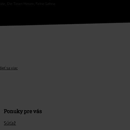
rzte, Die Toten Hosen, Feine Sahne
ieť sa viac
Ponuky pre vás
Súťaž