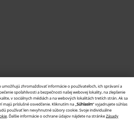
m umožňujú zhromažďovať informácie o používateľoch, ich správaní a
enie spoľahlivosti a bezpečnosti našej webovej lokality, na zlepšenie
ite, v sociálnych médiách a na webových lokalitách tretích strán. Ak sa
í majú príslušné osvedčenie. Kliknutím na „
Súhlasím
“ vyjadrujete súhlas
budú používať len nevyhnutné súbory cookie. Svoje individuálne
okie
. Ďalšie informácie o ochrane údajov nájdete na stránke
Zásady