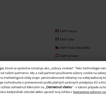
EMP France
EMP Italia
EMP Česká Republika
EMP Schweiz
EMP Ireland
e, ktoré sa spoločne označujú ako „súbory cookies“. Tieto technológie ná
EMP Sverige
d našich partnerov. My a naši partneri používame súbory cookie na zabezpeč
a marketingové účely (napr. personalizované reklamy) na našej webovej lokal
Large Nederland
huje rozhodnutie o primeranosti podľa platných právnych predpisov EÚ a ktor
 súhlas odmietnuť kliknutím na „
Odmietnuť všetko
“ - v takom prípade sa 
EMP Slovensko
právo kedykoľvek odvolať alebo upraviť svoj súhlas v
Nastavenia súborov co
EMP España