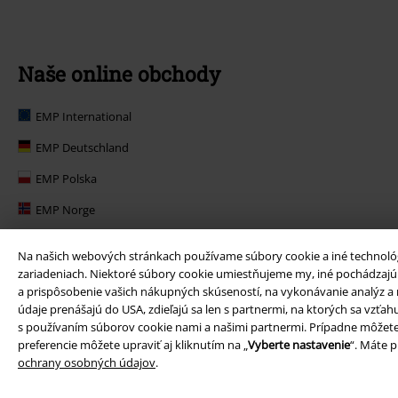
Naše online obchody
EMP International
EMP Deutschland
EMP Polska
EMP Norge
EMP Suomi
Na našich webových stránkach používame súbory cookie a iné technológi
EMP United Kingdom
zariadeniach. Niektoré súbory cookie umiestňujeme my, iné pochádzajú o
a prispôsobenie vašich nákupných skúseností, na vykonávanie analýz a n
EMP Danmark
údaje prenášajú do USA, zdieľajú sa len s partnermi, na ktorých sa vzťa
s používaním súborov cookie nami a našimi partnermi. Prípadne môžete
EMP Österreich
preferencie môžete upraviť aj kliknutím na „
Vyberte nastavenie
“. Máte 
ochrany osobných údajov
.
Large Belgique