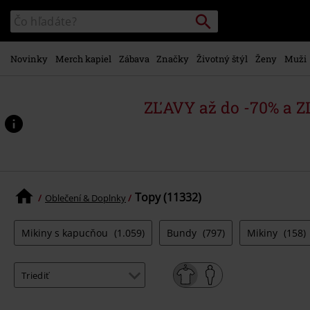
na
Vyhľadávanie
Katalóg
hlavný
vyhľadávania
obsah
Novinky
Merch kapiel
Zábava
Značky
Životný štýl
Ženy
Muži
ZĽAVY až do -70% a 
Topy (11332)
Oblečení & Doplnky
Mikiny s kapucňou
(1.059)
Bundy
(797)
Mikiny
(158)