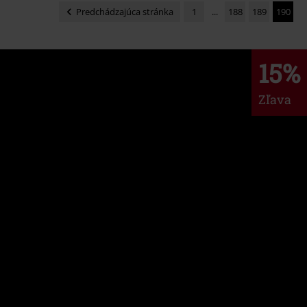
Predchádzajúca stránka
1
...
188
189
190
15%
Zľava