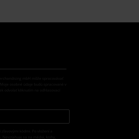
 Merchandising mbH môže spracovávať
. Moje osobné údaje budú spracované v
k odvolať kliknutím na odhlasovací
i zľavovými kódmi. Po vložení a
. Nevzťahuje sa na médiá, knihy,