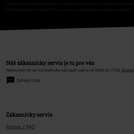
vstupenky, darčekové poukazy, produkty: Rammstein, (Till) Lindemann, Die Ä
Fischfilet, Broilers, Böhse Onkelz, a tovar, ktorého kúpou podporíte nadáciu.
Náš zákaznícky servis je tu pre vás
Nedovolali ste sa? Kontaktujte nás opäť: zajtra od 09:00 do 17:00.
Dozved
Zahájiť chat
Zákaznícky servis
Pomoc / FAQ