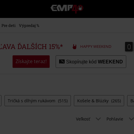
EMP
-
Hudba,
TV
Pre deti
Výpredaj %
filmy
&
seriály,
0
0
ZĽAVA ĎALŠÍCH 15%*
HAPPY WEEKEND
Merch
pre
hráčov,
Získajte teraz!
Skopírujte kód
WEEKEND
Alternatívna
móda
Tričká s dlhým rukávom
(515)
Košele & Blúzky
(265)
B
Veľkosť
Pohlavie