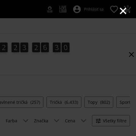
×
0
Prihlásiť sa
2
2
3
2
6
3
0
2
2
3
2
6
2
9
1
2
9
3
0
avlnené tričká
(257)
Tričká
(6.433)
Topy
(802)
Sport J
Farba
Značka
Cena
Všetky filtre