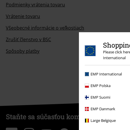
Podmienky vrátenia tovaru
Vrátenie tovaru
Všeobecné informácie o veľkostiach
Zrušiť členstvo v BSC
Shopping
Spôsoby platby
Please click he
International
EMP International
EMP Polska
EMP Suomi
EMP Danmark
Staňte sa súčasťou komunity!
Large Belgique