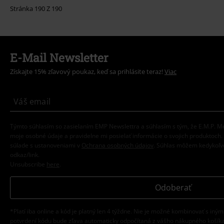
Stránka 190 Z 190
E-Mail Newsletter
Získajte 15% zľavový poukaz, keď sa prihlásite teraz!
Viac
Týmto súhlasím so zasielaním EMP Newslettra a súhlasím s tým, že E.M.P.
moje osobné údaje a pravidelne mi posielať informácie o svojich produktoch
súlade s ustanoveniami v
Ochrana osobných údajov
. Súhlas môžem kedykoľve
odkaz/link.
Unsubscribe
here
.
Odoberať
*Platí iba online a kód je platný len 4 týždne. Nie je možné kombinovať s iným
potvrdení kódu bude zľava automaticky odpočítaná z vášho nákupného košíka