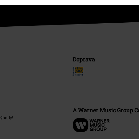
Doprava
A Warner Music Group 
výhody!