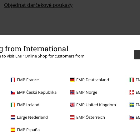
Objednať darčekové poukazy
 from International
re to visit EMP Online Shop for customers from
EMP France
EMP Deutschland
EM
EMP Česká Republika
EMP Norge
EM
EMP Ireland
EMP United Kingdom
EM
Large Nederland
EMP Österreich
EM
EMP España