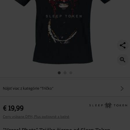
Nájsť viac z kategórie "Tričko"
€ 19,99
Ceny vrátane DPH, Plus poštovné a balné
"Vessel Photo" Tričko čierna od Sleep Token