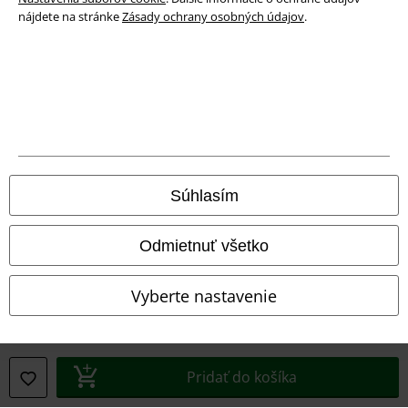
nájdete na stránke
Zásady ochrany osobných údajov
.
Právne informácie
Podmienky
Imprint
Ochrana osobných údajov
Súhlasím
Likvidácia odpadu a ochrana životného prostredia
Odmietnuť všetko
Vyhlásenie o zhode
Vyberte nastavenie
Informácie o prístupnosti
Nastavenia súborov cookie
Pridať do košíka
Odstúpenie od zmluvy