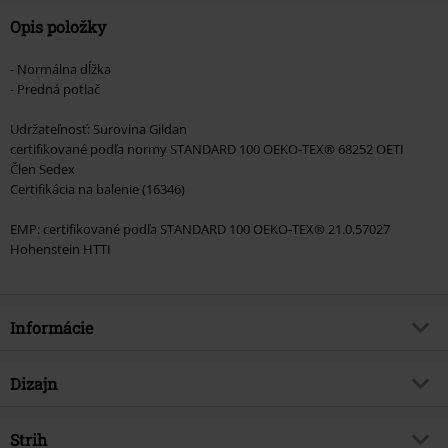
Opis položky
- Normálna dĺžka
- Predná potlač
Udržateľnosť: Surovina Gildan
certifikované podľa normy STANDARD 100 OEKO-TEX® 68252 OETI
Člen Sedex
Certifikácia na balenie (16346)
EMP: certifikované podľa STANDARD 100 OEKO-TEX® 21.0.57027
Hohenstein HTTI
Informácie
Tovar č.
572115
Dizajn
Názov
Vessel Photo
Typ výrobku
Tričko
hudobný žáner
Strih
Metalcore