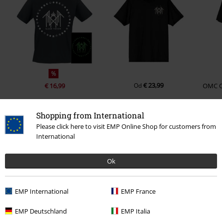
%
€ 23,99
€ 16,99
Od
OMC
Shopping from International
Please click here to visit EMP Online Shop for customers from
0 Hodnotení
International
Podeľte sa o váš názor "Vessel Photo".
Ok
Napísať hodnotenie
EMP International
EMP France
EMP Deutschland
EMP Italia