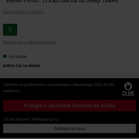
Viac informácií o tovare
Vyberte
S
si
Rozmerová a veľkostná tabuľka
veľkosť
Na sklade
Jedine 2 je na sklade
Ušetrite na poštovnom a vyskúšajte si Backstage Club 30 dní
zadarmo:
Pridajte si skúšobné členstvo do košíka
Už ste členom? Prihláste sa tu:
Prihláste sa teraz