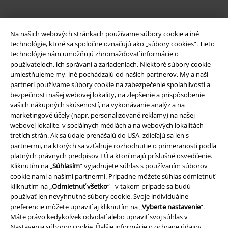
Nová aplikácia EMP
Na našich webových stránkach používame súbory cookie a iné
Stiahnite si novú EMP aplikáciu zdarma a využite všetky nové
technológie, ktoré sa spoločne označujú ako „súbory cookies“. Tieto
funkcie a výhody!
technológie nám umožňujú zhromažďovať informácie o
používateľoch, ich správaní a zariadeniach. Niektoré súbory cookie
umiestňujeme my, iné pochádzajú od našich partnerov. My a naši
partneri používame súbory cookie na zabezpečenie spoľahlivosti a
bezpečnosti našej webovej lokality, na zlepšenie a prispôsobenie
vašich nákupných skúseností, na vykonávanie analýz a na
A Warner Music Group Company
marketingové účely (napr. personalizované reklamy) na našej
webovej lokalite, v sociálnych médiách a na webových lokalitách
tretích strán. Ak sa údaje prenášajú do USA, zdieľajú sa len s
partnermi, na ktorých sa vzťahuje rozhodnutie o primeranosti podľa
platných právnych predpisov EÚ a ktorí majú príslušné osvedčenie.
Kliknutím na „
Súhlasím
“ vyjadrujete súhlas s používaním súborov
cookie nami a našimi partnermi. Prípadne môžete súhlas odmietnuť
kliknutím na „
Odmietnuť všetko
“ - v takom prípade sa budú
používať len nevyhnutné súbory cookie. Svoje individuálne
preferencie môžete upraviť aj kliknutím na „
Vyberte nastavenie
“.
Máte právo kedykoľvek odvolať alebo upraviť svoj súhlas v
Nastavenia súborov cookie
. Ďalšie informácie o ochrane údajov