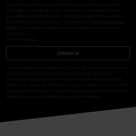
Týmto súhlasím so zasielaním EMP Newslettra a súhlasím s tým, že
E.M.P. Merchandising mbH môže spracovávať moje osobné údaje a
pravidelne mi posielať informácie o svojich produktoch. Moje osobné
údaje budú spracované v súlade s ustanoveniami v
Ochrana osobných
údajov
. Súhlas môžem kedykoľvek odvolať kliknutím na odhlasovací
odkaz/link.
Unsubscribe
here
.
Odoberať
*Platí iba online a kód je platný len 4 týždne. Nie je možné kombinovať s
inými zľavovými kódmi. Po vložení a potvrdení kódu bude zľava
automaticky odpočítaná z vášho nákupného košíka. Nevzťahuje sa na
médiá, knihy, vstupenky, darčekové poukazy, produkty: Rammstein, (Till)
Lindemann, Die Ärzte, Die Toten Hosen, Feine Sahne Fischfilet, Broilers,
Böhse Onkelz, a tovar, ktorého kúpou podporíte nadáciu.