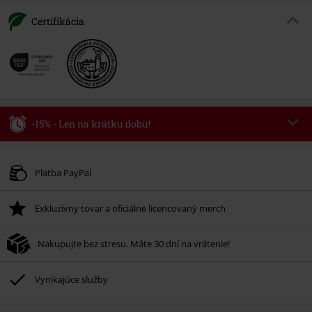
Certifikácia
-15% - Len na krátku dobu!
Kód poukazu
WEEKEND
Kopírovať kód
Platné do 8/9/26
Platba PayPal
Minimálna hodnota objednávky 49,99 €.
Exkluzívny tovar a oficiálne licencovaný merch
Po zadaní kódu v košíku, sa zľava uplatní automaticky.
Nemožno kombinovať s inými akciovými kódmi. Zľava sa nevzťahuje na:
Nakupujte bez stresu. Máte 30 dní na vrátenie!
knihy, médiá, vstupenky, Rammstein, (Till) Lindemann, Böhse Onkelz,
Broilers, Die Ärzte, Die Toten Hosen, Metality, darčekové poukazy a položky,
ktorých kúpou podporíte nadáciu.
Vynikajúce služby