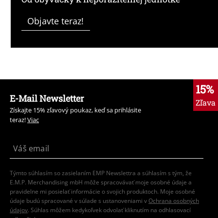
Objavte teraz!
15%
E-Mail Newsletter
Zľava
Získajte 15% zľavový poukaz, keď sa prihlásite
teraz!
Viac
Týmto súhlasím so zasielaním EMP Newslettra a súhlasím s tým, že
E.M.P. Merchandising mbH môže spracovávať moje osobné údaje a
pravidelne mi posielať informácie o svojich produktoch. Moje osobné
údaje budú spracované v súlade s ustanoveniami v
Ochrana osobných
údajov
. Súhlas môžem kedykoľvek odvolať kliknutím na odhlasovací