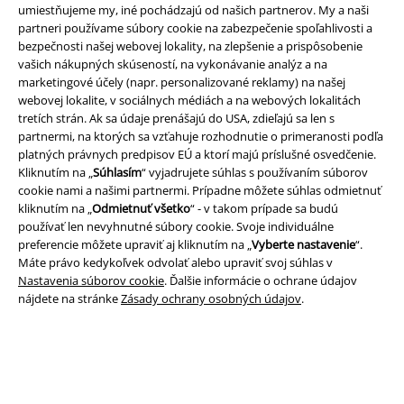
umiestňujeme my, iné pochádzajú od našich partnerov. My a naši
Podmienky
partneri používame súbory cookie na zabezpečenie spoľahlivosti a
bezpečnosti našej webovej lokality, na zlepšenie a prispôsobenie
Imprint
vašich nákupných skúseností, na vykonávanie analýz a na
marketingové účely (napr. personalizované reklamy) na našej
Ochrana osobných údajov
webovej lokalite, v sociálnych médiách a na webových lokalitách
tretích strán. Ak sa údaje prenášajú do USA, zdieľajú sa len s
Likvidácia odpadu a ochrana životného prostredia
partnermi, na ktorých sa vzťahuje rozhodnutie o primeranosti podľa
platných právnych predpisov EÚ a ktorí majú príslušné osvedčenie.
Kliknutím na „
Súhlasím
“ vyjadrujete súhlas s používaním súborov
Vyhlásenie o zhode
cookie nami a našimi partnermi. Prípadne môžete súhlas odmietnuť
kliknutím na „
Odmietnuť všetko
“ - v takom prípade sa budú
Informácie o prístupnosti
používať len nevyhnutné súbory cookie. Svoje individuálne
preferencie môžete upraviť aj kliknutím na „
Vyberte nastavenie
“.
Nastavenia súborov cookie
Máte právo kedykoľvek odvolať alebo upraviť svoj súhlas v
Nastavenia súborov cookie
. Ďalšie informácie o ochrane údajov
Odstúpenie od zmluvy
nájdete na stránke
Zásady ochrany osobných údajov
.
Všetky ceny sú vrátane DPH, bez poštovného a
balného
© 1986-2026 EMP Merchandising