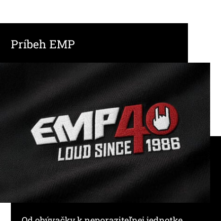
Príbeh EMP
Od obývačky k neporaziteľnej jednotke