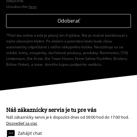
odkaz/link.
Unsubscribe
here
.
Odoberať
*Platí iba online a kód je platný len 4 týždne. Nie je možné kombinovať s
inými zľavovými kódmi. Po vložení a potvrdení kódu bude zľava
automaticky odpočítaná z vášho nákupného košíka. Nevzťahuje sa na
médiá, knihy, vstupenky, darčekové poukazy, produkty: Rammstein, (Till)
Lindemann, Die Ärzte, Die Toten Hosen, Feine Sahne Fischfilet, Broilers,
Böhse Onkelz, a tovar, ktorého kúpou podporíte nadáciu.
Náš zákaznícky servis je tu pre vás
Náš zákaznícky servis je k dispozícii dnes od 09:00 hod do 17:00 hod.
Dozvedieť sa viac
Zahájiť chat