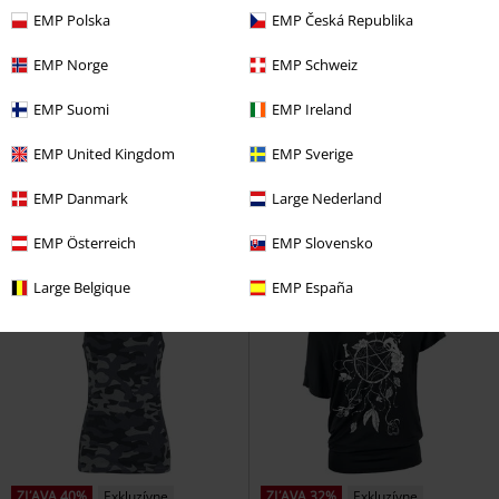
EMP Polska
EMP Česká Republika
EMP Norge
EMP Schweiz
%
EMP Suomi
EMP Ireland
€ 43,99
€ 151,99
MAY
Forplay
Stredne dlhé
Brookline Chukka - Black Lusso
EMP United Kingdom
EMP Sverige
šaty
Dr. Martens
Motorkárske
topánky
EMP Danmark
Large Nederland
EMP Österreich
EMP Slovensko
Large Belgique
EMP España
ZĽAVA 40%
Exkluzívne
ZĽAVA 32%
Exkluzívne