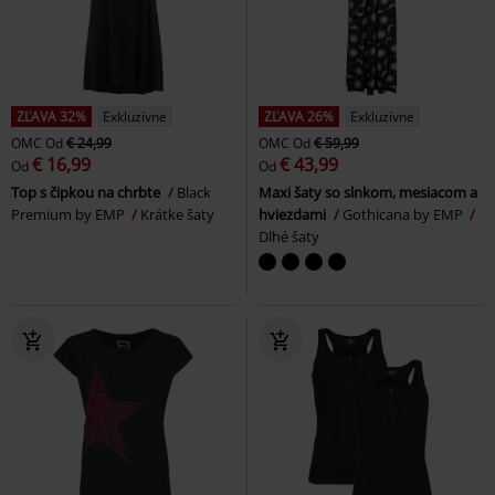
ZĽAVA 32%
Exkluzívne
ZĽAVA 26%
Exkluzívne
OMC
Od
€ 24,99
OMC
Od
€ 59,99
€ 16,99
€ 43,99
Od
Od
Top s čipkou na chrbte
Black
Maxi šaty so slnkom, mesiacom a
Premium by EMP
Krátke šaty
hviezdami
Gothicana by EMP
Dlhé šaty