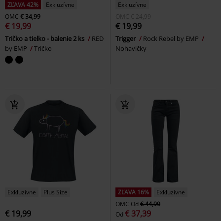
ZĽAVA 42%
Exkluzívne
Exkluzívne
OMC
€ 34,99
OMC
€ 24,99
€ 19,99
€ 19,99
Tričko a tielko - balenie 2 ks
RED
Trigger
Rock Rebel by EMP
by EMP
Tričko
Nohavičky
Exkluzívne
Plus Size
ZĽAVA 16%
Exkluzívne
OMC
Od
€ 44,99
€ 19,99
€ 37,39
Od