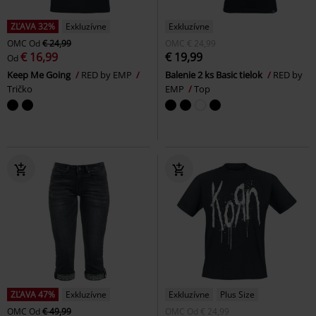
ZĽAVA 32%
Exkluzívne
Exkluzívne
OMC
Od
€ 24,99
OMC
€ 24,99
€ 16,99
€ 19,99
Od
Keep Me Going
RED by EMP
Balenie 2 ks Basic tielok
RED by
Tričko
EMP
Top
ZĽAVA 47%
Exkluzívne
Exkluzívne
Plus Size
OMC
Od
€ 49,99
OMC
Od
€ 24,99