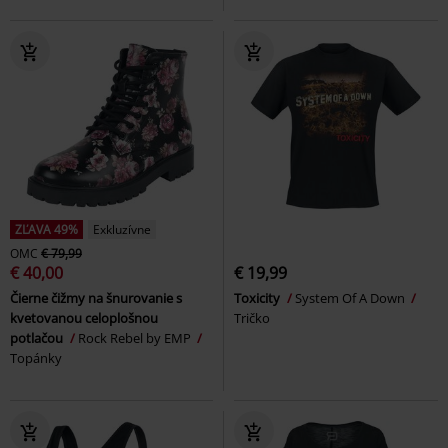
ZĽAVA 49%
Exkluzívne
OMC
€ 79,99
€ 40,00
€ 19,99
Čierne čižmy na šnurovanie s
Toxicity
System Of A Down
kvetovanou celoplošnou
Tričko
potlačou
Rock Rebel by EMP
Topánky