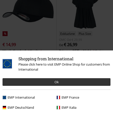
%
Exkluzívne
Plus Size
OMC
Od
€ 29,99
€ 14,99
€ 26,99
Od
Wooly Combed
Flexfit
Princess Of The Night
Gothicana
Šiltovka
by EMP
Tričko
Shopping from International
Please click here to visit EMP Online Shop for customers from
International
Ok
EMP International
EMP France
EMP Deutschland
EMP Italia