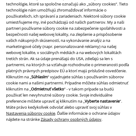
technológie, ktoré sa spoločne označujú ako „súbory cookies“. Tieto
technológie nám umožňujú zhromažďovať informácie o
používateľoch, ich správaní a zariadeniach. Niektoré súbory cookie
1
2
3
...
125
umiestňujeme my, iné pochádzajú od našich partnerov. My a naši
partneri používame súbory cookie na zabezpečenie spoľahlivosti a
bezpečnosti našej webovej lokality, na zlepšenie a prispôsobenie
Stránka 1 Z 125
vašich nákupných skúseností, na vykonávanie analýz a na
marketingové účely (napr. personalizované reklamy) na našej
Oblečenie pre ženy
webovej lokalite, v sociálnych médiách a na webových lokalitách
tretích strán. Ak sa údaje prenášajú do USA, zdieľajú sa len s
Perex: Kvalitné oblečenie pre ženy, ktoré sa nielenže príjemne nosí, ale
partnermi, na ktorých sa vzťahuje rozhodnutie o primeranosti podľa
ktoré padne každej dáme ako uliate. Vyberajte 100 % licencovaný merch
platných právnych predpisov EÚ a ktorí majú príslušné osvedčenie.
obľúbených kapiel, filmov, seriálov či počítačových hier, a to všetko na
Kliknutím na „
Súhlasím
“ vyjadrujete súhlas s používaním súborov
jednom mieste. V ponuke nájdete dámske tričká, mikiny, bundy,
cookie nami a našimi partnermi. Prípadne môžete súhlas odmietnuť
nohavice a veľa ďalšieho.
kliknutím na „
Odmietnuť všetko
“ - v takom prípade sa budú
používať len nevyhnutné súbory cookie. Svoje individuálne
Oblečenie pre ženy: U nás nájdete všetko!
preferencie môžete upraviť aj kliknutím na „
Vyberte nastavenie
“.
Máte právo kedykoľvek odvolať alebo upraviť svoj súhlas v
Originálne dámske oblečenie, ktoré ulahodí nejednej módnej maniačke.
Nastavenia súborov cookie
. Ďalšie informácie o ochrane údajov
Vstúpte do sveta aktuálnych módnych trendov a filmového,
nájdete na stránke
Zásady ochrany osobných údajov
.
hudobného a gamingového merchu a vyberte si kúsok podľa vašich
predstáv. Oblečenie pre ženy je
vyrobené z kvalitných materiálov
, takže
sa veľmi
príjemne nosí
. Navyše
skvelo padnúce strihy
dokonale