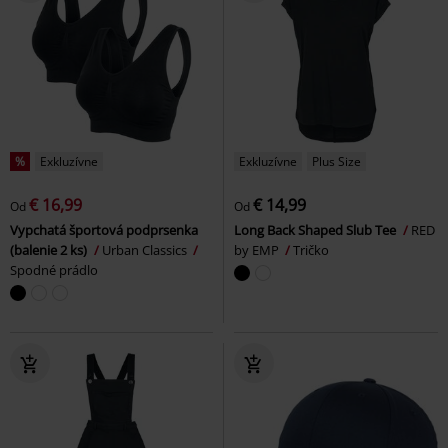
%
Exkluzívne
Exkluzívne
Plus Size
€ 16,99
€ 14,99
Od
Od
Vypchatá športová podprsenka
Long Back Shaped Slub Tee
RED
(balenie 2 ks)
Urban Classics
by EMP
Tričko
Spodné prádlo