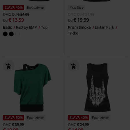
ZĽAVA 45%
Exkluzívne
Plus Size
OMC
Od
€ 24,99
OMC
Od
€ 24,99
€ 13,59
€ 19,99
Od
Od
Basic
RED by EMP
Top
Prism Smoke
Linkin Park
Tričko
ZĽAVA 50%
Exkluzívne
ZĽAVA 40%
Exkluzívne
OMC
€ 39,99
OMC
€ 24,99