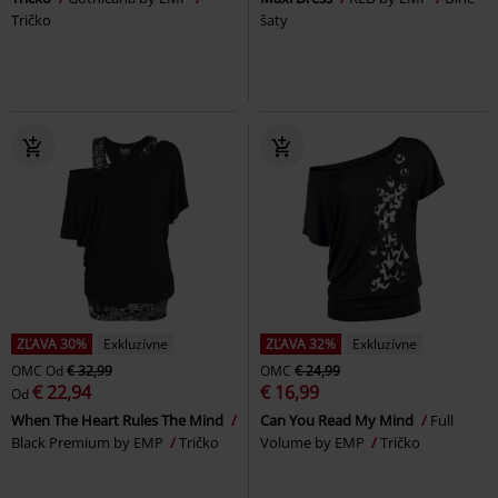
Tričko
šaty
ZĽAVA 30%
Exkluzívne
ZĽAVA 32%
Exkluzívne
OMC
Od
€ 32,99
OMC
€ 24,99
€ 22,94
€ 16,99
Od
When The Heart Rules The Mind
Can You Read My Mind
Full
Black Premium by EMP
Tričko
Volume by EMP
Tričko