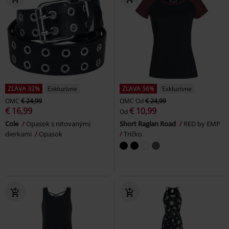
ZĽAVA 32%
Exkluzívne
ZĽAVA 56%
Exkluzívne
OMC
€ 24,99
OMC
Od
€ 24,99
€ 16,99
€ 10,99
Od
Cole
Opasok s nitovanými
Short Raglan Road
RED by EMP
dierkami
Opasok
Tričko