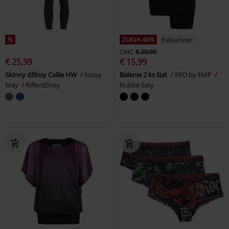
%
ZĽAVA 46%
Exkluzívne
OMC
€ 29,99
€ 25,99
€ 15,99
Skinny džínsy Callie HW
Noisy
Balenie 2 ks šiat
RED by EMP
May
Rifle/džínsy
Krátke šaty