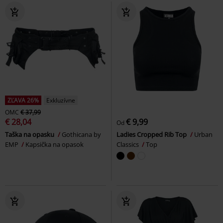
ZĽAVA 26%
Exkluzívne
OMC
€ 37,99
€ 28,04
€ 9,99
Od
Taška na opasku
Gothicana by
Ladies Cropped Rib Top
Urban
EMP
Kapsička na opasok
Classics
Top