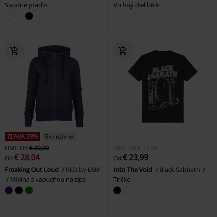
Spodné prádlo
Vrchný diel bikín
ZĽAVA 29%
Exkluzívne
OMC
Od
€ 39,99
OMC
Od
€ 24,99
€ 28,04
€ 23,99
Od
Od
Freaking Out Loud
RED by EMP
Into The Void
Black Sabbath
Mikina s kapucňou na zips
Tričko