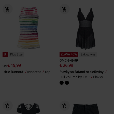
%
Plus Size
ZĽAVA 46%
Exkluzívne
OMC
€ 49,99
€ 19,99
€ 26,99
Od
Icicle Burnout
Innocent
Top
Plavky so šatami zo sieťoviny
Full Volume by EMP
Plavky