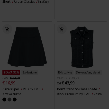
Short
Urban Classics
Kraťasy
ZĽAVA 32%
Exkluzívne
Exkluzívne
Dekoratívny detail
OMC
€ 24,99
OMC
Od
€ 49,99
€ 16,99
€ 43,99
Od
Circe's Spell
RED by EMP
Don't Stand So Close To Me
Krátka sukňa
Black Premium by EMP
Vesta