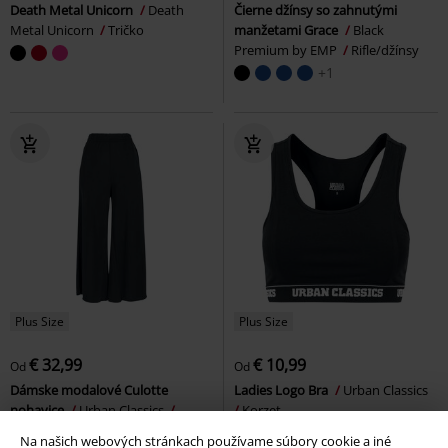
Death Metal Unicorn
Death
Čierne džínsy so zahnutými
Metal Unicorn
Tričko
manžetami Grace
Black
Premium by EMP
Rifle/džínsy
+1
Plus Size
Plus Size
€ 32,99
€ 10,99
Od
Od
Dámske modalové Culotte
Ladies Logo Bra
Urban Classics
nohavice
Urban Classics
Korzet
Plátené nohavice
Na našich webových stránkach používame súbory cookie a iné