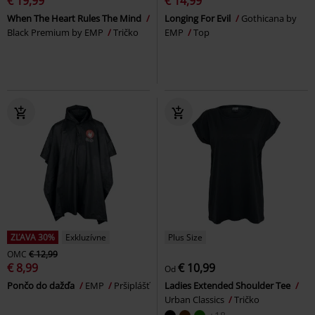
€ 19,99
€ 14,99
When The Heart Rules The Mind
Longing For Evil
Gothicana by
Black Premium by EMP
Tričko
EMP
Top
ZĽAVA 30%
Exkluzívne
Plus Size
OMC
€ 12,99
€ 8,99
€ 10,99
Od
Pončo do dažďa
EMP
Pršiplášť
Ladies Extended Shoulder Tee
Urban Classics
Tričko