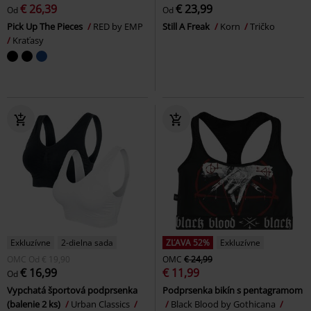
€ 26,39
€ 23,99
Od
Od
Pick Up The Pieces
RED by EMP
Still A Freak
Korn
Tričko
Kraťasy
Exkluzívne
2-dielna sada
ZĽAVA 52%
Exkluzívne
OMC
Od
€ 19,90
OMC
€ 24,99
€ 16,99
€ 11,99
Od
Vypchatá športová podprsenka
Podprsenka bikín s pentagramom
(balenie 2 ks)
Urban Classics
Black Blood by Gothicana