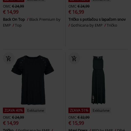
OMC
€ 24,99
OMC
€ 24,99
€ 14,99
€ 16,99
Back On Top
Black Premium by
Tričko s potlačou s lapačom snov
EMP
Top
Gothicana by EMP
Tričko
ZĽAVA 40%
Exkluzívne
ZĽAVA 51%
Exkluzívne
OMC
€ 24,99
OMC
€ 32,99
€ 14,99
€ 15,99
Tričko
Gothicana by EMP
Maxi Dress
RED by EMP
Dlhé