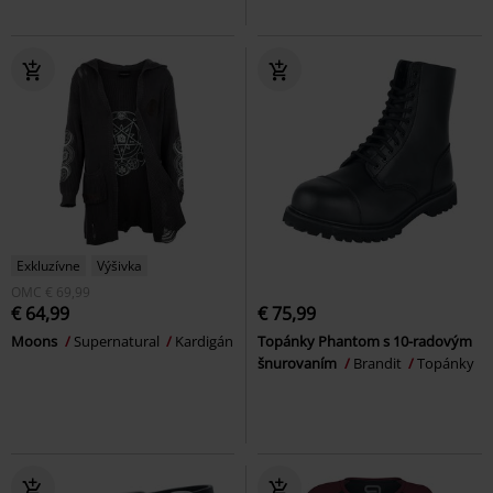
Exkluzívne
Výšivka
OMC
€ 69,99
€ 64,99
€ 75,99
Moons
Supernatural
Kardigán
Topánky Phantom s 10-radovým
šnurovaním
Brandit
Topánky