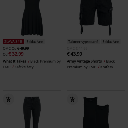
ZĽAVA 34%
Exkluzívne
Takmer vypredané
Exkluzívne
OMC
Od
€ 49,99
OMC
€ 44,99
€ 32,99
€ 43,99
Od
What It Takes
Black Premium by
Army Vintage Shorts
Black
EMP
Krátke šaty
Premium by EMP
Kraťasy