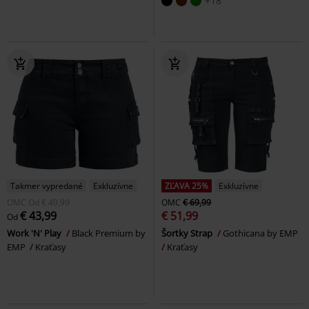
+18
Takmer vypredané
Exkluzívne
ZĽAVA 25%
Exkluzívne
OMC
Od
€ 49,99
OMC
€ 69,99
€ 43,99
€ 51,99
Od
Work 'N' Play
Black Premium by
Šortky Strap
Gothicana by EMP
EMP
Kraťasy
Kraťasy