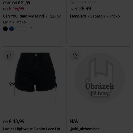
OMC
Od
€ 21,99
OMC
Od
€ 30,99
€ 16,99
€ 26,99
Od
Od
Can You Read My Mind
RED by
Templars
Sabaton
Tričko
EMP
Tričko
+9
€ 43,99
N/A
Od
Ladies Highwaist Denim Lace Up
@aki_alchemicae