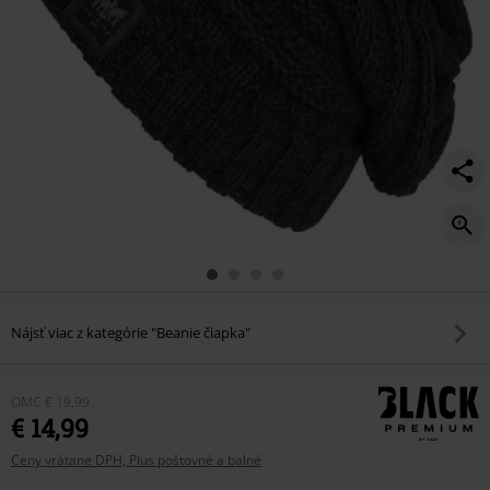
Nájsť viac z kategórie "Beanie čiapka"
OMC
€ 19,99
€ 14,99
Ceny vrátane DPH, Plus poštovné a balné