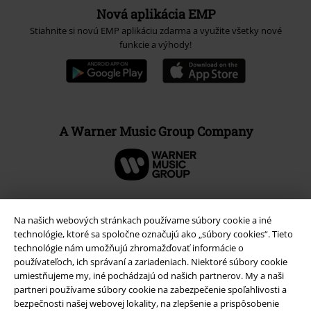
Nová aplikácia EMP
Stiahnite si novú EMP aplikáciu zdarma a využite všetky nové
funkcie a výhody!
A Warner Music Group Company
Na našich webových stránkach používame súbory cookie a iné
technológie, ktoré sa spoločne označujú ako „súbory cookies“. Tieto
technológie nám umožňujú zhromažďovať informácie o
používateľoch, ich správaní a zariadeniach. Niektoré súbory cookie
umiestňujeme my, iné pochádzajú od našich partnerov. My a naši
partneri používame súbory cookie na zabezpečenie spoľahlivosti a
bezpečnosti našej webovej lokality, na zlepšenie a prispôsobenie