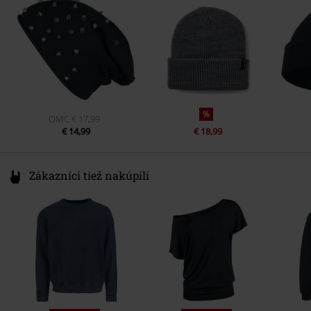
Germany
www.emp.de
%
OMC
€ 17,99
€ 14,99
€ 18,99
Zákazníci tiež nakúpili