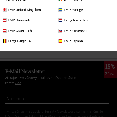
Oblečení & Doplnky
Bižutéria a doplnky
Čiapky a klobúky
EMP United Kingdom
EMP Sverige
Témata
Nápady na darčeky
EMP Danmark
Large Nederland
Témata
Basic
Basics Ženy
EMP Österreich
EMP Slovensko
Témata
Basic
Basics Muži
Large Belgique
EMP España
Značky
EMP značky
Muži
Black Premium by EMP
Doplnky
15%
E-Mail Newsletter
Zľava
Získajte 15% zľavový poukaz, keď sa prihlásite
teraz!
Viac
Týmto súhlasím so zasielaním EMP Newslettra a súhlasím s tým, že
E.M.P. Merchandising mbH môže spracovávať moje osobné údaje a