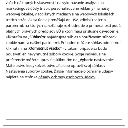
vašich nákupných skúseností, na vykonávanie analýz a na
marketingové účely (napr. personalizované reklamy) na našej
Právne informácie
webovej lokalite, v sociálnych médiách a na webových lokalitách
Podmienky
tretích strán. Ak sa údaje prenášajú do USA, zdieľajú sa len s
partnermi, na ktorých sa vzťahuje rozhodnutie o primeranosti podľa
platných právnych predpisov EÚ a ktorí majú príslušné osvedčenie.
Imprint
Kliknutím na „
Súhlasím
“ vyjadrujete súhlas s používaním súborov
cookie nami a našimi partnermi. Prípadne môžete súhlas odmietnuť
Ochrana osobných údajov
kliknutím na „
Odmietnuť všetko
“ - v takom prípade sa budú
používať len nevyhnutné súbory cookie. Svoje individuálne
Likvidácia odpadu a ochrana životného prostredia
preferencie môžete upraviť aj kliknutím na „
Vyberte nastavenie
“.
Máte právo kedykoľvek odvolať alebo upraviť svoj súhlas v
Vyhlásenie o zhode
Nastavenia súborov cookie
. Ďalšie informácie o ochrane údajov
nájdete na stránke
Zásady ochrany osobných údajov
.
Informácie o prístupnosti
Nastavenia súborov cookie
Odstúpenie od zmluvy
Všetky ceny sú vrátane DPH, bez poštovného a
balného