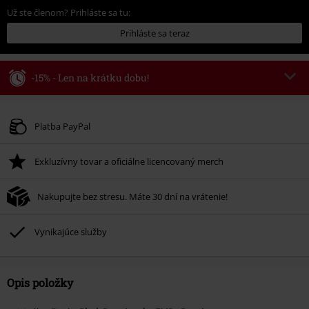
Už ste členom? Prihláste sa tu:
Prihláste sa teraz
-15% - Len na krátku dobu!
Kód poukazu
WEEKEND
Kopírovať kód
Platné do 8/9/26
Platba PayPal
Minimálna hodnota objednávky 49,99 €.
Exkluzívny tovar a oficiálne licencovaný merch
Po zadaní kódu v košíku, sa zľava uplatní automaticky.
Nemožno kombinovať s inými akciovými kódmi. Zľava sa nevzťahuje na:
Nakupujte bez stresu. Máte 30 dní na vrátenie!
knihy, médiá, vstupenky, Rammstein, (Till) Lindemann, Böhse Onkelz,
Broilers, Die Ärzte, Die Toten Hosen, Metality, darčekové poukazy a položky,
ktorých kúpou podporíte nadáciu.
Vynikajúce služby
Opis položky