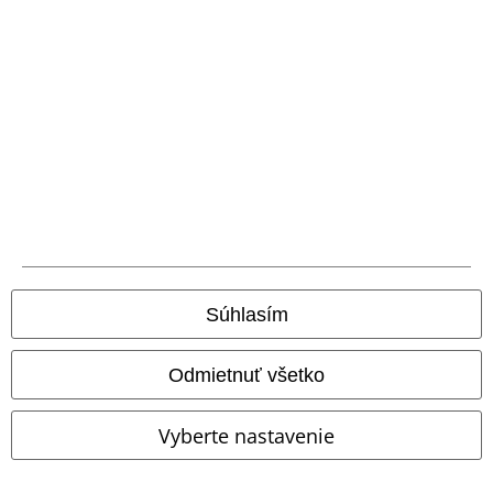
A Warner Music Group Company
Súhlasím
Odmietnuť všetko
Právne informácie
Vyberte nastavenie
Podmienky