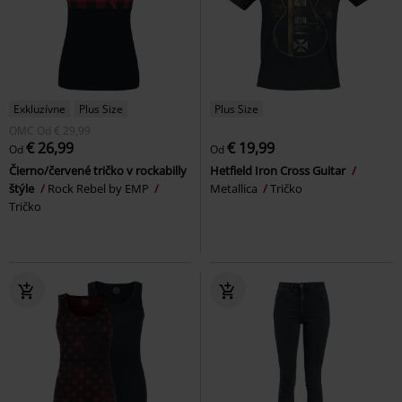
Exkluzívne
Plus Size
Plus Size
OMC
Od
€ 29,99
€ 26,99
€ 19,99
Od
Od
Čierno/červené tričko v rockabilly
Hetfield Iron Cross Guitar
štýle
Rock Rebel by EMP
Metallica
Tričko
Tričko