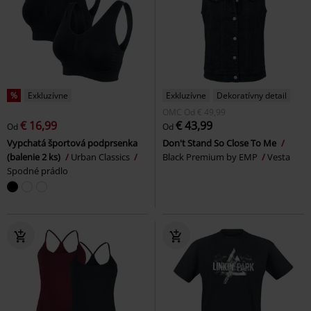
%
Exkluzívne
Exkluzívne
Dekoratívny detail
OMC
Od
€ 49,99
€ 16,99
€ 43,99
Od
Od
Vypchatá športová podprsenka
Don't Stand So Close To Me
(balenie 2 ks)
Urban Classics
Black Premium by EMP
Vesta
Spodné prádlo