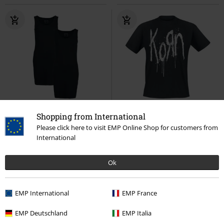
ZĽAVA 46%
Exkluzívne
Exkluzívne
Plus Size
Shopping from International
OMC
€ 29,99
OMC
Od
€ 24,99
Please click here to visit EMP Online Shop for customers from
€ 15,99
€ 23,99
Od
International
Balenie 2 ks šiat
RED by EMP
Still A Freak
Korn
Tričko
Krátke šaty
Ok
EMP International
EMP France
EMP Deutschland
EMP Italia