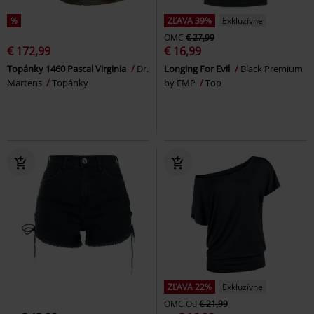
%
ZĽAVA 39%
Exkluzívne
OMC
€ 27,99
€ 172,99
€ 16,99
Topánky 1460 Pascal Virginia
Dr.
Longing For Evil
Black Premium
Martens
Topánky
by EMP
Top
ZĽAVA 22%
Exkluzívne
OMC
Od
€ 21,99