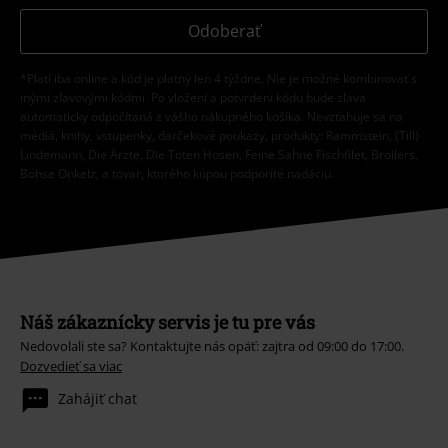
Odoberať
*Platí iba online a kód je platný len 4 týždne. Nie je možné kombinovať s
inými zľavovými kódmi. Po vložení a potvrdení kódu bude zľava
automaticky odpočítaná z vášho nákupného košíka. Nevzťahuje sa na
médiá, knihy, vstupenky, darčekové poukazy, produkty: Rammstein, (Till)
Lindemann, Die Ärzte, Die Toten Hosen, Feine Sahne Fischfilet, Broilers,
Böhse Onkelz, a tovar, ktorého kúpou podporíte nadáciu.
Náš zákaznícky servis je tu pre vás
Nedovolali ste sa? Kontaktujte nás opäť: zajtra od 09:00 do 17:00.
Dozvedieť sa viac
Zahájiť chat