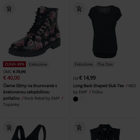
ZĽAVA 49%
Exkluzívne
Exkluzívne
Plus Size
OMC
€ 79,99
€ 40,00
€ 14,99
Od
Čierne čižmy na šnurovanie s
Long Back Shaped Slub Tee
RED
kvetovanou celoplošnou
by EMP
Tričko
potlačou
Rock Rebel by EMP
Topánky