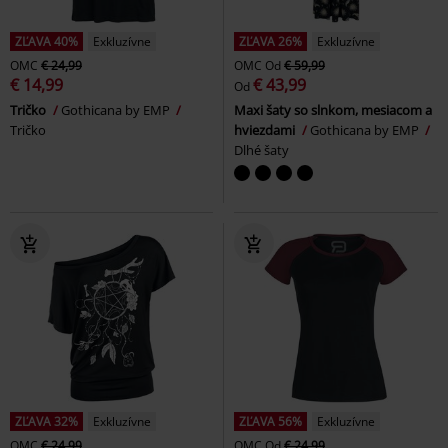
ZĽAVA 40%
Exkluzívne
ZĽAVA 26%
Exkluzívne
OMC
€ 24,99
OMC
Od
€ 59,99
€ 14,99
€ 43,99
Od
Tričko
Gothicana by EMP
Maxi šaty so slnkom, mesiacom a
Tričko
hviezdami
Gothicana by EMP
Dlhé šaty
ZĽAVA 32%
Exkluzívne
ZĽAVA 56%
Exkluzívne
OMC
€ 24,99
OMC
Od
€ 24,99