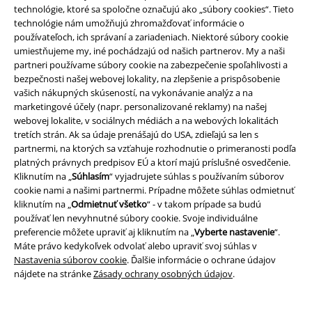
technológie, ktoré sa spoločne označujú ako „súbory cookies“. Tieto
technológie nám umožňujú zhromažďovať informácie o
používateľoch, ich správaní a zariadeniach. Niektoré súbory cookie
umiestňujeme my, iné pochádzajú od našich partnerov. My a naši
partneri používame súbory cookie na zabezpečenie spoľahlivosti a
Spôsoby platby
bezpečnosti našej webovej lokality, na zlepšenie a prispôsobenie
vašich nákupných skúseností, na vykonávanie analýz a na
marketingové účely (napr. personalizované reklamy) na našej
webovej lokalite, v sociálnych médiách a na webových lokalitách
Bankový prevod
Platba na dobierku
tretích strán. Ak sa údaje prenášajú do USA, zdieľajú sa len s
partnermi, na ktorých sa vzťahuje rozhodnutie o primeranosti podľa
platných právnych predpisov EÚ a ktorí majú príslušné osvedčenie.
Doprava
Kliknutím na „
Súhlasím
“ vyjadrujete súhlas s používaním súborov
cookie nami a našimi partnermi. Prípadne môžete súhlas odmietnuť
kliknutím na „
Odmietnuť všetko
“ - v takom prípade sa budú
používať len nevyhnutné súbory cookie. Svoje individuálne
preferencie môžete upraviť aj kliknutím na „
Vyberte nastavenie
“.
Máte právo kedykoľvek odvolať alebo upraviť svoj súhlas v
Nastavenia súborov cookie
. Ďalšie informácie o ochrane údajov
Nová aplikácia EMP
nájdete na stránke
Zásady ochrany osobných údajov
.
Stiahnite si novú EMP aplikáciu zdarma a využite všetky nové
funkcie a výhody!