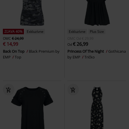
ZĽAVA 40%
Exkluzívne
Exkluzívne
Plus Size
OMC
€ 24,99
OMC
Od
€ 29,99
€ 14,99
€ 26,99
Od
Back On Top
Black Premium by
Princess Of The Night
Gothicana
EMP
Top
by EMP
Tričko