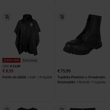
ZĽAVA 30%
Exkluzívne
OMC
€ 12,99
€ 8,99
€ 75,99
Pončo do dažďa
EMP
Pršiplášť
Topánky Phantom s 10-radovým
šnurovaním
Brandit
Topánky