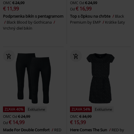
OMC
€ 24,99
OMC
Od
€ 24,99
€ 11,99
€ 16,99
Od
Podprsenka bikín s pentagramom
Top s čipkou na chrbte
Black
Black Blood by Gothicana
Premium by EMP
Krátke šaty
Vrchný diel bikín
ZĽAVA 40%
Exkluzívne
ZĽAVA 54%
Exkluzívne
OMC
Od
€ 24,99
OMC
€ 34,99
€ 14,99
€ 15,99
Od
Made For Double Comfort
RED
Here Comes The Sun
RED by