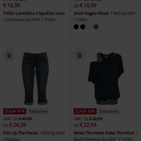
€ 16,99
€ 10,99
Od
Tričko s potlačou s lapačom snov
Short Raglan Road
RED by EMP
Gothicana by EMP
Tričko
Tričko
ZĽAVA 47%
Exkluzívne
ZĽAVA 30%
Exkluzívne
OMC
Od
€ 49,99
OMC
Od
€ 32,99
€ 26,39
€ 22,94
Od
Od
Pick Up The Pieces
RED by EMP
When The Heart Rules The Mind
Kraťasy
Black Premium by EMP
Tričko