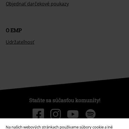
Objednať darčekové poukazy
O EMP
Udržateľnosť
Staňte sa súčasťou komunity!
Na našich webových stránkach používame súbory cookie a iné