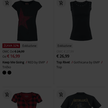
ZĽAVA 32%
Exkluzívne
Exkluzívne
OMC
Od
€ 24,99
OMC
€ 27,99
€ 16,99
€ 26,99
Od
Keep Me Going
RED by EMP
Top Rivet
Gothicana by EMP
Tričko
Top