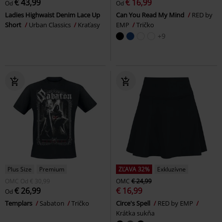
€ 43,99
€ 16,99
Od
Od
Ladies Highwaist Denim Lace Up
Can You Read My Mind
RED by
Short
Urban Classics
Kraťasy
EMP
Tričko
+9
Plus Size
Premium
ZĽAVA 32%
Exkluzívne
OMC
Od
€ 30,99
OMC
€ 24,99
€ 26,99
€ 16,99
Od
Templars
Sabaton
Tričko
Circe's Spell
RED by EMP
Krátka sukňa