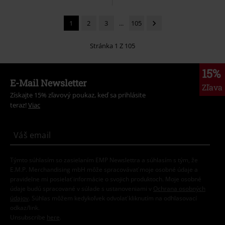
1
2
3
...
105
Stránka 1 Z 105
15%
E-Mail Newsletter
Zľava
Získajte 15% zľavový poukaz, keď sa prihlásite
teraz!
Viac
Týmto súhlasím so zasielaním EMP Newslettra a súhlasím s tým, že
E.M.P. Merchandising mbH môže spracovávať moje osobné údaje a
pravidelne mi posielať informácie o svojich produktoch. Moje osobné
údaje budú spracované v súlade s ustanoveniami v
Ochrana osobných
údajov
. Súhlas môžem kedykoľvek odvolať kliknutím na odhlasovací
odkaz/link.
Unsubscribe
here
.