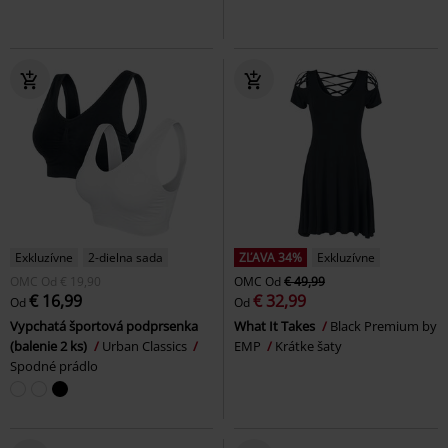
Exkluzívne
2-dielna sada
ZĽAVA 34%
Exkluzívne
OMC
Od
€ 19,90
OMC
Od
€ 49,99
€ 16,99
€ 32,99
Od
Od
Vypchatá športová podprsenka
What It Takes
Black Premium by
(balenie 2 ks)
Urban Classics
EMP
Krátke šaty
Spodné prádlo