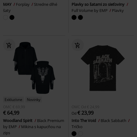
MAY
Forplay
Stredne dlhé
Plavky so šatami zo sieťoviny
šaty
Full Volume by EMP
Plavky
Exkluzívne
Novinky
OMC
€ 69,99
OMC
Od
€ 24,99
€ 64,99
€ 23,99
Od
Woodland Spirit
Black Premium
Into The Void
Black Sabbath
by EMP
Mikina s kapucňou na
Tričko
zips