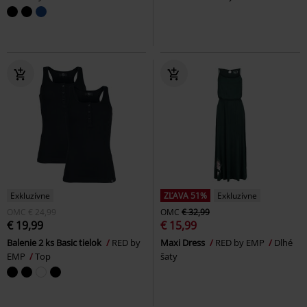
Exkluzívne
ZĽAVA 51%
Exkluzívne
OMC
€ 24,99
OMC
€ 32,99
€ 19,99
€ 15,99
Balenie 2 ks Basic tielok
RED by
Maxi Dress
RED by EMP
Dlhé
EMP
Top
šaty