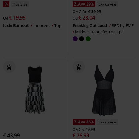
%
Plus Size
ZĽAVA 29%
Exkluzívne
OMC
Od
€ 39,99
€ 19,99
€ 28,04
Od
Od
Icicle Burnout
Innocent
Top
Freaking Out Loud
RED by EMP
Mikina s kapucňou na zips
ZĽAVA 46%
Exkluzívne
OMC
€ 49,99
€ 43,99
€ 26,99