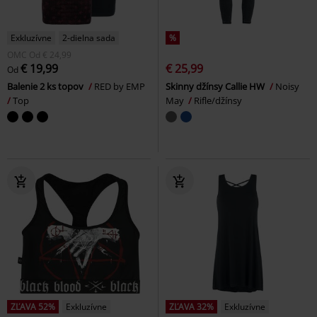
Exkluzívne
2-dielna sada
%
OMC
Od
€ 24,99
€ 19,99
€ 25,99
Od
Balenie 2 ks topov
RED by EMP
Skinny džínsy Callie HW
Noisy
Top
May
Rifle/džínsy
ZĽAVA 52%
Exkluzívne
ZĽAVA 32%
Exkluzívne