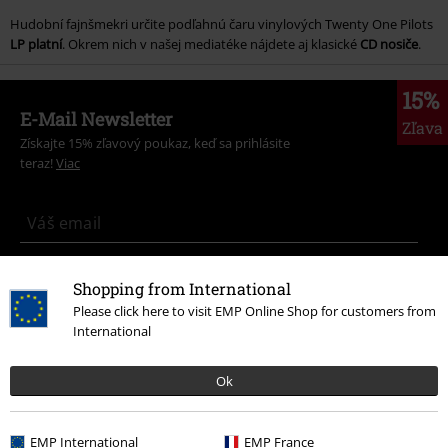
Hudobní fajnšmekri určite podľahnú čaru vinylových Twenty One Pilots
LP platní
. Okrem nich v našej mediatéke nájdete aj klasické
CD nosiče
.
15%
E-Mail Newsletter
Zľava
Získajte 15% zľavový poukaz, keď sa prihlásite
teraz!
Viac
Týmto súhlasím so zasielaním EMP Newslettra a súhlasím s tým, že
Shopping from International
E.M.P. Merchandising mbH môže spracovávať moje osobné údaje a
Please click here to visit EMP Online Shop for customers from
pravidelne mi posielať informácie o svojich produktoch. Moje osobné
údaje budú spracované v súlade s ustanoveniami v
Ochrana osobných
International
údajov
. Súhlas môžem kedykoľvek odvolať kliknutím na odhlasovací
odkaz/link.
Ok
Unsubscribe
here
.
Odoberať
EMP International
EMP France