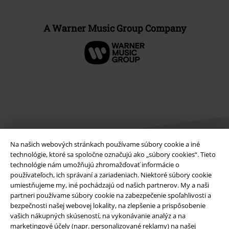
A Warner Music Group Company
Na našich webových stránkach používame súbory cookie a iné
technológie, ktoré sa spoločne označujú ako „súbory cookies“. Tieto
technológie nám umožňujú zhromažďovať informácie o
používateľoch, ich správaní a zariadeniach. Niektoré súbory cookie
Právne informácie
umiestňujeme my, iné pochádzajú od našich partnerov. My a naši
Podmienky
partneri používame súbory cookie na zabezpečenie spoľahlivosti a
bezpečnosti našej webovej lokality, na zlepšenie a prispôsobenie
vašich nákupných skúseností, na vykonávanie analýz a na
Imprint
marketingové účely (napr. personalizované reklamy) na našej