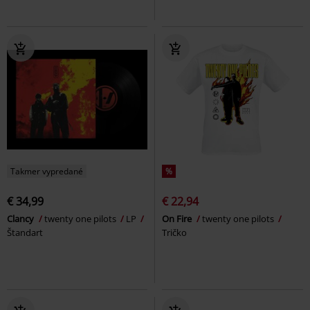
Takmer vypredané
%
€ 34,99
€ 22,94
Clancy
twenty one pilots
LP
On Fire
twenty one pilots
Štandart
Tričko