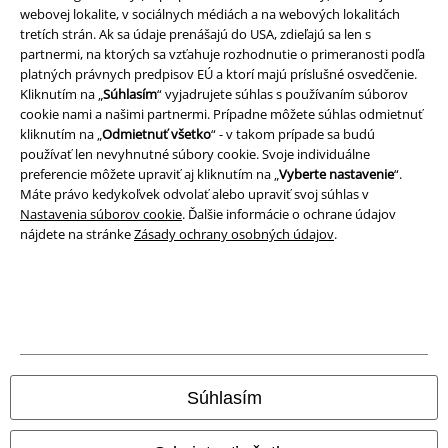
webovej lokalite, v sociálnych médiách a na webových lokalitách
Ochrana osobných údajov
tretích strán. Ak sa údaje prenášajú do USA, zdieľajú sa len s
partnermi, na ktorých sa vzťahuje rozhodnutie o primeranosti podľa
Likvidácia odpadu a ochrana životného prostredia
platných právnych predpisov EÚ a ktorí majú príslušné osvedčenie.
Kliknutím na „
Súhlasím
“ vyjadrujete súhlas s používaním súborov
Vyhlásenie o zhode
cookie nami a našimi partnermi. Prípadne môžete súhlas odmietnuť
kliknutím na „
Odmietnuť všetko
“ - v takom prípade sa budú
používať len nevyhnutné súbory cookie. Svoje individuálne
Informácie o prístupnosti
preferencie môžete upraviť aj kliknutím na „
Vyberte nastavenie
“.
Máte právo kedykoľvek odvolať alebo upraviť svoj súhlas v
Nastavenia súborov cookie
Nastavenia súborov cookie
. Ďalšie informácie o ochrane údajov
nájdete na stránke
Zásady ochrany osobných údajov
.
Odstúpenie od zmluvy
Všetky ceny sú vrátane DPH, bez poštovného a
balného
© 1986-2026 EMP Merchandising
Súhlasím
Naše online obchody