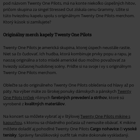
pod názvom Twenty One Pilots, má na konte niekoľko úspešných hitov,
pričom skupina za singel Stressed Out získala cenu Grammy. Užite si
túto hviezdnu kapelu spolu s originálnym Twenty One Pilots merchom.
Ktorý kúsok si zamilujete?
Originálny merch kapely Twenty One Pilots
Twenty One Pilots je americká skupina, ktorej úspech neustále rastie.
Niet sa čo čudovať. Ich hudba, ktorá kombinuje prvky popu a rapu, je
naozaj originálna a toto mladé americké duo možno považovať za
hviezdy súčasnej hudobnej scény. Príďte si na svoje i vy s originálnym
Twenty One Pilots merchom.
Oblečte sa do originálneho Twenty One Pilots oblečenia od hlavy až po
päty. Na výber máte zo širokej ponuky dámskych a pánskych
Twenty
One Pilots tričiek
rôznych
farebných prevedení a strihov
, ktoré sú
vyrobené z
kvalitných materiálov
.
Na koncert sa môžete vybrať aj v štýlovej
Twenty One Pilots mikine s
kapucňou
, s ktorou sa chladného počasia už nemusíte obávať. K mikine
môžete doladiť aj pohodlné Twenty One Pilots
Cargo nohavice
či
vysoké
tenisky
. Správny fanúšikovský outfit tak máte dokonale vyskladaný.