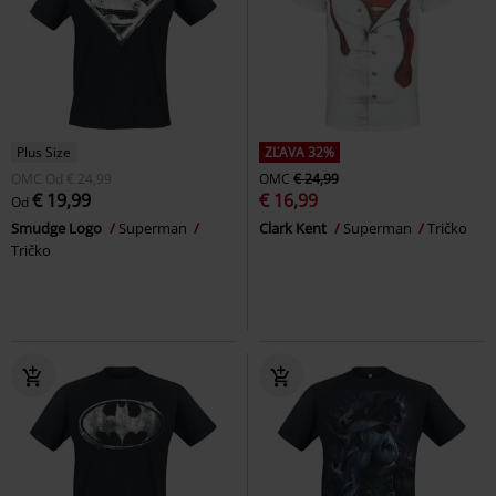
Plus Size
ZĽAVA 32%
OMC
Od
€ 24,99
OMC
€ 24,99
€ 19,99
€ 16,99
Od
Smudge Logo
Superman
Clark Kent
Superman
Tričko
Tričko