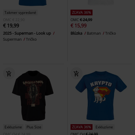
Takmer vypredané
ZĽAVA 36%
OMC
€ 22,90
OMC
€ 24,99
€ 19,99
€ 15,99
2025 - Superman - Look up
Blúzka
Batman
Tričko
Superman
Tričko
Exkluzívne
Plus Size
ZĽAVA 36%
Exkluzívne
OMC
Od
€ 24,99
OMC
Od
€ 24,99