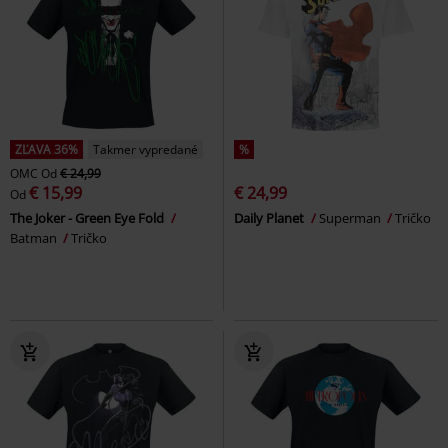
ZĽAVA 36%
Takmer vypredané
%
OMC
Od
€ 24,99
€ 15,99
€ 24,99
Od
The Joker - Green Eye Fold
Daily Planet
Superman
Tričko
Batman
Tričko