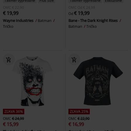
Takmer vypredané
Plus Size
Takmer vypredané
Exkluzívne
OMC
€ 22,90
OMC
Od
€ 24,99
€ 19,99
€ 19,99
Od
Wayne Industries
Batman
Bane - The Dark Knight Rises
Tričko
Batman
Tričko
ZĽAVA 36%
ZĽAVA 25%
OMC
€ 24,99
OMC
€ 22,90
€ 15,99
€ 16,99