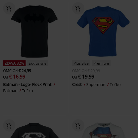
ZĽAVA 32%
Exkluzívne
Plus Size
Premium
OMC
Od
€ 24,99
OMC
Od
€ 29,99
€ 16,99
€ 19,99
Od
Od
Batman - Logo- Flock Print
Crest
Superman
Tričko
Batman
Tričko