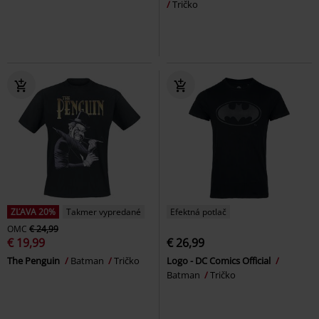
Tričko
ZĽAVA 20%
Takmer vypredané
Efektná potlač
OMC
€ 24,99
€ 19,99
€ 26,99
The Penguin
Batman
Tričko
Logo - DC Comics Official
Batman
Tričko