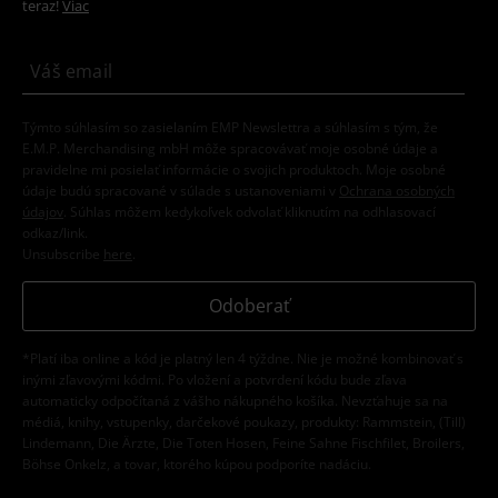
teraz!
Viac
Týmto súhlasím so zasielaním EMP Newslettra a súhlasím s tým, že
E.M.P. Merchandising mbH môže spracovávať moje osobné údaje a
pravidelne mi posielať informácie o svojich produktoch. Moje osobné
údaje budú spracované v súlade s ustanoveniami v
Ochrana osobných
údajov
. Súhlas môžem kedykoľvek odvolať kliknutím na odhlasovací
odkaz/link.
Unsubscribe
here
.
Odoberať
*Platí iba online a kód je platný len 4 týždne. Nie je možné kombinovať s
inými zľavovými kódmi. Po vložení a potvrdení kódu bude zľava
automaticky odpočítaná z vášho nákupného košíka. Nevzťahuje sa na
médiá, knihy, vstupenky, darčekové poukazy, produkty: Rammstein, (Till)
Lindemann, Die Ärzte, Die Toten Hosen, Feine Sahne Fischfilet, Broilers,
Böhse Onkelz, a tovar, ktorého kúpou podporíte nadáciu.