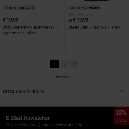
Takmer vypredané
Takmer vypredané
OMC
Od
€ 29,99
€ 19,99
€ 19,99
Od
2025 - Superman up in the sky
Classic Logo
Batman
Tričko
Superman
Tričko
1
2
Stránka 1 Z 2
DC Comics T-Shirts
15%
E-Mail Newsletter
Zľava
Získajte 15% zľavový poukaz, keď sa prihlásite