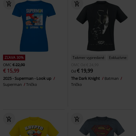
ZĽAVA 30%
Takmer vypredané
Exkluzívne
OMC
€ 22,90
OMC
Od
€ 24,99
€ 15,99
€ 19,99
Od
2025 - Superman - Look up
The Dark Knight
Batman
Superman
Tričko
Tričko