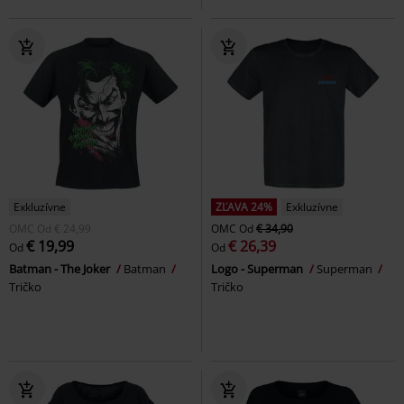
Exkluzívne
ZĽAVA 24%
Exkluzívne
OMC
Od
€ 24,99
OMC
Od
€ 34,90
€ 19,99
€ 26,39
Od
Od
Batman - The Joker
Batman
Logo - Superman
Superman
Tričko
Tričko