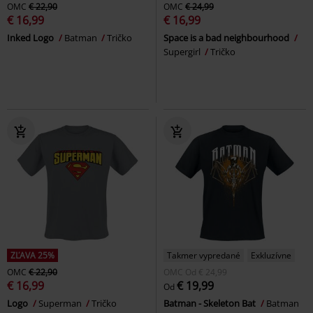
OMC
€ 22,90
OMC
€ 24,99
€ 16,99
€ 16,99
Inked Logo
Batman
Tričko
Space is a bad neighbourhood
Supergirl
Tričko
ZĽAVA 25%
Takmer vypredané
Exkluzívne
OMC
€ 22,90
OMC
Od
€ 24,99
€ 16,99
€ 19,99
Od
Logo
Superman
Tričko
Batman - Skeleton Bat
Batman