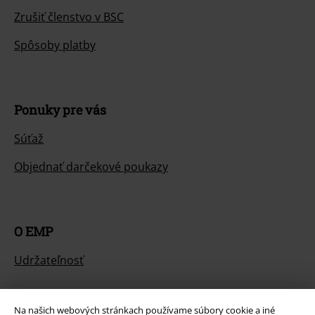
Zrušiť členstvo v BSC
Spôsoby platby
Ponuky pre vás
Súťaž
Objednať darčekové poukazy
O EMP
Udržateľnosť
Na našich webových stránkach používame súbory cookie a iné