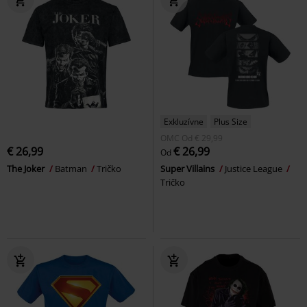
Exkluzívne
Plus Size
OMC
Od
€ 29,99
€ 26,99
€ 26,99
Od
The Joker
Batman
Tričko
Super Villains
Justice League
Tričko