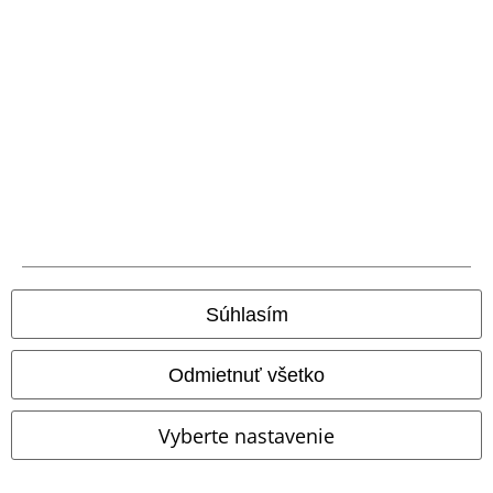
Doprava
Nová aplikácia EMP
Stiahnite si novú EMP aplikáciu zdarma a využite všetky nové
funkcie a výhody!
Súhlasím
A Warner Music Group Company
Odmietnuť všetko
Vyberte nastavenie