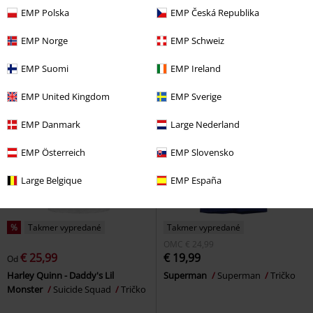
Captain Logo
Captain America
Colourful
Supergirl
Tričko
EMP Polska
EMP Česká Republika
Tričko
EMP Norge
EMP Schweiz
EMP Suomi
EMP Ireland
EMP United Kingdom
EMP Sverige
EMP Danmark
Large Nederland
EMP Österreich
EMP Slovensko
Large Belgique
EMP España
%
Takmer vypredané
Takmer vypredané
OMC
€ 24,99
€ 25,99
€ 19,99
Od
Harley Quinn - Daddy's Lil
Superman
Superman
Tričko
Monster
Suicide Squad
Tričko