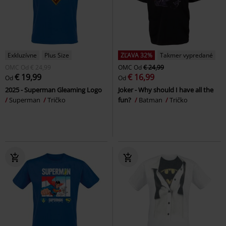
Exkluzívne
Plus Size
ZĽAVA 32%
Takmer vypredané
OMC
Od
€ 24,99
OMC
Od
€ 24,99
€ 19,99
€ 16,99
Od
Od
2025 - Superman Gleaming Logo
Joker - Why should I have all the
Superman
Tričko
fun?
Batman
Tričko