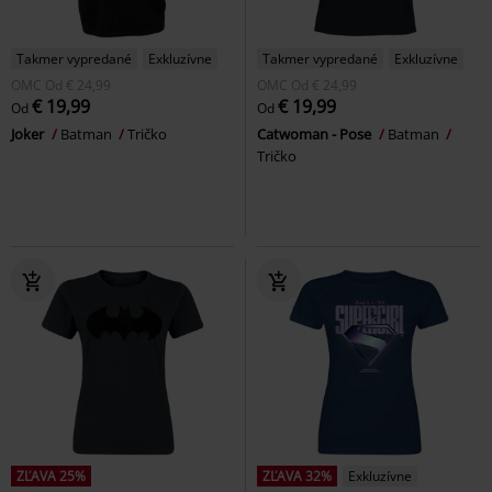
Takmer vypredané
Exkluzívne
Takmer vypredané
Exkluzívne
OMC
Od
€ 24,99
OMC
Od
€ 24,99
€ 19,99
€ 19,99
Od
Od
Joker
Batman
Tričko
Catwoman - Pose
Batman
Tričko
ZĽAVA 25%
ZĽAVA 32%
Exkluzívne