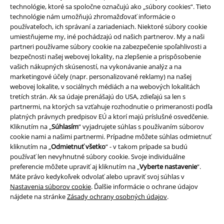
technológie, ktoré sa spoločne označujú ako „súbory cookies“. Tieto
technológie nám umožňujú zhromažďovať informácie o
používateľoch, ich správaní a zariadeniach. Niektoré súbory cookie
umiestňujeme my, iné pochádzajú od našich partnerov. My a naši
partneri používame súbory cookie na zabezpečenie spoľahlivosti a
bezpečnosti našej webovej lokality, na zlepšenie a prispôsobenie
Staňte sa súčasťou komunity!
vašich nákupných skúseností, na vykonávanie analýz a na
marketingové účely (napr. personalizované reklamy) na našej
webovej lokalite, v sociálnych médiách a na webových lokalitách
tretích strán. Ak sa údaje prenášajú do USA, zdieľajú sa len s
partnermi, na ktorých sa vzťahuje rozhodnutie o primeranosti podľa
platných právnych predpisov EÚ a ktorí majú príslušné osvedčenie.
Kliknutím na „
Súhlasím
“ vyjadrujete súhlas s používaním súborov
cookie nami a našimi partnermi. Prípadne môžete súhlas odmietnuť
kliknutím na „
Odmietnuť všetko
“ - v takom prípade sa budú
používať len nevyhnutné súbory cookie. Svoje individuálne
Spôsoby platby
preferencie môžete upraviť aj kliknutím na „
Vyberte nastavenie
“.
Máte právo kedykoľvek odvolať alebo upraviť svoj súhlas v
Nastavenia súborov cookie
. Ďalšie informácie o ochrane údajov
nájdete na stránke
Zásady ochrany osobných údajov
.
Bankový prevod
Platba na dobierku