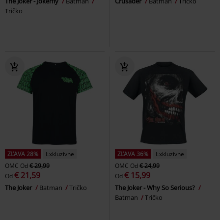
The Joker - Jokerfly
Batman
Crusader
Batman
Tričko
Tričko
ZĽAVA 28%
Exkluzívne
ZĽAVA 36%
Exkluzívne
OMC
Od
€ 29,99
OMC
Od
€ 24,99
€ 21,59
€ 15,99
Od
Od
The Joker
Batman
Tričko
The Joker - Why So Serious?
Batman
Tričko