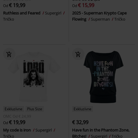
€ 19,99
€ 15,99
Od
Od
Ruthless and Feared
Supergirl
2025 - Superman Krypto Cape
Tričko
Flowing
Superman
Tričko
Exkluzívne
Plus Size
Exkluzívne
OMC
Od
€ 24,99
€ 19,99
€ 32,99
Od
My code is iron
Supergirl
Have fun in the Phantom Zone,
Tričko
Bitches!
Supergirl
Tričko