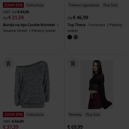
ZĽAVA 63%
Exkluzívne
Takmer vypredané
Plus Size
OMC
Od
€ 59,90
€ 21,59
€ 46,99
Od
Od
Bunda na zips Cookie Monster
Top Thena
Innocent
Pletený
Sesame Street
Pletený sveter
sveter
ZĽAVA 30%
Exkluzívne
Novinky
Plus Size
OMC
€ 53,99
€ 37,39
€ 69,99