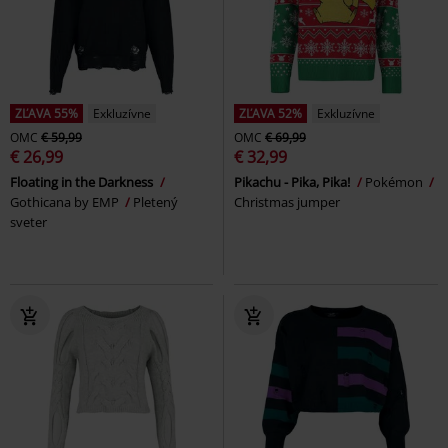
ZĽAVA 55%
Exkluzívne
ZĽAVA 52%
Exkluzívne
OMC
€ 59,99
OMC
€ 69,99
€ 26,99
€ 32,99
Floating in the Darkness
Pikachu - Pika, Pika!
Pokémon
Gothicana by EMP
Pletený
Christmas jumper
sveter