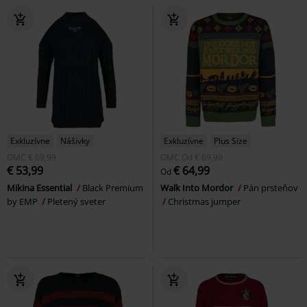
Exkluzívne
Nášivky
Exkluzívne
Plus Size
OMC
€ 69,99
OMC
Od
€ 69,99
€ 53,99
€ 64,99
Od
Mikina Essential
Black Premium
Walk Into Mordor
Pán prsteňov
by EMP
Pletený sveter
Christmas jumper