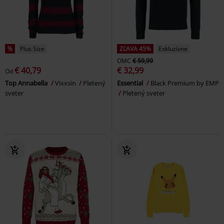
%
Plus Size
ZĽAVA 45%
Exkluzívne
OMC
€ 59,99
€ 40,79
€ 32,99
Od
Top Annabella
Vixxsin
Pletený
Essential
Black Premium by EMP
sveter
Pletený sveter