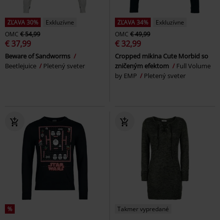
ZĽAVA 30%
Exkluzívne
ZĽAVA 34%
Exkluzívne
OMC
€ 54,99
OMC
€ 49,99
€ 37,99
€ 32,99
Beware of Sandworms
Cropped mikina Cute Morbid so
Beetlejuice
Pletený sveter
zničeným efektom
Full Volume
by EMP
Pletený sveter
%
Takmer vypredané