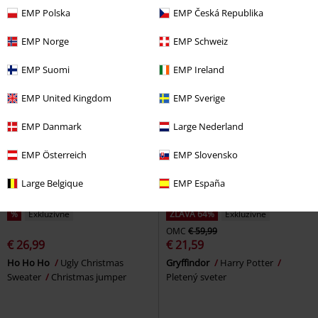
KILLSTAR
Mikina s kapucňou
Christmas jumper
EMP Polska
EMP Česká Republika
EMP Norge
EMP Schweiz
EMP Suomi
EMP Ireland
EMP United Kingdom
EMP Sverige
EMP Danmark
Large Nederland
EMP Österreich
EMP Slovensko
Large Belgique
EMP España
%
Exkluzívne
ZĽAVA 64%
Exkluzívne
OMC
€ 59,99
€ 26,99
€ 21,59
Ho Ho Ho
Ugly Christmas
Gryffindor
Harry Potter
Sweater
Christmas jumper
Pletený sveter