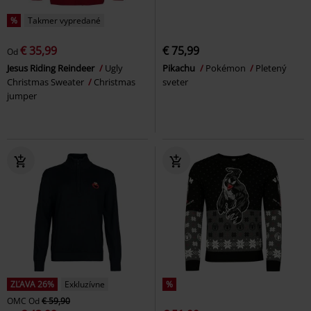
%
Takmer vypredané
€ 35,99
€ 75,99
Od
Jesus Riding Reindeer
Ugly
Pikachu
Pokémon
Pletený
Christmas Sweater
Christmas
sveter
jumper
ZĽAVA 26%
Exkluzívne
%
OMC
Od
€ 59,90