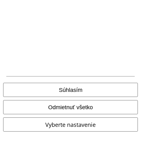
Nová aplikácia EMP
Stiahnite si novú EMP aplikáciu zdarma a využite všetky nové
funkcie a výhody!
A Warner Music Group Company
Súhlasím
Odmietnuť všetko
Vyberte nastavenie