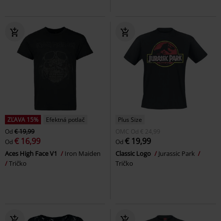
ZĽAVA 15%
Efektná potlač
Plus Size
Od
€ 19,99
OMC
Od
€ 24,99
€ 16,99
€ 19,99
Od
Od
Aces High Face V1
Iron Maiden
Classic Logo
Jurassic Park
Tričko
Tričko