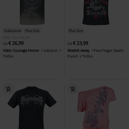
Exkluzívne
Plus Size
Plus Size
OMC
Od
€ 34,99
€ 26,99
€ 23,99
Od
Od
Valor Courage Honor
Sabaton
WashIt Away
Five Finger Death
Tričko
Punch
Tričko