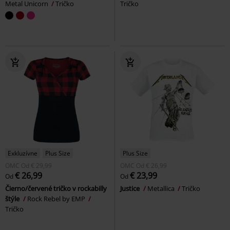
Metal Unicorn
Tričko
Tričko
Exkluzívne
Plus Size
Plus Size
OMC
Od
€ 29,99
OMC
Od
€ 26,99
€ 26,99
€ 23,99
Od
Od
Čierno/červené tričko v rockabilly
Justice
Metallica
Tričko
štýle
Rock Rebel by EMP
Tričko