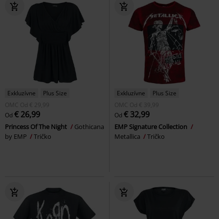
Exkluzívne
Plus Size
Exkluzívne
Plus Size
OMC
Od
€ 29,99
OMC
Od
€ 39,99
€ 26,99
€ 32,99
Od
Od
Princess Of The Night
Gothicana
EMP Signature Collection
by EMP
Tričko
Metallica
Tričko