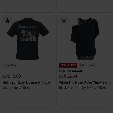
Plus Size
ZĽAVA 30%
Exkluzívne
OMC
Od
€ 32,99
€ 19,99
€ 22,94
Od
Od
Hellraiser Ozzy & Lemmy
Ozzy
When The Heart Rules The Mind
Osbourne
Tričko
Black Premium by EMP
Tričko