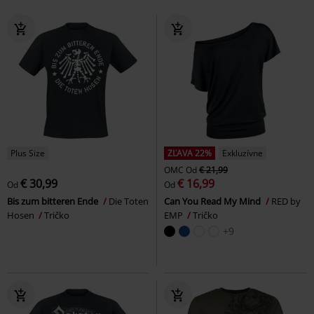
Plus Size
ZĽAVA 22%
Exkluzívne
OMC
Od
€ 21,99
€ 30,99
€ 16,99
Od
Od
Bis zum bitteren Ende
Die Toten
Can You Read My Mind
RED by
Hosen
Tričko
EMP
Tričko
+9