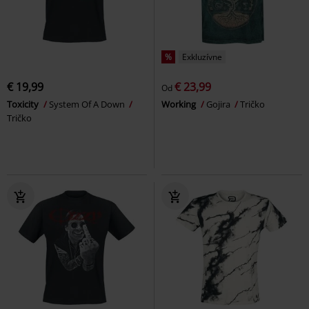
%
Exkluzívne
€ 19,99
€ 23,99
Od
Toxicity
System Of A Down
Working
Gojira
Tričko
Tričko