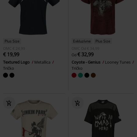
Plus Size
Exkluzívne
Plus Size
OMC
€ 24,99
OMC
Od
€ 34,99
€ 19,99
€ 32,99
Od
Textured Logo
Metallica
Coyote - Genius
Looney Tunes
Tričko
Tričko