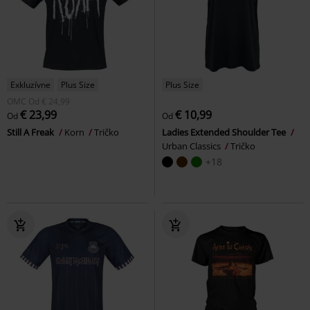
Exkluzívne
Plus Size
Plus Size
OMC
Od
€ 24,99
€ 23,99
€ 10,99
Od
Od
Still A Freak
Korn
Tričko
Ladies Extended Shoulder Tee
Urban Classics
Tričko
+18