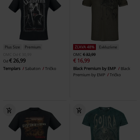
Plus Size
Premium
ZĽAVA 48%
Exkluzívne
OMC
Od
€ 30,99
OMC
€ 32,99
€ 26,99
€ 16,99
Od
Templars
Sabaton
Tričko
Black Premium by EMP
Black
Premium by EMP
Tričko