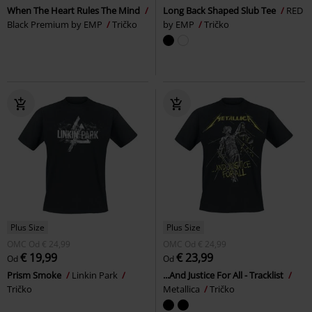
When The Heart Rules The Mind
Long Back Shaped Slub Tee
RED
Black Premium by EMP
Tričko
by EMP
Tričko
Plus Size
Plus Size
OMC
Od
€ 24,99
OMC
Od
€ 24,99
€ 19,99
€ 23,99
Od
Od
Prism Smoke
Linkin Park
...And Justice For All - Tracklist
Tričko
Metallica
Tričko