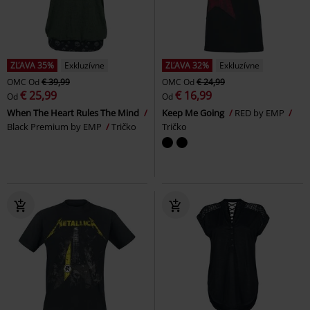
ZĽAVA 35%
Exkluzívne
ZĽAVA 32%
Exkluzívne
OMC
Od
€ 39,99
OMC
Od
€ 24,99
€ 25,99
€ 16,99
Od
Od
When The Heart Rules The Mind
Keep Me Going
RED by EMP
Black Premium by EMP
Tričko
Tričko