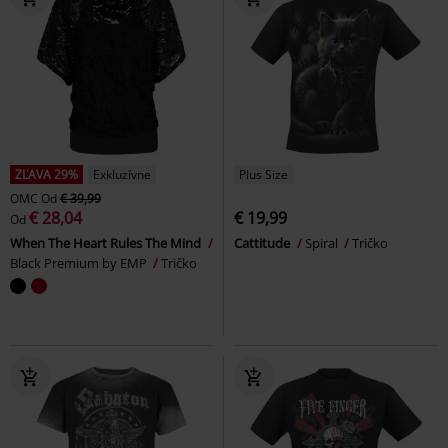
ZĽAVA 29%
Exkluzívne
Plus Size
OMC
Od
€ 39,99
€ 28,04
€ 19,99
Od
When The Heart Rules The Mind
Cattitude
Spiral
Tričko
Black Premium by EMP
Tričko