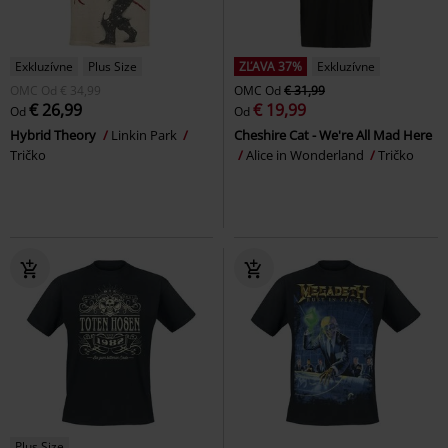
Exkluzívne
Plus Size
ZĽAVA 37%
Exkluzívne
OMC
Od
€ 34,99
OMC
Od
€ 31,99
€ 26,99
€ 19,99
Od
Od
Hybrid Theory
Linkin Park
Cheshire Cat - We're All Mad Here
Tričko
Alice in Wonderland
Tričko
Plus Size