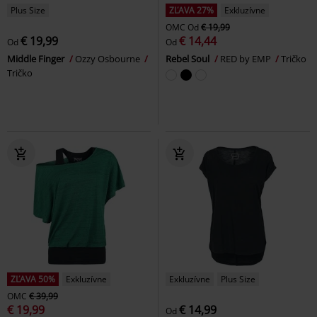
Plus Size
ZĽAVA 27%
Exkluzívne
OMC
Od
€ 19,99
€ 19,99
€ 14,44
Od
Od
Middle Finger
Ozzy Osbourne
Rebel Soul
RED by EMP
Tričko
Tričko
ZĽAVA 50%
Exkluzívne
Exkluzívne
Plus Size
OMC
€ 39,99
€ 19,99
€ 14,99
Od