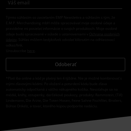
Týmto súhlasím so zasielaním EMP Newslettra a súhlasím s tým, že
E.M.P. Merchandising mbH môže spracovávať moje osobné údaje a
pravidelne mi posielať informácie o svojich produktoch. Moje osobné
údaje budú spracované v súlade s ustanoveniami v
Ochrana osobných
údajov
. Súhlas môžem kedykoľvek odvolať kliknutím na odhlasovací
odkaz/link.
Unsubscribe
here
.
Odoberať
*Platí iba online a kód je platný len 4 týždne. Nie je možné kombinovať s
inými zľavovými kódmi. Po vložení a potvrdení kódu bude zľava
automaticky odpočítaná z vášho nákupného košíka. Nevzťahuje sa na
médiá, knihy, vstupenky, darčekové poukazy, produkty: Rammstein, (Till)
Lindemann, Die Ärzte, Die Toten Hosen, Feine Sahne Fischfilet, Broilers,
Böhse Onkelz, a tovar, ktorého kúpou podporíte nadáciu.