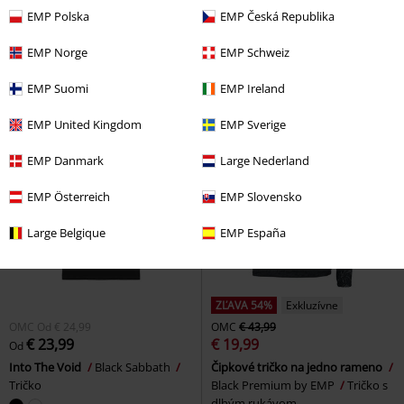
€ 32,99
€ 23,99
Od
Od
EMP Polska
EMP Česká Republika
EMP Signature Collection
England
Motörhead
Tričko
Metallica
Tričko
EMP Norge
EMP Schweiz
EMP Suomi
EMP Ireland
EMP United Kingdom
EMP Sverige
EMP Danmark
Large Nederland
EMP Österreich
EMP Slovensko
Large Belgique
EMP España
ZĽAVA 54%
Exkluzívne
OMC
Od
€ 24,99
OMC
€ 43,99
€ 23,99
€ 19,99
Od
Into The Void
Black Sabbath
Čipkové tričko na jedno rameno
Tričko
Black Premium by EMP
Tričko s
dlhým rukávom