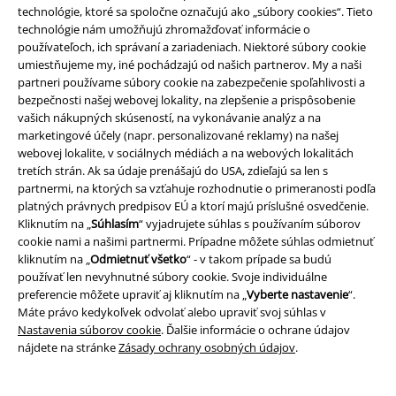
technológie, ktoré sa spoločne označujú ako „súbory cookies“. Tieto
technológie nám umožňujú zhromažďovať informácie o
používateľoch, ich správaní a zariadeniach. Niektoré súbory cookie
Staňte sa súčasťou komunity!
umiestňujeme my, iné pochádzajú od našich partnerov. My a naši
partneri používame súbory cookie na zabezpečenie spoľahlivosti a
bezpečnosti našej webovej lokality, na zlepšenie a prispôsobenie
vašich nákupných skúseností, na vykonávanie analýz a na
marketingové účely (napr. personalizované reklamy) na našej
webovej lokalite, v sociálnych médiách a na webových lokalitách
tretích strán. Ak sa údaje prenášajú do USA, zdieľajú sa len s
partnermi, na ktorých sa vzťahuje rozhodnutie o primeranosti podľa
platných právnych predpisov EÚ a ktorí majú príslušné osvedčenie.
Kliknutím na „
Súhlasím
“ vyjadrujete súhlas s používaním súborov
cookie nami a našimi partnermi. Prípadne môžete súhlas odmietnuť
Spôsoby platby
kliknutím na „
Odmietnuť všetko
“ - v takom prípade sa budú
používať len nevyhnutné súbory cookie. Svoje individuálne
preferencie môžete upraviť aj kliknutím na „
Vyberte nastavenie
“.
Bankový prevod
Platba na dobierku
Máte právo kedykoľvek odvolať alebo upraviť svoj súhlas v
Nastavenia súborov cookie
. Ďalšie informácie o ochrane údajov
nájdete na stránke
Zásady ochrany osobných údajov
.
Doprava