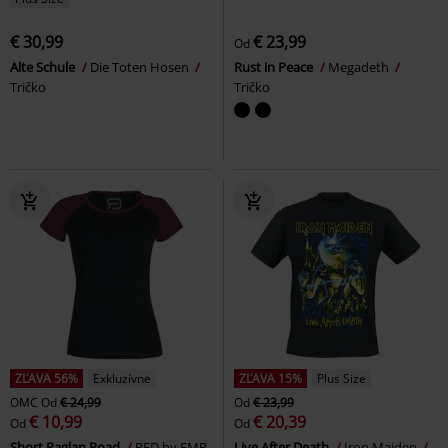
€ 30,99
€ 23,99
Od
Alte Schule
Die Toten Hosen
Rust in Peace
Megadeth
Tričko
Tričko
ZĽAVA 56%
Exkluzívne
ZĽAVA 15%
Plus Size
OMC
Od
€ 24,99
Od
€ 23,99
€ 10,99
€ 20,39
Od
Od
Short Raglan Road
RED by EMP
Live After Death
Iron Maiden