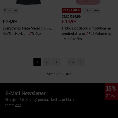
Plus Size
ZĽAVA 40%
Exkluzívne
OMC
€ 24,99
€ 23,99
€ 14,99
Everything I Hate Metal
Bring
Tričko s potlačou s motýľom na
Me The Horizon
Tričko
prednej strane
Full Volume by
EMP
Tričko
1
2
3
...
107
Stránka 1 Z 107
15%
E-Mail Newsletter
Zľava
Získajte 15% zľavový poukaz, keď sa prihlásite
teraz!
Viac