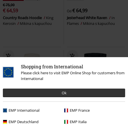
€ 75,99
€ 64,59
€ 64,99
Od
Country Roads Hoodie
King
Jesterhead White Raven
In
Kerosin
Mikina s kapucňou
Flames
Mikina s kapucňou
Shopping from International
Please click here to visit EMP Online Shop for customers from
International
Ok
%
Exkluzívne
Exkluzívne
Odnímateľné časti
EMP International
EMP France
OMC
€ 41,99
€ 50,99
€ 32,99
EMP Deutschland
EMP Italia
Take Me Back To Eden
Sleep
Crop Hoodie
Gothicana by EMP