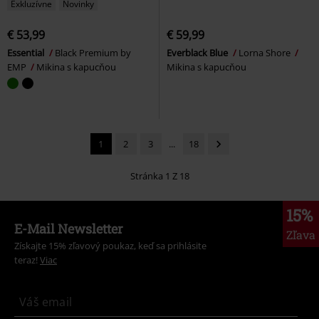
Exkluzívne
Novinky
€ 53,99
€ 59,99
Essential
Black Premium by
Everblack Blue
Lorna Shore
EMP
Mikina s kapucňou
Mikina s kapucňou
1
2
3
...
18
Stránka 1 Z 18
15%
E-Mail Newsletter
Zľava
Získajte 15% zľavový poukaz, keď sa prihlásite
teraz!
Viac