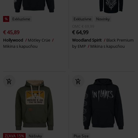
%
Exkluzívne
Exkluzívne
Novinky
OMC
€ 69,99
€ 45,89
€ 64,99
Hollywood
Mötley Crüe
Woodland Spirit
Black Premium
Mikina s kapucňou
by EMP
Mikina s kapucňou
ZĽAVA 15%
Nášivky
Plus Size