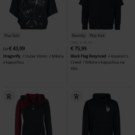
Plus Size
Novinky
Plus Size
OMC
€ 99,95
€ 43,99
€ 75,99
Od
Dragonfly
Outer Vision
Mikina
Black Flag Resynced
Assassin's
s kapucňou
Creed
Mikina s kapucňou na
zips