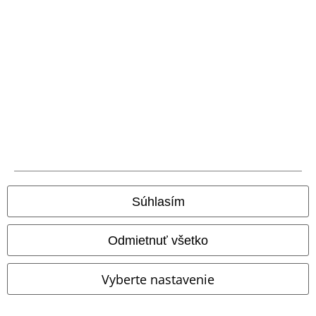
Nová aplikácia EMP
Stiahnite si novú EMP aplikáciu zdarma a využite všetky nové
funkcie a výhody!
A Warner Music Group Company
Súhlasím
Odmietnuť všetko
Vyberte nastavenie