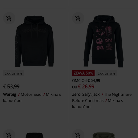
Exkluzívne
ZĽAVA 50%
Exkluzívne
OMC
Od
€ 54,99
€ 53,99
€ 26,99
Od
Warpig
Motörhead
Mikina s
Zero, Sally, Jack
The Nightmare
kapucňou
Before Christmas
Mikina s
kapucňou