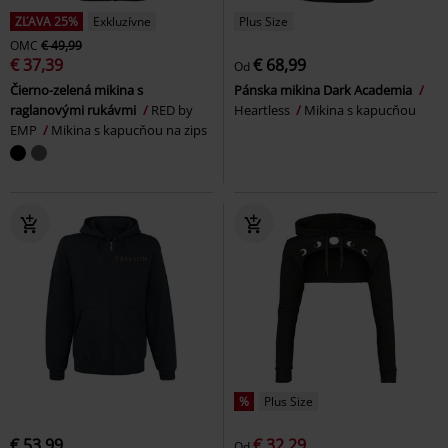
ZĽAVA 25%
Exkluzívne
Plus Size
OMC
€ 49,99
€ 37,39
€ 68,99
Od
Čierno-zelená mikina s
Pánska mikina Dark Academia
raglanovými rukávmi
RED by
Heartless
Mikina s kapucňou
EMP
Mikina s kapucňou na zips
%
Plus Size
€ 53,99
€ 32,29
Od