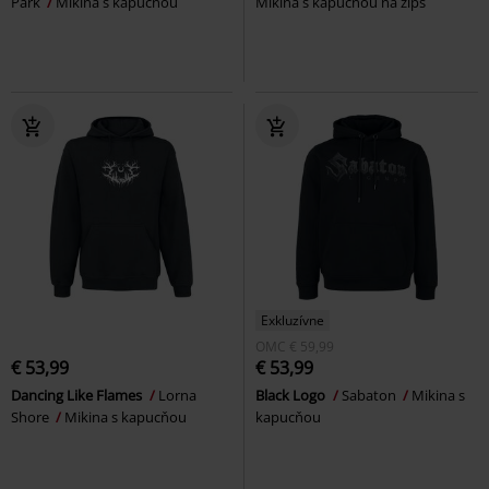
Park
Mikina s kapucňou
Mikina s kapucňou na zips
Exkluzívne
OMC
€ 59,99
€ 53,99
€ 53,99
Dancing Like Flames
Lorna
Black Logo
Sabaton
Mikina s
Shore
Mikina s kapucňou
kapucňou