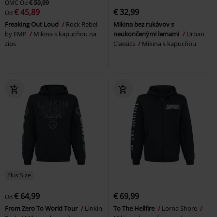
OMC
Od
€ 59,99
€ 45,89
€ 32,99
Od
Freaking Out Loud
Rock Rebel
Mikina bez rukávov s
by EMP
Mikina s kapucňou na
neukončenými lemami
Urban
zips
Classics
Mikina s kapucňou
Plus Size
€ 64,99
€ 69,99
Od
From Zero To World Tour
Linkin
To The Hellfire
Lorna Shore