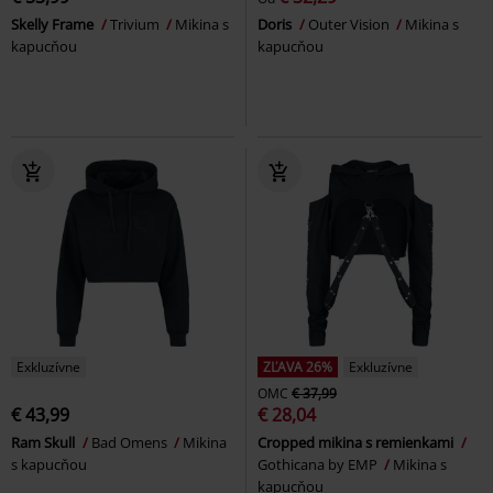
Skelly Frame
Trivium
Mikina s
Doris
Outer Vision
Mikina s
kapucňou
kapucňou
Exkluzívne
ZĽAVA 26%
Exkluzívne
OMC
€ 37,99
€ 43,99
€ 28,04
Ram Skull
Bad Omens
Mikina
Cropped mikina s remienkami
s kapucňou
Gothicana by EMP
Mikina s
kapucňou