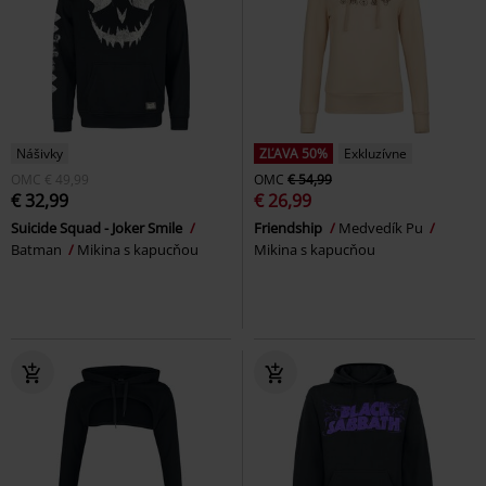
Nášivky
ZĽAVA 50%
Exkluzívne
OMC
€ 49,99
OMC
€ 54,99
€ 32,99
€ 26,99
Suicide Squad - Joker Smile
Friendship
Medvedík Pu
Batman
Mikina s kapucňou
Mikina s kapucňou