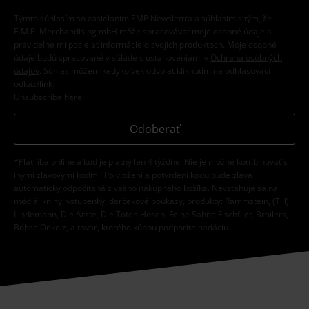
Týmto súhlasím so zasielaním EMP Newslettra a súhlasím s tým, že
E.M.P. Merchandising mbH môže spracovávať moje osobné údaje a
pravidelne mi posielať informácie o svojich produktoch. Moje osobné
údaje budú spracované v súlade s ustanoveniami v
Ochrana osobných
údajov
. Súhlas môžem kedykoľvek odvolať kliknutím na odhlasovací
odkaz/link.
Unsubscribe
here
.
Odoberať
*Platí iba online a kód je platný len 4 týždne. Nie je možné kombinovať s
inými zľavovými kódmi. Po vložení a potvrdení kódu bude zľava
automaticky odpočítaná z vášho nákupného košíka. Nevzťahuje sa na
médiá, knihy, vstupenky, darčekové poukazy, produkty: Rammstein, (Till)
Lindemann, Die Ärzte, Die Toten Hosen, Feine Sahne Fischfilet, Broilers,
Böhse Onkelz, a tovar, ktorého kúpou podporíte nadáciu.