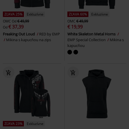
ZĽAVA 25%
Exkluzívne
ZĽAVA 60%
Exkluzívne
OMC
Od
€ 49,99
OMC
€ 49,99
€ 37,39
€ 19,99
Od
Freaking Out Loud
RED by EMP
White Skeleton Metal Horns
Mikina s kapucňou na zips
EMP Special Collection
Mikina s
kapucňou
ZĽAVA 23%
Exkluzívne