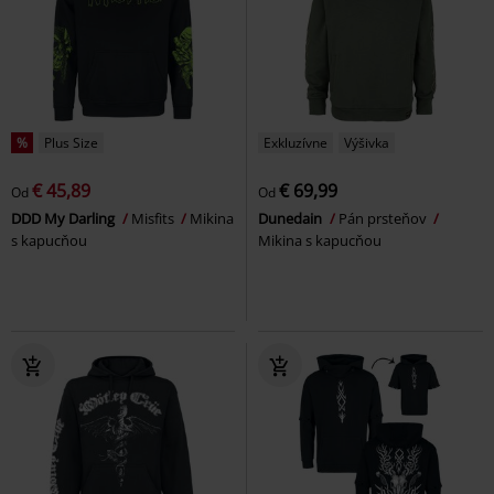
%
Plus Size
Exkluzívne
Výšivka
€ 45,89
€ 69,99
Od
Od
DDD My Darling
Misfits
Mikina
Dunedain
Pán prsteňov
s kapucňou
Mikina s kapucňou