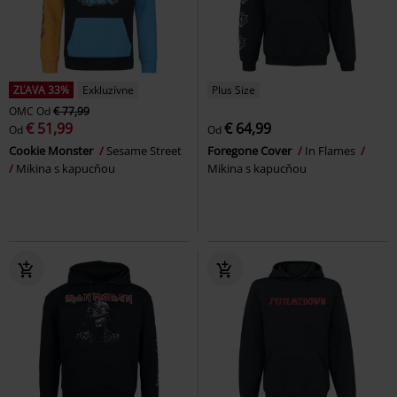
ZĽAVA 33%
Exkluzívne
Plus Size
OMC
Od
€ 77,99
€ 51,99
€ 64,99
Od
Od
Cookie Monster
Sesame Street
Foregone Cover
In Flames
Mikina s kapucňou
Mikina s kapucňou