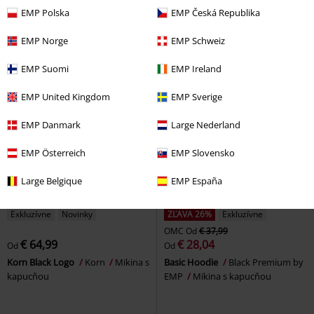
Token
Mikina s kapucňou
Mikina s kapucňou
EMP Polska
EMP Česká Republika
EMP Norge
EMP Schweiz
EMP Suomi
EMP Ireland
EMP United Kingdom
EMP Sverige
EMP Danmark
Large Nederland
EMP Österreich
EMP Slovensko
Large Belgique
EMP España
Exkluzívne
Novinky
ZĽAVA 26%
Exkluzívne
OMC
Od
€ 37,99
€ 64,99
€ 28,04
Od
Od
Korn Black Logo
Korn
Mikina s
Basic Hoodie
Black Premium by
kapucňou
EMP
Mikina s kapucňou