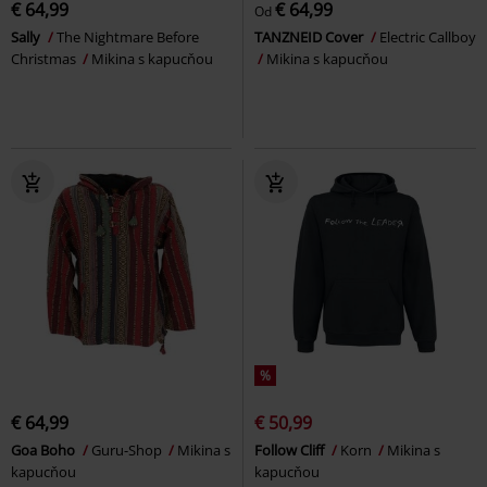
€ 64,99
€ 64,99
Od
Sally
The Nightmare Before
TANZNEID Cover
Electric Callboy
Christmas
Mikina s kapucňou
Mikina s kapucňou
%
€ 64,99
€ 50,99
Goa Boho
Guru-Shop
Mikina s
Follow Cliff
Korn
Mikina s
kapucňou
kapucňou