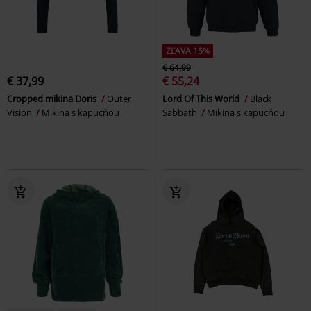
ZĽAVA 15%
€ 64,99
€ 37,99
€ 55,24
Cropped mikina Doris
Outer
Lord Of This World
Black
Vision
Mikina s kapucňou
Sabbath
Mikina s kapucňou