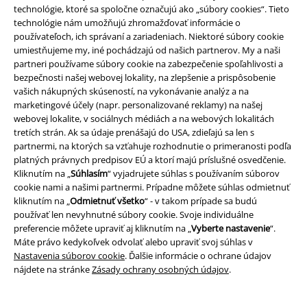
technológie, ktoré sa spoločne označujú ako „súbory cookies“. Tieto
technológie nám umožňujú zhromažďovať informácie o
Staňte sa súčasťou komunity!
používateľoch, ich správaní a zariadeniach. Niektoré súbory cookie
umiestňujeme my, iné pochádzajú od našich partnerov. My a naši
partneri používame súbory cookie na zabezpečenie spoľahlivosti a
bezpečnosti našej webovej lokality, na zlepšenie a prispôsobenie
vašich nákupných skúseností, na vykonávanie analýz a na
marketingové účely (napr. personalizované reklamy) na našej
webovej lokalite, v sociálnych médiách a na webových lokalitách
tretích strán. Ak sa údaje prenášajú do USA, zdieľajú sa len s
partnermi, na ktorých sa vzťahuje rozhodnutie o primeranosti podľa
platných právnych predpisov EÚ a ktorí majú príslušné osvedčenie.
Kliknutím na „
Súhlasím
“ vyjadrujete súhlas s používaním súborov
Spôsoby platby
cookie nami a našimi partnermi. Prípadne môžete súhlas odmietnuť
kliknutím na „
Odmietnuť všetko
“ - v takom prípade sa budú
používať len nevyhnutné súbory cookie. Svoje individuálne
preferencie môžete upraviť aj kliknutím na „
Vyberte nastavenie
“.
Bankový prevod
Platba na dobierku
Máte právo kedykoľvek odvolať alebo upraviť svoj súhlas v
Nastavenia súborov cookie
. Ďalšie informácie o ochrane údajov
nájdete na stránke
Zásady ochrany osobných údajov
.
Doprava