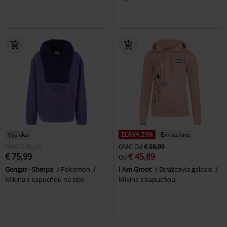
Výšivka
ZĽAVA 23%
Exkluzívne
OMC
€ 99,99
OMC
Od
€ 59,99
€ 75,99
€ 45,89
Od
Gengar - Sherpa
Pokémon
I Am Groot
Strážcovia galaxie
Mikina s kapucňou na zips
Mikina s kapucňou