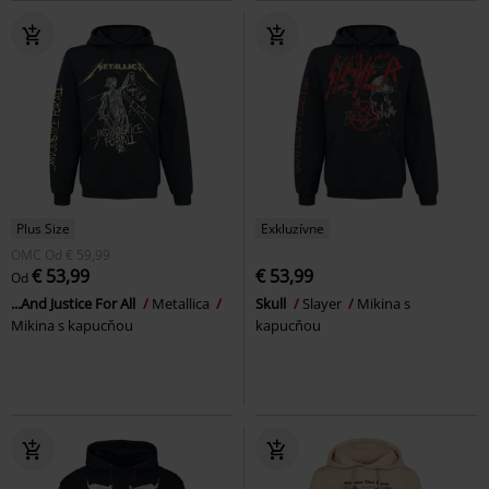
Plus Size
Exkluzívne
OMC
Od
€ 59,99
€ 53,99
€ 53,99
Od
...And Justice For All
Metallica
Skull
Slayer
Mikina s
Mikina s kapucňou
kapucňou