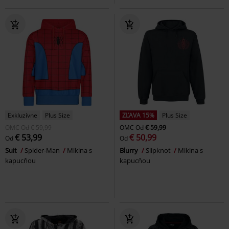
Exkluzívne
Plus Size
ZĽAVA 15%
Plus Size
OMC
Od
€ 59,99
OMC
Od
€ 59,99
€ 53,99
€ 50,99
Od
Od
Suit
Spider-Man
Mikina s
Blurry
Slipknot
Mikina s
kapucňou
kapucňou