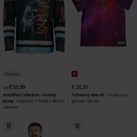
Plus Size
%
€ 53,99
€ 26,39
Od
Amplified Collection - Hockey
Futbalový dres 60
Strážcovia
Jersey
Slipknot
Tričká s dlhými
galaxie
Jersey
rukávmi