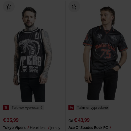
%
Takmer vypredané
%
Takmer vypredané
€ 35,99
€ 43,99
Od
Tokyo Vipers
Heartless
Jersey
Ace Of Spades Rock FC