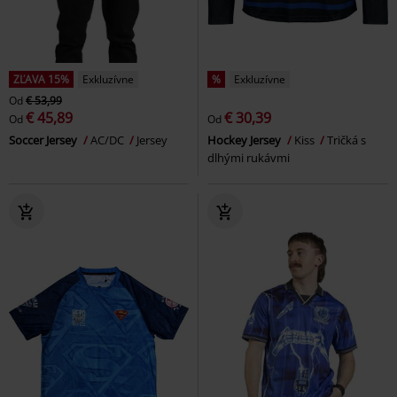
ZĽAVA 15%
Exkluzívne
%
Exkluzívne
Od
€ 53,99
€ 45,89
€ 30,39
Od
Od
Soccer Jersey
AC/DC
Jersey
Hockey Jersey
Kiss
Tričká s
dlhými rukávmi