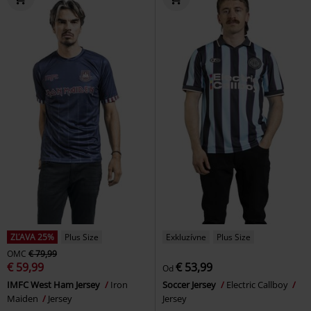
ZĽAVA 25%
Plus Size
Exkluzívne
Plus Size
OMC
€ 79,99
€ 59,99
€ 53,99
Od
IMFC West Ham Jersey
Iron
Soccer Jersey
Electric Callboy
Maiden
Jersey
Jersey