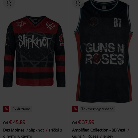
%
Exkluzívne
%
Takmer vypredané
€ 45,89
€ 37,99
Od
Od
Des Moines
Slipknot
Tričká s
Amplified Collection - BB Vest
dlhými rukávmi
Guns N' Roses
Jersey