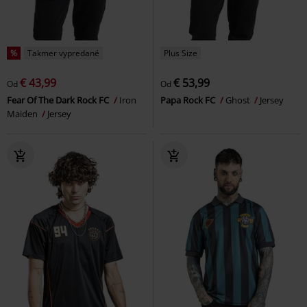
%
Takmer vypredané
Plus Size
€ 43,99
€ 53,99
Od
Od
Fear Of The Dark Rock FC
Iron
Papa Rock FC
Ghost
Jersey
Maiden
Jersey