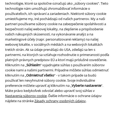
technológie, ktoré sa spoločne označujú ako „súbory cookies“. Tieto
technológie nám umožňujú zhromažďovať informácie o
používateľoch, ich správaní a zariadeniach. Niektoré súbory cookie
umiestňujeme my, iné pochádzajú od našich partnerov. My a naši
partneri používame súbory cookie na zabezpečenie spoľahlivosti a
bezpečnosti našej webovej lokality, na zlepšenie a prispôsobenie
vašich nákupných skúseností, na vykonávanie analýz a na
marketingové účely (napr. personalizované reklamy) na našej
webovej lokalite, v sociálnych médiách a na webových lokalitách
tretích strán. Ak sa údaje prenášajú do USA, zdieľajú sa len s
partnermi, na ktorých sa vzťahuje rozhodnutie o primeranosti podľa
platných právnych predpisov EÚ a ktorí majú príslušné osvedčenie.
Plus Size
Exkluzívne
Plus Size
Kliknutím na „
Súhlasím
“ vyjadrujete súhlas s používaním súborov
cookie nami a našimi partnermi. Prípadne môžete súhlas odmietnuť
€ 53,99
€ 53,99
kliknutím na „
Odmietnuť všetko
“ - v takom prípade sa budú
Od
Od
používať len nevyhnutné súbory cookie. Svoje individuálne
Amplified Collection - Hockey
Hockey Jersey
The Rolling
preferencie môžete upraviť aj kliknutím na „
Vyberte nastavenie
“.
Jersey
AC/DC
Tričká s dlhými
Stones
Tričká s dlhými rukávmi
Máte právo kedykoľvek odvolať alebo upraviť svoj súhlas v
rukávmi
Nastavenia súborov cookie
. Ďalšie informácie o ochrane údajov
nájdete na stránke
Zásady ochrany osobných údajov
.