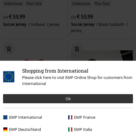
Exkluzívne
Plus Size
Exkluzívne
Plus Size
€ 53,99
€ 53,99
Od
Od
Soccer Jersey
Volbeat
Jersey
Soccer Jersey
Black Sabbath
Jersey
Shopping from International
Please click here to visit EMP Online Shop for customers from
International
Ok
EMP International
EMP France
EMP Deutschland
EMP Italia