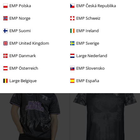
EMP Polska
EMP Česká Republika
EMP Norge
EMP Schweiz
Exkluzívne
Plus Size
ZĽAVA 27%
Takmer vypredané
Od
€ 32,99
EMP Suomi
EMP Ireland
€ 53,99
€ 23,99
Od
Od
Hockey Jersey
Black Sabbath
Metal Crew Premium
EMP
EMP United Kingdom
EMP Sverige
Tričká s dlhými rukávmi
Special Collection
Jersey
EMP Danmark
Large Nederland
EMP Österreich
EMP Slovensko
Large Belgique
EMP España