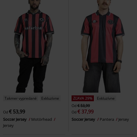
Takmer vypredané
Exkluzívne
ZĽAVA 29%
Exkluzívne
Od
€ 53,99
€ 53,99
€ 37,99
Od
Od
Soccer Jersey
Motörhead
Soccer Jersey
Pantera
Jersey
Jersey