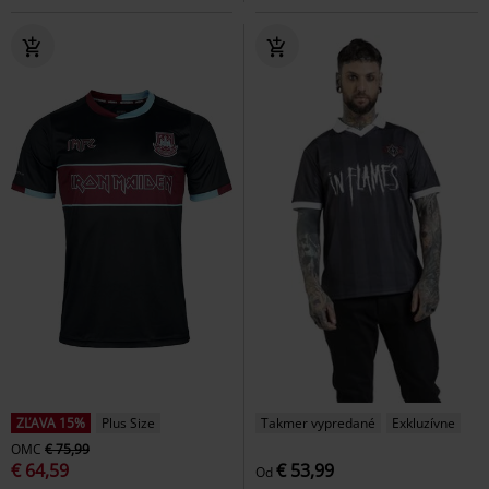
ZĽAVA 15%
Plus Size
Takmer vypredané
Exkluzívne
OMC
€ 75,99
€ 64,59
€ 53,99
Od