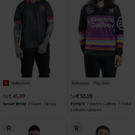
%
Exkluzívne
Exkluzívne
Plus Size
€ 45,89
€ 53,99
Od
Od
Soccer Jersey
Slayer
Jersey
Pump It
Electric Callboy
Tričká
s dlhými rukávmi