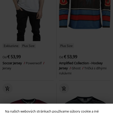
Exkluzívne
Plus Size
Plus Size
€ 53,99
€ 53,99
Od
Od
Soccer Jersey
Powerwolf
Amplified Collection - Hockey
Jersey
Jersey
Ghost
Tričká s dlhými
rukávmi
Na našich webových stránkach používame súbory cookie a iné