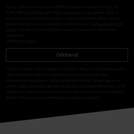
Týmto súhlasím so zasielaním EMP Newslettra a súhlasím s tým, že
E.M.P. Merchandising mbH môže spracovávať moje osobné údaje a
pravidelne mi posielať informácie o svojich produktoch. Moje osobné
údaje budú spracované v súlade s ustanoveniami v
Ochrana osobných
údajov
. Súhlas môžem kedykoľvek odvolať kliknutím na odhlasovací
odkaz/link.
Unsubscribe
here
.
Odoberať
*Platí iba online a kód je platný len 4 týždne. Nie je možné kombinovať s
inými zľavovými kódmi. Po vložení a potvrdení kódu bude zľava
automaticky odpočítaná z vášho nákupného košíka. Nevzťahuje sa na
médiá, knihy, vstupenky, darčekové poukazy, produkty: Rammstein, (Till)
Lindemann, Die Ärzte, Die Toten Hosen, Feine Sahne Fischfilet, Broilers,
Böhse Onkelz, a tovar, ktorého kúpou podporíte nadáciu.