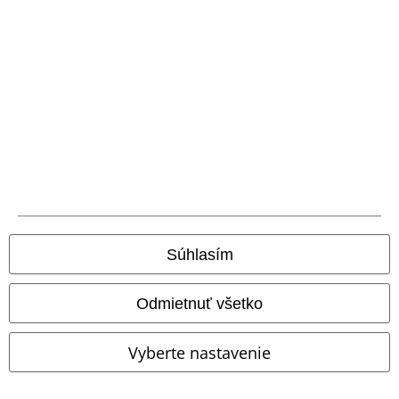
Nová aplikácia EMP
Stiahnite si novú EMP aplikáciu zdarma a využite všetky nové
funkcie a výhody!
A Warner Music Group Company
Súhlasím
Odmietnuť všetko
Vyberte nastavenie