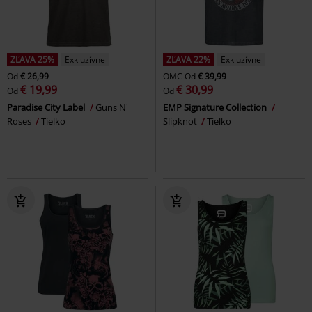
ZĽAVA 25%
Exkluzívne
ZĽAVA 22%
Exkluzívne
Od
€ 26,99
OMC
Od
€ 39,99
€ 19,99
€ 30,99
Od
Od
Paradise City Label
Guns N'
EMP Signature Collection
Roses
Tielko
Slipknot
Tielko