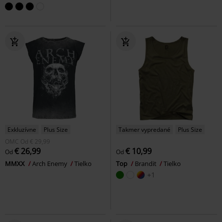
Exkluzívne
Plus Size
Takmer vypredané
Plus Size
OMC
Od
€ 29,99
€ 26,99
€ 10,99
Od
Od
MMXX
Arch Enemy
Tielko
Top
Brandit
Tielko
+1