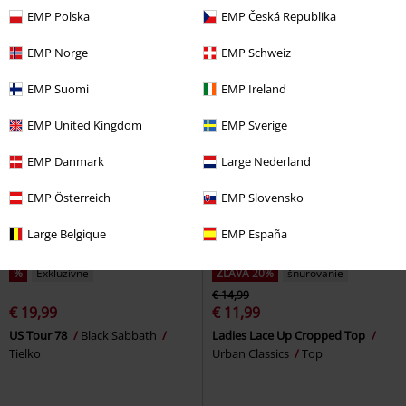
Top
EMP
Top
EMP Polska
EMP Česká Republika
+1
EMP Norge
EMP Schweiz
EMP Suomi
EMP Ireland
EMP United Kingdom
EMP Sverige
EMP Danmark
Large Nederland
EMP Österreich
EMP Slovensko
Large Belgique
EMP España
%
Exkluzívne
ZĽAVA 20%
šnurovanie
€ 14,99
€ 19,99
€ 11,99
US Tour 78
Black Sabbath
Ladies Lace Up Cropped Top
Tielko
Urban Classics
Top