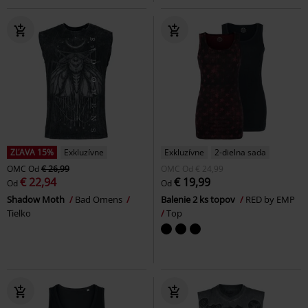
ZĽAVA 15%
Exkluzívne
Exkluzívne
2-dielna sada
OMC
Od
€ 26,99
OMC
Od
€ 24,99
€ 22,94
€ 19,99
Od
Od
Shadow Moth
Bad Omens
Balenie 2 ks topov
RED by EMP
Tielko
Top