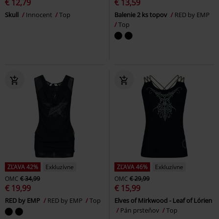
€ 12,79
€ 13,59
Skull
Innocent
Top
Balenie 2 ks topov
RED by EMP
Top
ZĽAVA 42%
Exkluzívne
ZĽAVA 46%
Exkluzívne
OMC
€ 34,99
OMC
€ 29,99
€ 19,99
€ 15,99
RED by EMP
RED by EMP
Top
Elves of Mirkwood - Leaf of Lórien
Pán prsteňov
Top