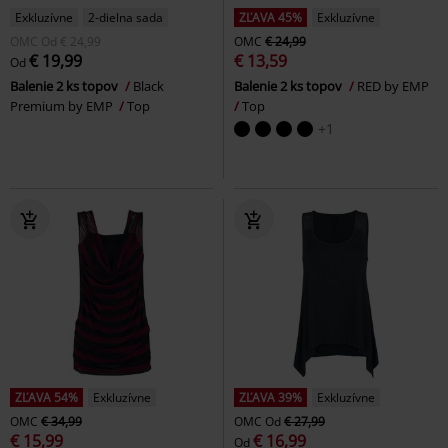
Exkluzívne
2-dielna sada
ZĽAVA 45%
Exkluzívne
OMC
Od
€ 24,99
OMC
€ 24,99
€ 19,99
€ 13,59
Od
Balenie 2 ks topov
Black
Balenie 2 ks topov
RED by EMP
Premium by EMP
Top
Top
+1
ZĽAVA 54%
Exkluzívne
ZĽAVA 39%
Exkluzívne
OMC
€ 34,99
OMC
Od
€ 27,99
€ 15,99
€ 16,99
Od