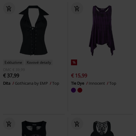
Exkluzívne
Kovové detaily
%
OMC
€ 39,99
€ 37,99
€ 15,99
Dita
Gothicana by EMP
Top
Tie Dye
Innocent
Top