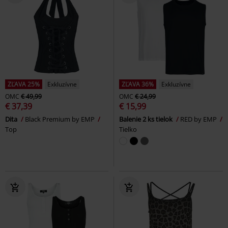
ZĽAVA 25%
Exkluzívne
ZĽAVA 36%
Exkluzívne
OMC
€ 49,99
OMC
€ 24,99
€ 37,39
€ 15,99
Dita
Black Premium by EMP
Balenie 2 ks tielok
RED by EMP
Top
Tielko