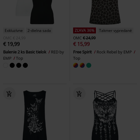
Exkluzívne
2-dielna sada
ZĽAVA 36%
Takmer vypredané
OMC
€ 24,99
OMC
€ 24,99
€ 19,99
€ 15,99
Balenie 2 ks Basic tielok
RED by
Free Spirit
Rock Rebel by EMP
EMP
Top
Top