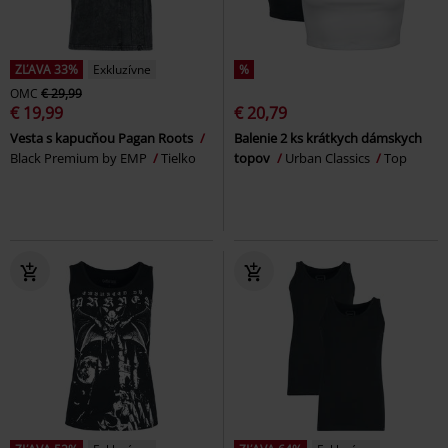
ZĽAVA 33%
Exkluzívne
%
OMC
€ 29,99
€ 19,99
€ 20,79
Vesta s kapucňou Pagan Roots
Balenie 2 ks krátkych dámskych
Black Premium by EMP
Tielko
topov
Urban Classics
Top