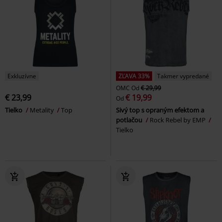
Exkluzívne
ZĽAVA 33%
Takmer vypredané
OMC
Od
€ 29,99
€ 23,99
€ 19,99
Od
Tielko
Metality
Top
Sivý top s opraným efektom a
potlačou
Rock Rebel by EMP
Tielko