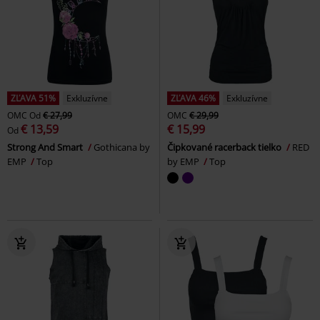
ZĽAVA 51%
Exkluzívne
ZĽAVA 46%
Exkluzívne
OMC
Od
€ 27,99
OMC
€ 29,99
€ 13,59
€ 15,99
Od
Strong And Smart
Gothicana by
Čipkované racerback tielko
RED
EMP
Top
by EMP
Top