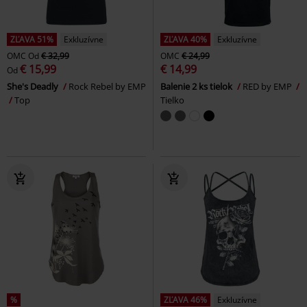
ZĽAVA 51%
Exkluzívne
ZĽAVA 40%
Exkluzívne
OMC
Od
€ 32,99
OMC
€ 24,99
€ 15,99
€ 14,99
Od
She's Deadly
Rock Rebel by EMP
Balenie 2 ks tielok
RED by EMP
Top
Tielko
%
ZĽAVA 46%
Exkluzívne