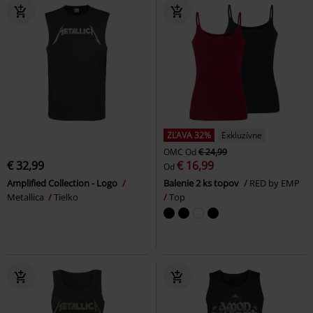
ZĽAVA 32%
Exkluzívne
OMC
Od
€ 24,99
€ 32,99
€ 16,99
Od
Amplified Collection - Logo
Balenie 2 ks topov
RED by EMP
Metallica
Tielko
Top