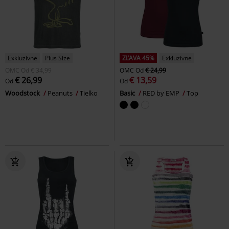
Exkluzívne
Plus Size
ZĽAVA 45%
Exkluzívne
OMC
Od
€ 34,99
OMC
Od
€ 24,99
€ 26,99
€ 13,59
Od
Od
Woodstock
Peanuts
Tielko
Basic
RED by EMP
Top