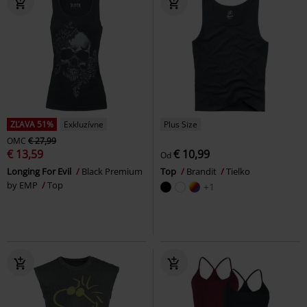
ZĽAVA 51%
Exkluzívne
Plus Size
OMC
€ 27,99
€ 13,59
€ 10,99
Od
Longing For Evil
Black Premium
Top
Brandit
Tielko
by EMP
Top
+1