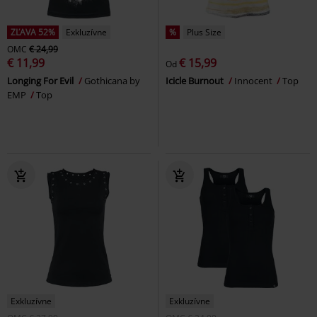
ZĽAVA 52%
Exkluzívne
%
Plus Size
OMC
€ 24,99
€ 11,99
€ 15,99
Od
Longing For Evil
Gothicana by
Icicle Burnout
Innocent
Top
EMP
Top
Exkluzívne
Exkluzívne