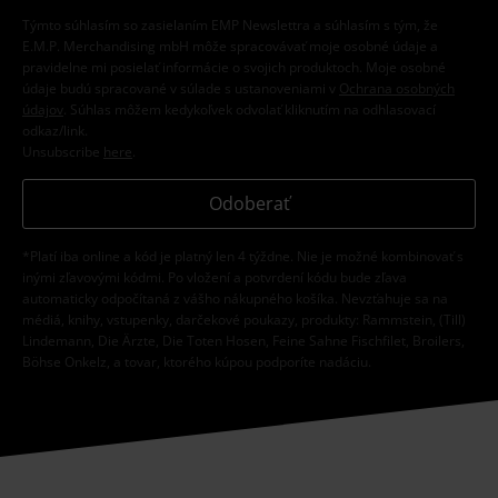
Týmto súhlasím so zasielaním EMP Newslettra a súhlasím s tým, že
E.M.P. Merchandising mbH môže spracovávať moje osobné údaje a
pravidelne mi posielať informácie o svojich produktoch. Moje osobné
údaje budú spracované v súlade s ustanoveniami v
Ochrana osobných
údajov
. Súhlas môžem kedykoľvek odvolať kliknutím na odhlasovací
odkaz/link.
Unsubscribe
here
.
Odoberať
*Platí iba online a kód je platný len 4 týždne. Nie je možné kombinovať s
inými zľavovými kódmi. Po vložení a potvrdení kódu bude zľava
automaticky odpočítaná z vášho nákupného košíka. Nevzťahuje sa na
médiá, knihy, vstupenky, darčekové poukazy, produkty: Rammstein, (Till)
Lindemann, Die Ärzte, Die Toten Hosen, Feine Sahne Fischfilet, Broilers,
Böhse Onkelz, a tovar, ktorého kúpou podporíte nadáciu.