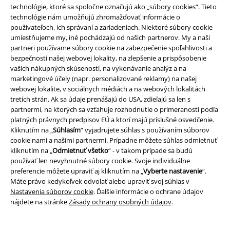
technológie, ktoré sa spoločne označujú ako „súbory cookies“. Tieto
technológie nám umožňujú zhromažďovať informácie o
Staňte sa súčasťou komunity!
používateľoch, ich správaní a zariadeniach. Niektoré súbory cookie
umiestňujeme my, iné pochádzajú od našich partnerov. My a naši
partneri používame súbory cookie na zabezpečenie spoľahlivosti a
bezpečnosti našej webovej lokality, na zlepšenie a prispôsobenie
vašich nákupných skúseností, na vykonávanie analýz a na
marketingové účely (napr. personalizované reklamy) na našej
webovej lokalite, v sociálnych médiách a na webových lokalitách
tretích strán. Ak sa údaje prenášajú do USA, zdieľajú sa len s
partnermi, na ktorých sa vzťahuje rozhodnutie o primeranosti podľa
platných právnych predpisov EÚ a ktorí majú príslušné osvedčenie.
Kliknutím na „
Súhlasím
“ vyjadrujete súhlas s používaním súborov
Spôsoby platby
cookie nami a našimi partnermi. Prípadne môžete súhlas odmietnuť
kliknutím na „
Odmietnuť všetko
“ - v takom prípade sa budú
používať len nevyhnutné súbory cookie. Svoje individuálne
Bankový prevod
Platba na dobierku
preferencie môžete upraviť aj kliknutím na „
Vyberte nastavenie
“.
Máte právo kedykoľvek odvolať alebo upraviť svoj súhlas v
Nastavenia súborov cookie
. Ďalšie informácie o ochrane údajov
nájdete na stránke
Zásady ochrany osobných údajov
.
Doprava