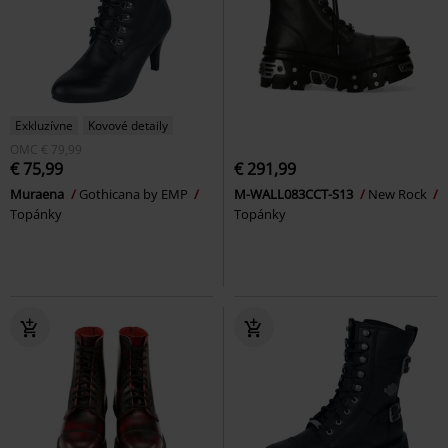
Exkluzívne
Kovové detaily
OMC
€ 79,99
€ 75,99
€ 291,99
Muraena
Gothicana by EMP
M-WALL083CCT-S13
New Rock
Topánky
Topánky