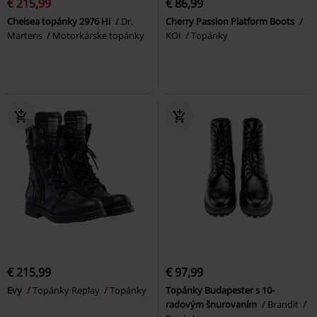
€ 215,99
€ 86,99
Chelsea topánky 2976 Hi
Dr.
Cherry Passion Platform Boots
Martens
Motorkárske topánky
KOI
Topánky
€ 215,99
€ 97,99
Evy
Topánky Replay
Topánky
Topánky Budapester s 10-
radovým šnurovaním
Brandit