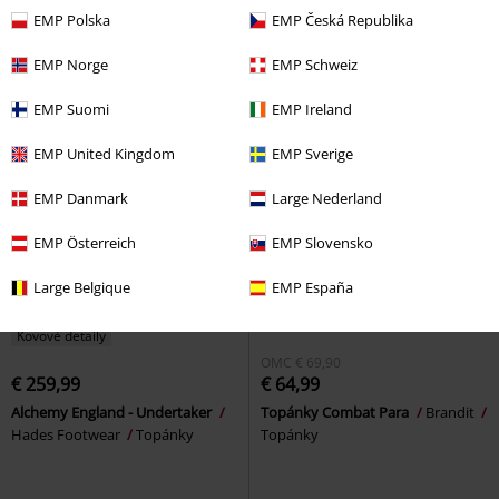
šnurovaním
Brandit
Topánky
Rock
Topánky
EMP Polska
EMP Česká Republika
so šnurovaním
EMP Norge
EMP Schweiz
EMP Suomi
EMP Ireland
EMP United Kingdom
EMP Sverige
EMP Danmark
Large Nederland
EMP Österreich
EMP Slovensko
Large Belgique
EMP España
Kovové detaily
OMC
€ 69,90
€ 259,99
€ 64,99
Alchemy England - Undertaker
Topánky Combat Para
Brandit
Hades Footwear
Topánky
Topánky