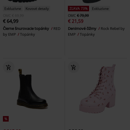
Exkluzívne
Kovové detaily
ZĽAVA 73%
Exkluzívne
OMC
€ 69,99
OMC
€ 79,99
€ 64,99
€ 21,59
Čierne šnurovacie topánky
RED
Denimové čižmy
Rock Rebel by
by EMP
Topánky
EMP
Topánky
%