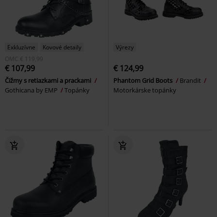
Exkluzívne
Kovové detaily
Výrezy
OMC
€ 119,99
€ 107,99
€ 124,99
Čižmy s retiazkami a prackami
Phantom Grid Boots
Brandit
Gothicana by EMP
Topánky
Motorkárske topánky