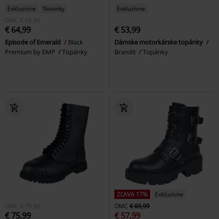
Exkluzívne
Novinky
Exkluzívne
OMC
€ 69,99
€ 64,99
€ 53,99
Episode of Emerald
Black
Dámske motorkárske topánky
Premium by EMP
Topánky
Brandit
Topánky
ZĽAVA 17%
Exkluzívne
OMC
€ 79,90
OMC
€ 69,99
€ 75,99
€ 57,99