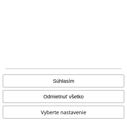
Nová aplikácia EMP
Stiahnite si novú EMP aplikáciu zdarma a využite všetky nové
funkcie a výhody!
A Warner Music Group Company
Súhlasím
Odmietnuť všetko
Vyberte nastavenie