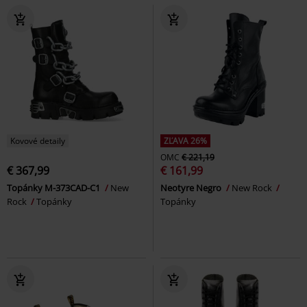
Kovové detaily
ZĽAVA 26%
OMC
€ 221,19
€ 367,99
€ 161,99
Topánky M-373CAD-C1
New
Neotyre Negro
New Rock
Rock
Topánky
Topánky