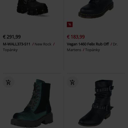
%
€ 291,99
€ 183,99
M-WALL373-S11
New Rock
Vegan 1460 Felix Rub Off
Dr.
Topánky
Martens
Topánky