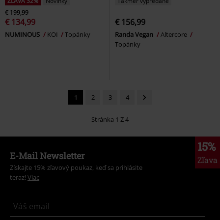
ZĽAVA 32%
Novinky
Takmer vypredané
€ 199,99
€ 134,99
€ 156,99
NUMINOUS
KOI
Topánky
Randa Vegan
Altercore
Topánky
1
2
3
4
Stránka 1 Z 4
15%
E-Mail Newsletter
Zľava
Získajte 15% zľavový poukaz, keď sa prihlásite
teraz!
Viac