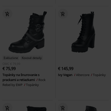
Exkluzívne
Kovové detaily
OMC
€ 79,99
€ 75,99
€ 145,99
Topánky na šnurovanie s
Ivy Vegan
Altercore
Topánky
prackami a retiazkami
Rock
Rebel by EMP
Topánky