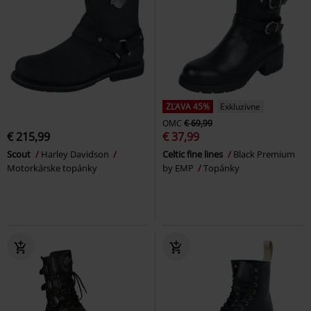
ZĽAVA 45%
Exkluzívne
OMC
€ 69,99
€ 215,99
€ 37,99
Scout
Harley Davidson
Celtic fine lines
Black Premium
Motorkárske topánky
by EMP
Topánky