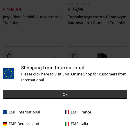
OMC
€ 79,00
€ 194,99
€ 75,99
Jesy - Black Sendal
Dr. Martens
Topánky Vegantom s 10-radovým
Topánky
šnurovaním
Brandit
Topánky
Shopping from International
Please click here to visit EMP Online Shop for customers from
International
Ok
EMP International
EMP France
OMC
€ 215,28
€ 64,99
€ 188,99
EMP Deutschland
EMP Italia
Topánky Phantom s 3-radovým
Trail Negro Tacon Acero
New