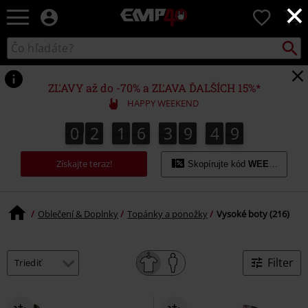
×
EMP
0
-
Hudba,
Vyhľad
Katalóg
TV
vyhľadávania
filmy
&
ZĽAVY až do -70% a ZĽAVA ĎALŠÍCH 15%*
seriály,
HAPPY WEEKEND
Merch
pre
0
2
1
6
3
9
4
8
0
2
1
6
3
9
4
7
5
9
7
8
hráčov,
Alternatívna
Získajte teraz!
móda
Skopírujte kód
WEEKEND
Oblečení & Doplnky
Topánky a ponožky
Vysoké boty (216)
Filter