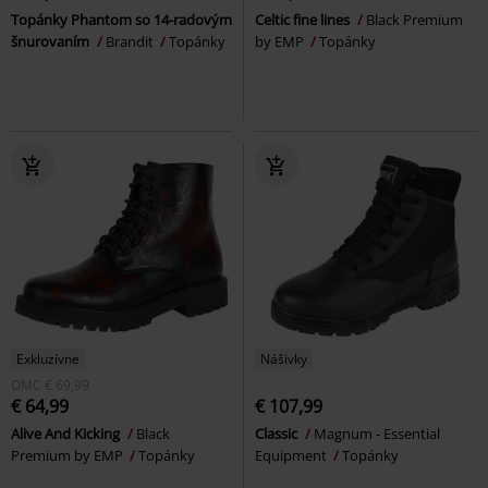
Topánky Phantom so 14-radovým
Celtic fine lines
Black Premium
šnurovaním
Brandit
Topánky
by EMP
Topánky
Exkluzívne
Nášivky
OMC
€ 69,99
€ 64,99
€ 107,99
Alive And Kicking
Black
Classic
Magnum - Essential
Premium by EMP
Topánky
Equipment
Topánky