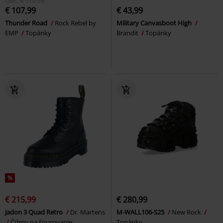
OMC
€ 119,99
€ 107,99
€ 43,99
Thunder Road
Rock Rebel by
Military Canvasboot High
EMP
Topánky
Brandit
Topánky
%
€ 215,99
€ 280,99
Jadon 3 Quad Retro
Dr. Martens
M-WALL106-S25
New Rock
Čižmy na šnurovanie
Topánky