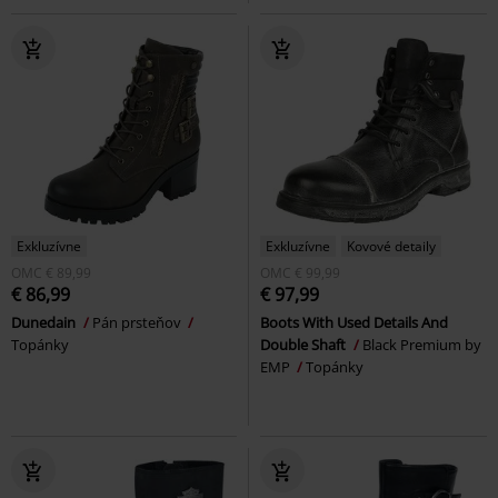
Exkluzívne
Exkluzívne
Kovové detaily
OMC
€ 89,99
OMC
€ 99,99
€ 86,99
€ 97,99
Dunedain
Pán prsteňov
Boots With Used Details And
Topánky
Double Shaft
Black Premium by
EMP
Topánky