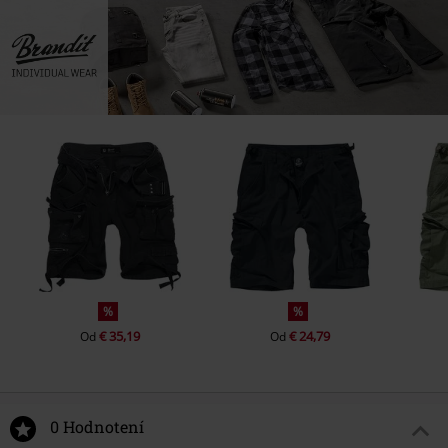
%
%
€ 35,19
€ 24,79
Od
Od
0 Hodnotení