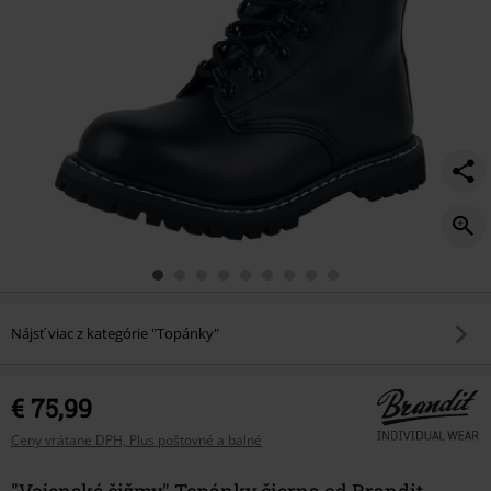
Nájsť viac z kategórie "Topánky"
€ 75,99
Ceny vrátane DPH, Plus poštovné a balné
"Vojenské čižmy" Topánky čierna od Brandit