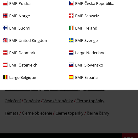
EMP Polska
EMP Česká Republika
EMP Norge
EMP Schweiz
EMP Suomi
EMP Ireland
€ 75,99
EMP United Kingdom
EMP Sverige
EMP Danmark
Large Nederland
More categories. More options.
Muži
Topánky
Topánky
EMP Österreich
EMP Slovensko
Témata
Basic
Oblečenie
Large Belgique
EMP España
Oblečení & Doplnky
Topánky a ponožky
Vysoké boty
Oblečení
Topánky
Vysoké topánky
Čierne topánky
Témata
Čierne oblečenie
Čierne topánky
čierne čižmy