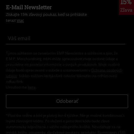
15%
E-Mail Newsletter
Zľava
Získajte 15% zľavový poukaz, keď sa prihlásite
teraz!
Viac
Týmto súhlasím so zasielaním EMP Newslettra a súhlasím s tým, že
E.M.P. Merchandising mbH môže spracovávať moje osobné údaje a
pravidelne mi posielať informácie o svojich produktoch. Moje osobné
údaje budú spracované v súlade s ustanoveniami v
Ochrana osobných
údajov
. Súhlas môžem kedykoľvek odvolať kliknutím na odhlasovací
odkaz/link.
Unsubscribe
here
.
Odoberať
*Platí iba online a kód je platný len 4 týždne. Nie je možné kombinovať s
inými zľavovými kódmi. Po vložení a potvrdení kódu bude zľava
automaticky odpočítaná z vášho nákupného košíka. Nevzťahuje sa na
médiá, knihy, vstupenky, darčekové poukazy, produkty: Rammstein, (Till)