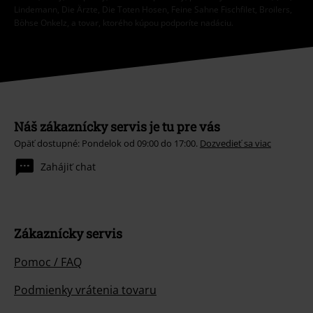
Lindemann, Die Ärzte, Die Toten Hosen, Feine Sahne Fischfilet, Broilers,
Böhse Onkelz, a tovar, ktorého kúpou podporíte nadáciu.
Náš zákaznícky servis je tu pre vás
Opäť dostupné: Pondelok od 09:00 do 17:00.
Dozvedieť sa viac
Zahájiť chat
Zákaznícky servis
Pomoc / FAQ
Podmienky vrátenia tovaru