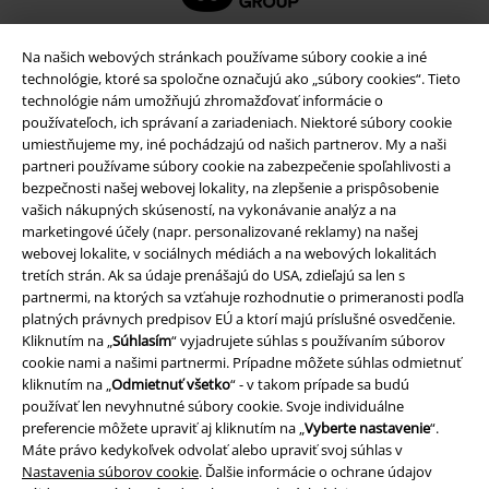
Na našich webových stránkach používame súbory cookie a iné
technológie, ktoré sa spoločne označujú ako „súbory cookies“. Tieto
technológie nám umožňujú zhromažďovať informácie o
používateľoch, ich správaní a zariadeniach. Niektoré súbory cookie
umiestňujeme my, iné pochádzajú od našich partnerov. My a naši
partneri používame súbory cookie na zabezpečenie spoľahlivosti a
bezpečnosti našej webovej lokality, na zlepšenie a prispôsobenie
vašich nákupných skúseností, na vykonávanie analýz a na
marketingové účely (napr. personalizované reklamy) na našej
Právne informácie
webovej lokalite, v sociálnych médiách a na webových lokalitách
tretích strán. Ak sa údaje prenášajú do USA, zdieľajú sa len s
Podmienky
partnermi, na ktorých sa vzťahuje rozhodnutie o primeranosti podľa
platných právnych predpisov EÚ a ktorí majú príslušné osvedčenie.
Imprint
Kliknutím na „
Súhlasím
“ vyjadrujete súhlas s používaním súborov
cookie nami a našimi partnermi. Prípadne môžete súhlas odmietnuť
kliknutím na „
Odmietnuť všetko
“ - v takom prípade sa budú
Ochrana osobných údajov
používať len nevyhnutné súbory cookie. Svoje individuálne
preferencie môžete upraviť aj kliknutím na „
Vyberte nastavenie
“.
Likvidácia odpadu a ochrana životného prostredia
Máte právo kedykoľvek odvolať alebo upraviť svoj súhlas v
Nastavenia súborov cookie
. Ďalšie informácie o ochrane údajov
Vyhlásenie o zhode