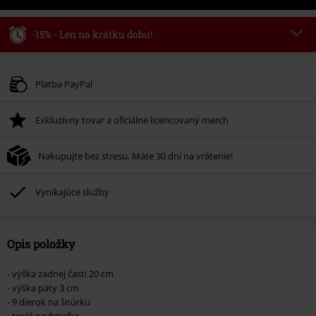
-15% - Len na krátku dobu!
Kód poukazu
WEEKEND
Kopírovať kód
Platné do 8/9/26
Platba PayPal
Minimálna hodnota objednávky 49,99 €.
Exkluzívny tovar a oficiálne licencovaný merch
Po zadaní kódu v košíku, sa zľava uplatní automaticky.
Nemožno kombinovať s inými akciovými kódmi. Zľava sa nevzťahuje na:
Nakupujte bez stresu. Máte 30 dní na vrátenie!
knihy, médiá, vstupenky, Rammstein, (Till) Lindemann, Böhse Onkelz,
Broilers, Die Ärzte, Die Toten Hosen, Metality, darčekové poukazy a položky,
ktorých kúpou podporíte nadáciu.
Vynikajúce služby
Opis položky
- výška zadnej časti 20 cm
- výška päty 3 cm
- 9 dierok na šnúrku