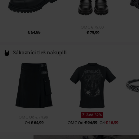
OMC
€ 79,00
€ 64,99
€ 75,99
Zákazníci tiež nakúpili
ZĽAVA 32%
OMC
Od
€ 74,99
€ 64,99
OMC
Od
€ 24,99
€ 16,99
Od
Od