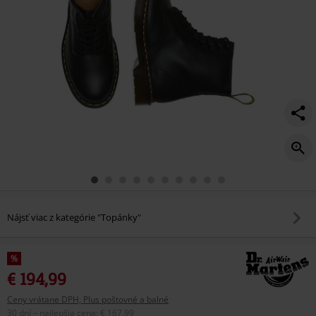
Nájsť viac z kategórie "Topánky"
%
€ 194,99
Ceny vrátane DPH, Plus poštovné a balné
30 dní – najlepšia cena
:
€ 167,99