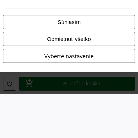
Právne informácie
Podmienky
Súhlasím
Imprint
Odmietnuť všetko
Ochrana osobných údajov
Vyberte nastavenie
Likvidácia odpadu a ochrana životného prostredia
Vyhlásenie o zhode
Pridať do košíka
Informácie o prístupnosti
Nastavenia súborov cookie
Odstúpenie od zmluvy
Všetky ceny sú vrátane DPH, bez poštovného a
balného
© 1986-2026 EMP Merchandising