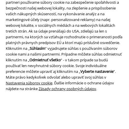
Nová aplikácia EMP
partneri používame súbory cookie na zabezpečenie spoľahlivosti a
bezpečnosti našej webovej lokality, na zlepšenie a prispôsobenie
Stiahnite si novú EMP aplikáciu zdarma a využite všetky nové
vašich nákupných skúseností, na vykonávanie analýz a na
funkcie a výhody!
marketingové účely (napr. personalizované reklamy) na našej
webovej lokalite, v sociálnych médiách a na webových lokalitách
tretích strán. Ak sa údaje prenášajú do USA, zdieľajú sa len s
partnermi, na ktorých sa vzťahuje rozhodnutie o primeranosti podľa
platných právnych predpisov EÚ a ktorí majú príslušné osvedčenie.
Kliknutím na „
Súhlasím
“ vyjadrujete súhlas s používaním súborov
A Warner Music Group Company
cookie nami a našimi partnermi. Prípadne môžete súhlas odmietnuť
kliknutím na „
Odmietnuť všetko
“ - v takom prípade sa budú
používať len nevyhnutné súbory cookie. Svoje individuálne
preferencie môžete upraviť aj kliknutím na „
Vyberte nastavenie
“.
Máte právo kedykoľvek odvolať alebo upraviť svoj súhlas v
Nastavenia súborov cookie
. Ďalšie informácie o ochrane údajov
nájdete na stránke
Zásady ochrany osobných údajov
.