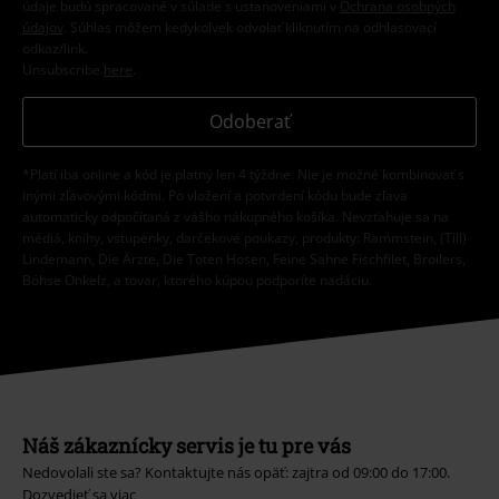
údaje budú spracované v súlade s ustanoveniami v
Ochrana osobných
údajov
. Súhlas môžem kedykoľvek odvolať kliknutím na odhlasovací
odkaz/link.
Unsubscribe
here
.
Odoberať
*Platí iba online a kód je platný len 4 týždne. Nie je možné kombinovať s
inými zľavovými kódmi. Po vložení a potvrdení kódu bude zľava
automaticky odpočítaná z vášho nákupného košíka. Nevzťahuje sa na
médiá, knihy, vstupenky, darčekové poukazy, produkty: Rammstein, (Till)
Lindemann, Die Ärzte, Die Toten Hosen, Feine Sahne Fischfilet, Broilers,
Böhse Onkelz, a tovar, ktorého kúpou podporíte nadáciu.
Náš zákaznícky servis je tu pre vás
Nedovolali ste sa? Kontaktujte nás opäť: zajtra od 09:00 do 17:00.
Dozvedieť sa viac