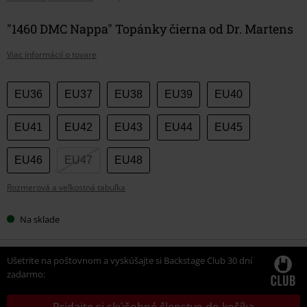
"1460 DMC Nappa" Topánky čierna od Dr. Martens
Viac informácií o tovare
Vyberte
EU36
EU37
EU38
EU39
EU40
si
veľkosť
EU41
EU42
EU43
EU44
EU45
EU46
EU47
EU48
Rozmerová a veľkostná tabuľka
Na sklade
Ušetrite na poštovnom a vyskúšajte si Backstage Club 30 dní
zadarmo:
Pridajte si skúšobné členstvo do košíka