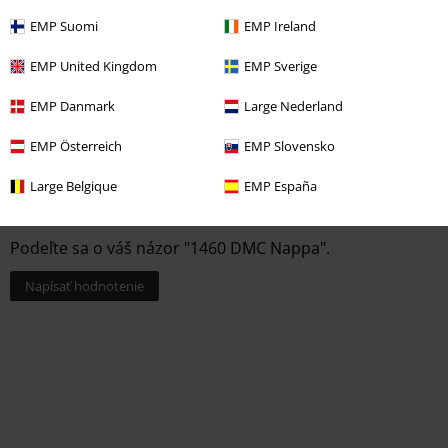
EMP Suomi
EMP Ireland
EMP United Kingdom
EMP Sverige
%
%
€ 172,99
€ 151,99
EMP Danmark
Large Nederland
EMP Österreich
EMP Slovensko
Large Belgique
EMP España
0 Hodnotení
Podeľte sa o váš názor "1460 DMC Nappa".
Napísať hodnotenie