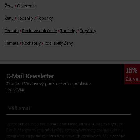
Ženy
Oblečenie
Ženy
Topánky
Topánky
Témata
Rockové oblečenie
Topánky
Topánky
Témata
Rockabilly
Rockabilly Ženy
15%
E-Mail Newsletter
Zľava
Získajte 15% zľavový poukaz, keď sa prihlásite
teraz!
Viac
Týmto súhlasím so zasielaním EMP Newslettra a súhlasím s tým, že
E.M.P. Merchandising mbH môže spracovávať moje osobné údaje a
pravidelne mi posielať informácie o svojich produktoch. Moje osobné