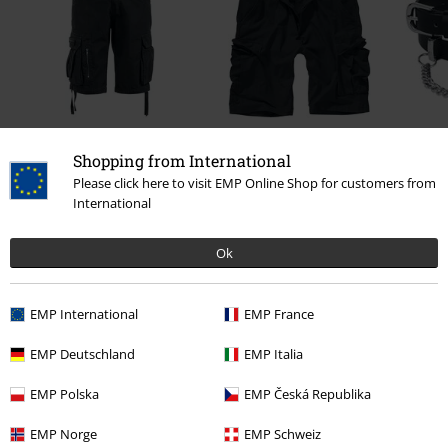
ZĽAVA 15%
%
Shopping from International
OMC
Od
€ 44,99
€ 37,99
€ 24,79
Od
Od
Please click here to visit EMP Online Shop for customers from
International
Ok
EMP International
EMP France
EMP Deutschland
EMP Italia
EMP Polska
EMP Česká Republika
EMP Norge
EMP Schweiz