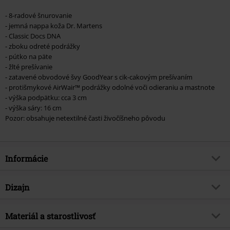
- 8-radové šnurovanie
- jemná nappa koža Dr. Martens
- Classic Docs DNA
- zboku odreté podrážky
- pútko na päte
- žlté prešívanie
- zatavené obvodové švy GoodYear s cik-cakovým prešívaním
- protišmykové AirWair™ podrážky odolné voči odieraniu a mastnote
- výška podpätku: cca 3 cm
- výška sáry: 16 cm
Pozor: obsahuje netextilné časti živočíšneho pôvodu
Informácie
Tovar č.
442319
Dizajn
Názov
1460 DMC Nappa
Typ výrobku
Topánky
Brand
Materiál a starostlivosť
Dr. Martens
Typ podpätku
Nízky podpätok