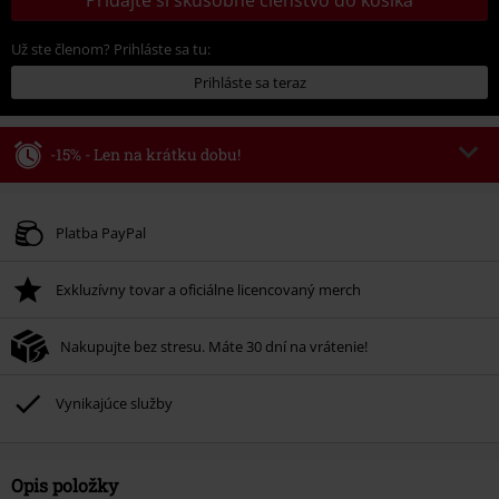
Už ste členom? Prihláste sa tu:
Prihláste sa teraz
-15% - Len na krátku dobu!
Kód poukazu
WEEKEND
Kopírovať kód
Platné do 8/9/26
Platba PayPal
Minimálna hodnota objednávky 49,99 €.
Exkluzívny tovar a oficiálne licencovaný merch
Po zadaní kódu v košíku, sa zľava uplatní automaticky.
Nemožno kombinovať s inými akciovými kódmi. Zľava sa nevzťahuje na:
Nakupujte bez stresu. Máte 30 dní na vrátenie!
knihy, médiá, vstupenky, Rammstein, (Till) Lindemann, Böhse Onkelz,
Broilers, Die Ärzte, Die Toten Hosen, Metality, darčekové poukazy a položky,
ktorých kúpou podporíte nadáciu.
Vynikajúce služby
Opis položky