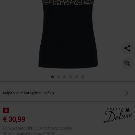
Nájsť viac z kategórie "Tričko"
%
€ 30,99
Ceny vrátane DPH, Plus poštovné a balné
30 dní – najlepšia cena
:
€ 30,39