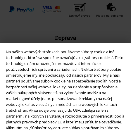
Bankový prevod
Platba na dobierku
Doprava
Na našich webových stránkach používame súbory cookie a iné
technológie, ktoré sa spoločne označujú ako „súbory cookies“. Tieto
technológie nám umožňujú zhromažďovať informácie o
používateľoch, ich správaní a zariadeniach. Niektoré súbory cookie
Nová aplikácia EMP
umiestňujeme my, iné pochádzajú od našich partnerov. My a naši
partneri používame súbory cookie na zabezpečenie spoľahlivosti a
Stiahnite si novú EMP aplikáciu zdarma a využite všetky nové
bezpečnosti našej webovej lokality, na zlepšenie a prispôsobenie
funkcie a výhody!
vašich nákupných skúseností, na vykonávanie analýz a na
marketingové účely (napr. personalizované reklamy) na našej
webovej lokalite, v sociálnych médiách a na webových lokalitách
tretích strán. Ak sa údaje prenášajú do USA, zdieľajú sa len s
partnermi, na ktorých sa vzťahuje rozhodnutie o primeranosti podľa
platných právnych predpisov EÚ a ktorí majú príslušné osvedčenie.
A Warner Music Group Company
Kliknutím na „
Súhlasím
“ vyjadrujete súhlas s používaním súborov