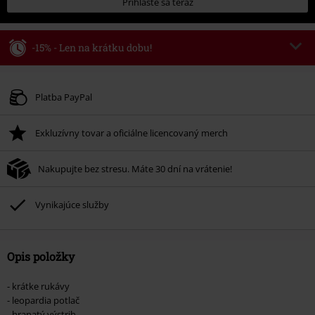
Prihláste sa teraz
-15% - Len na krátku dobu!
Kód poukazu
AFTERWORK
Kopírovať kód
Platí len pre 8/6/26 od 16:00 do 23:59 hod.
Platba PayPal
Minimálna hodnota objednávky 49,99 €.
Exkluzívny tovar a oficiálne licencovaný merch
Po zadaní kódu v košíku, sa zľava uplatní automaticky.
Nemožno kombinovať s inými akciovými kódmi. Zľava sa nevzťahuje na:
Nakupujte bez stresu. Máte 30 dní na vrátenie!
knihy, médiá, vstupenky, Rammstein, (Till) Lindemann, Böhse Onkelz,
Broilers, Die Ärzte, Die Toten Hosen, Metality, darčekové poukazy a položky,
ktorých kúpou podporíte nadáciu.
Vynikajúce služby
Opis položky
- krátke rukávy
- leopardia potlač
- hranatý výstrih