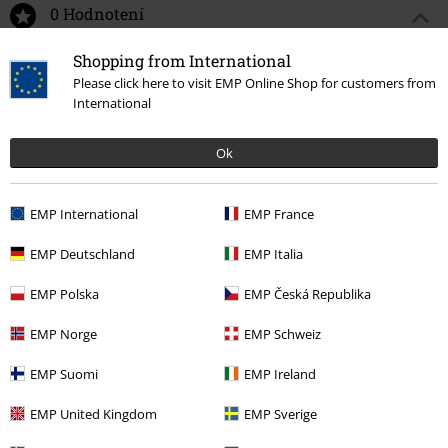
0 Hodnotení
Shopping from International
Podeľte sa o váš názor "Tričko Leo Evie".
Please click here to visit EMP Online Shop for customers from
International
Napísať hodnotenie
Ok
EMP International
EMP France
EMP Deutschland
EMP Italia
EMP Polska
EMP Česká Republika
EMP Norge
EMP Schweiz
Naposledy navštívené
EMP Suomi
EMP Ireland
EMP United Kingdom
EMP Sverige