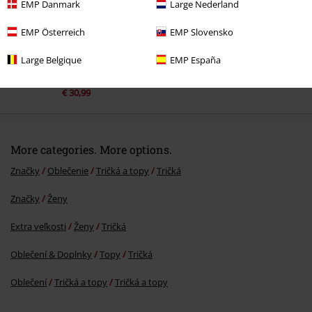
EMP Danmark
Large Nederland
EMP Österreich
EMP Slovensko
Large Belgique
EMP España
%
€ 30,99
More categories. More options.
Značky
Oblečenie
Tričká a topy
Tričká
Značky
Ženy
Extra veľkosti
Ženy
Tričká
Oblečení & Doplnky
Topy
Tričká
Oblečení
Tričká a topy
Tričká a topy