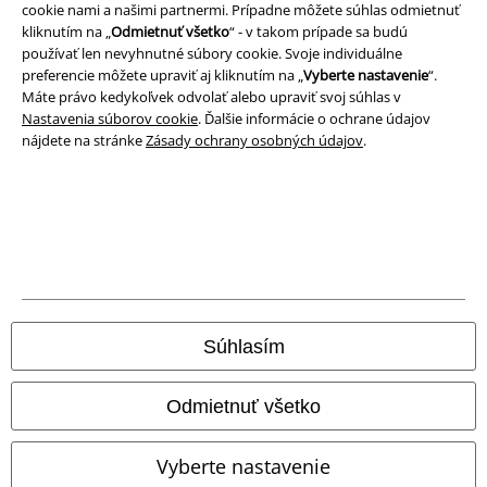
cookie nami a našimi partnermi. Prípadne môžete súhlas odmietnuť
kliknutím na „
Odmietnuť všetko
“ - v takom prípade sa budú
používať len nevyhnutné súbory cookie. Svoje individuálne
preferencie môžete upraviť aj kliknutím na „
Vyberte nastavenie
“.
Máte právo kedykoľvek odvolať alebo upraviť svoj súhlas v
Nastavenia súborov cookie
. Ďalšie informácie o ochrane údajov
nájdete na stránke
Zásady ochrany osobných údajov
.
Právne informácie
Podmienky
Súhlasím
Imprint
Odmietnuť všetko
Ochrana osobných údajov
Vyberte nastavenie
Likvidácia odpadu a ochrana životného prostredia