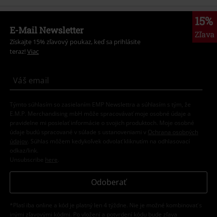
15%
E-Mail Newsletter
Zľava
Získajte 15% zľavový poukaz, keď sa prihlásite
teraz!
Viac
Týmto súhlasím so zasielaním EMP Newslettra a súhlasím s tým, že
E.M.P. Merchandising mbH môže spracovávať moje osobné údaje a
pravidelne mi posielať informácie o svojich produktoch. Moje osobné
údaje budú spracované v súlade s ustanoveniami v
Ochrana osobných
údajov
. Súhlas môžem kedykoľvek odvolať kliknutím na odhlasovací
odkaz/link.
Unsubscribe
here
.
Odoberať
*Platí iba online a kód je platný len 4 týždne. Nie je možné kombinovať s
inými zľavovými kódmi. Po vložení a potvrdení kódu bude zľava