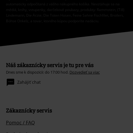
automaticky odpočítaná z vášho nákupného košíka. Nevzťahuje sa na
médiá, knihy, vstupenky, darčekové poukazy, produkty: Rammstein, (Till)
Lindemann, Die Ärzte, Die Toten Hosen, Feine Sahne Fischfilet, Broilers,
Böhse Onkelz, a tovar, ktorého kúpou podporíte nadáciu.
Náš zákaznícky servis je tu pre vás
Dnes sme k dispozicii: do 17:00 hod.
Dozvedieť sa viac
Zahájiť chat
Zákaznícky servis
Pomoc / FAQ