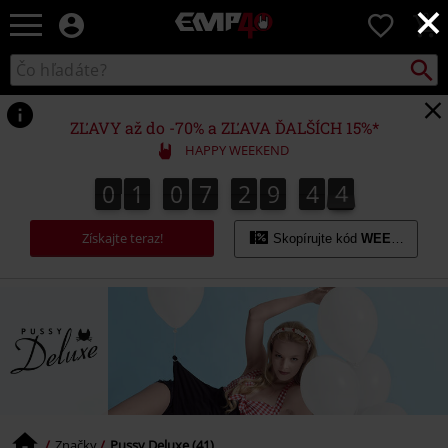
×
EMP
0
-
Hudba,
Vyhľad
Katalóg
TV
vyhľadávania
filmy
&
ZĽAVY až do -70% a ZĽAVA ĎALŠÍCH 15%*
seriály,
HAPPY WEEKEND
Merch
pre
0
1
0
7
2
9
4
3
0
1
0
7
2
9
4
2
5
4
2
3
hráčov,
Alternatívna
Získajte teraz!
móda
Skopírujte kód
WEEKEND
Značky
Pussy Deluxe (41)