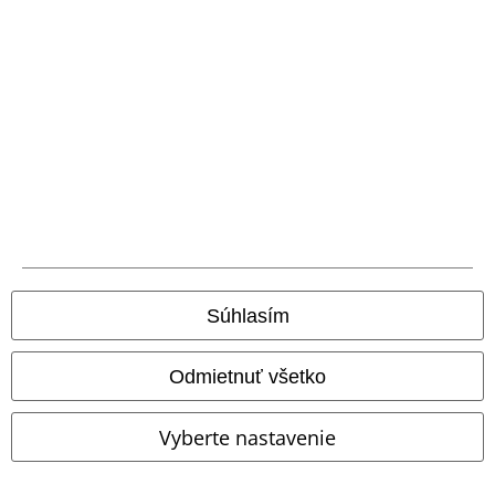
O EMP
Udržateľnosť
Staňte sa súčasťou komunity!
Súhlasím
Odmietnuť všetko
Vyberte nastavenie