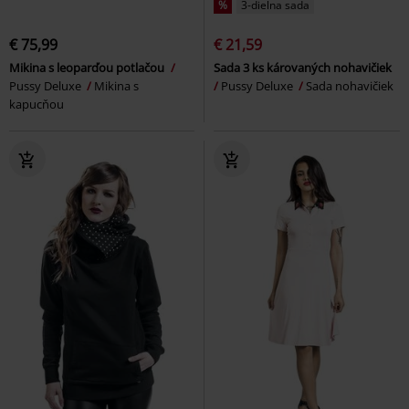
%
3-dielna sada
€ 75,99
€ 21,59
Mikina s leoparďou potlačou
Sada 3 ks károvaných nohavičiek
Pussy Deluxe
Mikina s
Pussy Deluxe
Sada nohavičiek
kapucňou