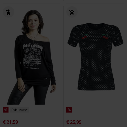
%
Exkluzívne
%
€ 21,59
€ 25,99