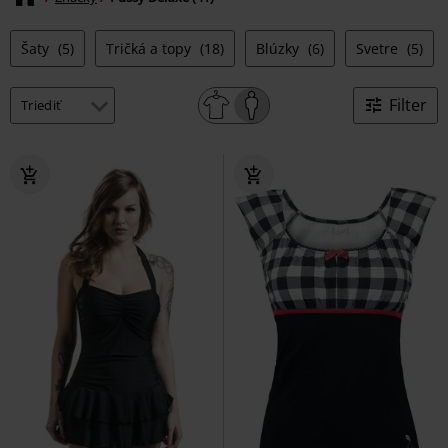
Šaty
(5)
Tričká a topy
(18)
Blúzky
(6)
Svetre
(5)
Filter