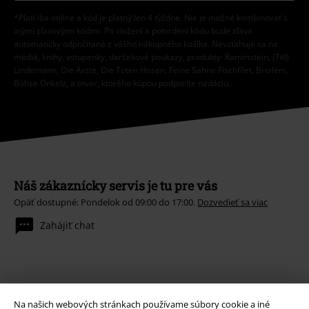
*Platí iba online a kód je platný len 4 týždne. Nie je možné kombinovať s
inými zľavovými kódmi. Po vložení a potvrdení kódu bude zľava
automaticky odpočítaná z vášho nákupného košíka. Nevzťahuje sa na
médiá, knihy, vstupenky, darčekové poukazy, produkty: Rammstein, (Till)
Lindemann, Die Ärzte, Die Toten Hosen, Feine Sahne Fischfilet, Broilers,
Böhse Onkelz, a tovar, ktorého kúpou podporíte nadáciu.
Náš zákaznícky servis je tu pre vás
Opäť dostupné: Pondelok od 09:00 do 17:00.
Dozvedieť sa viac
Zahájiť chat
Zákaznícky servis
Na našich webových stránkach používame súbory cookie a iné