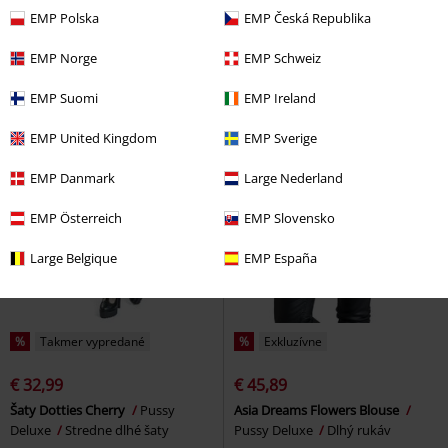
EMP Polska
EMP Česká Republika
EMP Norge
EMP Schweiz
EMP Suomi
EMP Ireland
EMP United Kingdom
EMP Sverige
EMP Danmark
Large Nederland
EMP Österreich
EMP Slovensko
Large Belgique
EMP España
%
Takmer vypredané
%
Exkluzívne
€ 32,99
€ 45,89
Šaty Dotties Cherry
Pussy
Asia Dreams Flowers Blouse
Deluxe
Stredne dlhé šaty
Pussy Deluxe
Dlhý rukáv