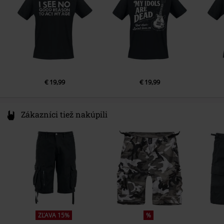
Dĺžka rukávu
Krátky rukáv
Spôsob zapínania
Bez zipsu
Vrecká
bez vreciek
Farba
čierna
€ 19,99
€ 19,99
Zákazníci tiež nakúpili
ZĽAVA 15%
%