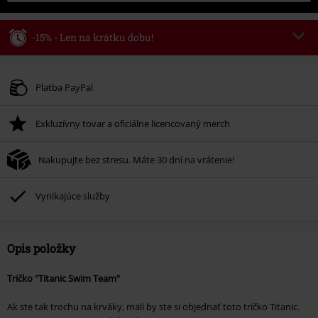
-15% - Len na krátku dobu!
Kód poukazu
AFTERWORK
Kopírovať kód
Platí len pre 8/6/26 od 16:00 do 23:59 hod.
Platba PayPal
Minimálna hodnota objednávky 49,99 €.
Exkluzívny tovar a oficiálne licencovaný merch
Po zadaní kódu v košíku, sa zľava uplatní automaticky.
Nemožno kombinovať s inými akciovými kódmi. Zľava sa nevzťahuje na:
Nakupujte bez stresu. Máte 30 dní na vrátenie!
knihy, médiá, vstupenky, Rammstein, (Till) Lindemann, Böhse Onkelz,
Broilers, Die Ärzte, Die Toten Hosen, Metality, darčekové poukazy a položky,
ktorých kúpou podporíte nadáciu.
Vynikajúce služby
Opis položky
Tričko "Titanic Swim Team"
Ak ste tak trochu na krváky, mali by ste si objednať toto tričko Titanic.