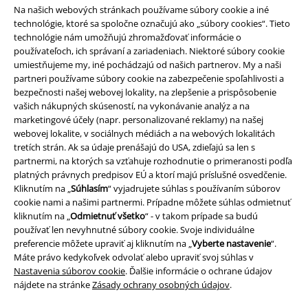
Na našich webových stránkach používame súbory cookie a iné
technológie, ktoré sa spoločne označujú ako „súbory cookies“. Tieto
technológie nám umožňujú zhromažďovať informácie o
používateľoch, ich správaní a zariadeniach. Niektoré súbory cookie
umiestňujeme my, iné pochádzajú od našich partnerov. My a naši
partneri používame súbory cookie na zabezpečenie spoľahlivosti a
bezpečnosti našej webovej lokality, na zlepšenie a prispôsobenie
vašich nákupných skúseností, na vykonávanie analýz a na
marketingové účely (napr. personalizované reklamy) na našej
Právne informácie
webovej lokalite, v sociálnych médiách a na webových lokalitách
tretích strán. Ak sa údaje prenášajú do USA, zdieľajú sa len s
Podmienky
partnermi, na ktorých sa vzťahuje rozhodnutie o primeranosti podľa
platných právnych predpisov EÚ a ktorí majú príslušné osvedčenie.
Imprint
Kliknutím na „
Súhlasím
“ vyjadrujete súhlas s používaním súborov
cookie nami a našimi partnermi. Prípadne môžete súhlas odmietnuť
kliknutím na „
Odmietnuť všetko
“ - v takom prípade sa budú
Ochrana osobných údajov
používať len nevyhnutné súbory cookie. Svoje individuálne
preferencie môžete upraviť aj kliknutím na „
Vyberte nastavenie
“.
Likvidácia odpadu a ochrana životného prostredia
Máte právo kedykoľvek odvolať alebo upraviť svoj súhlas v
Nastavenia súborov cookie
. Ďalšie informácie o ochrane údajov
Vyhlásenie o zhode
nájdete na stránke
Zásady ochrany osobných údajov
.