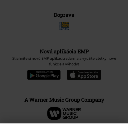
Doprava
Nová aplikácia EMP
Stiahnite si novú EMP aplikáciu zdarma a využite všetky nové
funkcie a výhody!
A Warner Music Group Company