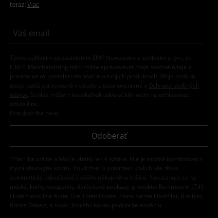
teraz!
Viac
Týmto súhlasím so zasielaním EMP Newslettra a súhlasím s tým, že
E.M.P. Merchandising mbH môže spracovávať moje osobné údaje a
pravidelne mi posielať informácie o svojich produktoch. Moje osobné
údaje budú spracované v súlade s ustanoveniami v
Ochrana osobných
údajov
. Súhlas môžem kedykoľvek odvolať kliknutím na odhlasovací
odkaz/link.
Unsubscribe
here
.
Odoberať
*Platí iba online a kód je platný len 4 týždne. Nie je možné kombinovať s
inými zľavovými kódmi. Po vložení a potvrdení kódu bude zľava
automaticky odpočítaná z vášho nákupného košíka. Nevzťahuje sa na
médiá, knihy, vstupenky, darčekové poukazy, produkty: Rammstein, (Till)
Lindemann, Die Ärzte, Die Toten Hosen, Feine Sahne Fischfilet, Broilers,
Böhse Onkelz, a tovar, ktorého kúpou podporíte nadáciu.