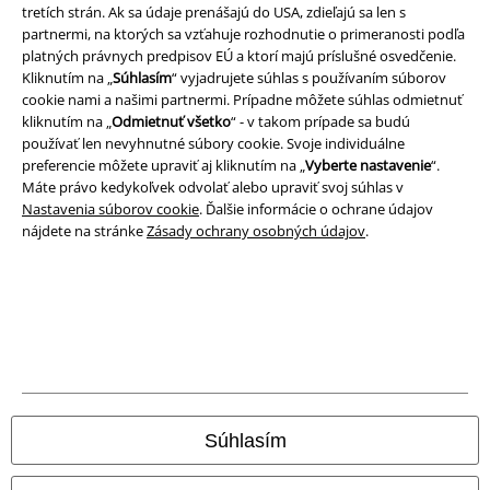
tretích strán. Ak sa údaje prenášajú do USA, zdieľajú sa len s
partnermi, na ktorých sa vzťahuje rozhodnutie o primeranosti podľa
platných právnych predpisov EÚ a ktorí majú príslušné osvedčenie.
A Warner Music Group Company
Kliknutím na „
Súhlasím
“ vyjadrujete súhlas s používaním súborov
cookie nami a našimi partnermi. Prípadne môžete súhlas odmietnuť
kliknutím na „
Odmietnuť všetko
“ - v takom prípade sa budú
používať len nevyhnutné súbory cookie. Svoje individuálne
preferencie môžete upraviť aj kliknutím na „
Vyberte nastavenie
“.
Máte právo kedykoľvek odvolať alebo upraviť svoj súhlas v
Nastavenia súborov cookie
. Ďalšie informácie o ochrane údajov
nájdete na stránke
Zásady ochrany osobných údajov
.
Právne informácie
Podmienky
Súhlasím
Imprint