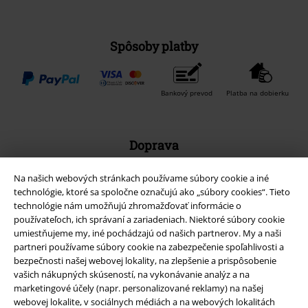
Spôsoby platby
Bankový prevod
Platba na dobierku
Doprava
Na našich webových stránkach používame súbory cookie a iné
technológie, ktoré sa spoločne označujú ako „súbory cookies“. Tieto
technológie nám umožňujú zhromažďovať informácie o
používateľoch, ich správaní a zariadeniach. Niektoré súbory cookie
Nová aplikácia EMP
umiestňujeme my, iné pochádzajú od našich partnerov. My a naši
partneri používame súbory cookie na zabezpečenie spoľahlivosti a
Stiahnite si novú EMP aplikáciu zdarma a využite všetky nové
bezpečnosti našej webovej lokality, na zlepšenie a prispôsobenie
funkcie a výhody!
vašich nákupných skúseností, na vykonávanie analýz a na
marketingové účely (napr. personalizované reklamy) na našej
webovej lokalite, v sociálnych médiách a na webových lokalitách