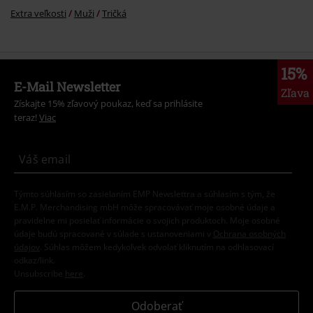
Extra veľkosti
Muži
Tričká
15%
E-Mail Newsletter
Zľava
Získajte 15% zľavový poukaz, keď sa prihlásite
teraz!
Viac
Týmto súhlasím so zasielaním EMP Newslettra a súhlasím s tým, že
E.M.P. Merchandising mbH môže spracovávať moje osobné údaje a
pravidelne mi posielať informácie o svojich produktoch. Moje osobné
údaje budú spracované v súlade s ustanoveniami v
Ochrana osobných
údajov
. Súhlas môžem kedykoľvek odvolať kliknutím na odhlasovací
odkaz/link.
Unsubscribe
here
.
Odoberať