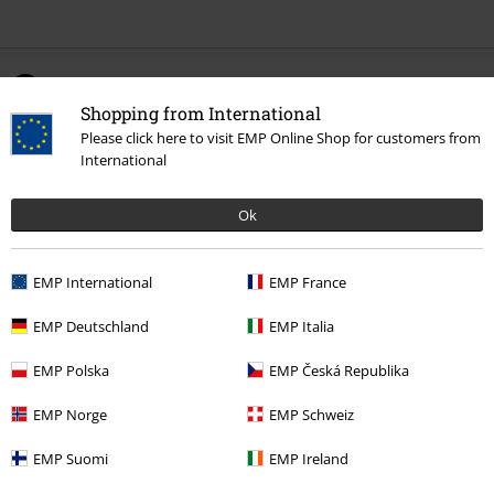
0 Hodnotení
Shopping from International
Please click here to visit EMP Online Shop for customers from
Podeľte sa o váš názor "Since 1977".
International
Napísať hodnotenie
Ok
EMP International
EMP France
EMP Deutschland
EMP Italia
EMP Polska
EMP Česká Republika
EMP Norge
EMP Schweiz
EMP Suomi
EMP Ireland
Naposledy navštívené