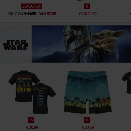
ZĽAVA 15%
%
OMC
Od
€ 44,99
€ 37,99
€ 24,79
Od
Od
%
%
€ 20,99
€ 30,39