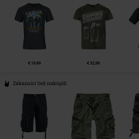
Farba
France
antracitová
www.cottondivision.com
€ 19,99
€ 32,99
Zákazníci tiež nakúpili