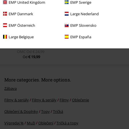
EMP United Kingdom
EMP Sverige
EMP Danmark
Large Nederland
EMP Österreich
EMP Slovensko
Large Belgique
EMP España
OMC
Od
€ 24,99
€ 19,99
Od
More categories. More options.
Zábava
Filmy & seriály
Filmy & seriály
Filmy
Oblečenie
Oblečení & Doplnky
Topy
Tričká
Výpredaj %
Muži
Oblečení
Tričká a topy