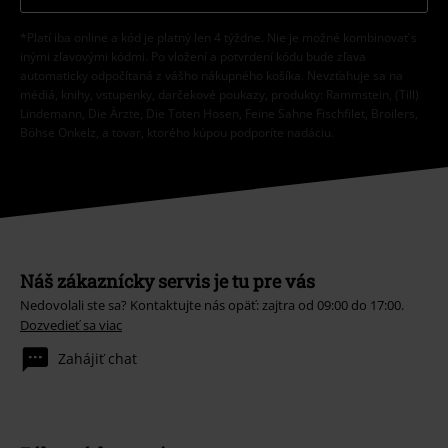
*Platí iba online a kód je platný len 4 týždne. Nie je možné kombinovať s
inými zľavovými kódmi. Po vložení a potvrdení kódu bude zľava
automaticky odpočítaná z vášho nákupného košíka. Nevzťahuje sa na
médiá, knihy, vstupenky, darčekové poukazy, produkty: Rammstein, (Till)
Lindemann, Die Ärzte, Die Toten Hosen, Feine Sahne Fischfilet, Broilers,
Böhse Onkelz, a tovar, ktorého kúpou podporíte nadáciu.
Náš zákaznícky servis je tu pre vás
Nedovolali ste sa? Kontaktujte nás opäť: zajtra od 09:00 do 17:00.
Dozvedieť sa viac
Zahájiť chat