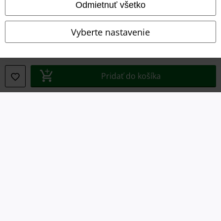
Odmietnuť všetko
Ochrana osobných údajov
Vyberte nastavenie
Likvidácia odpadu a ochrana životného prostredia
Vyhlásenie o zhode
Pridať do košíka
Informácie o prístupnosti
Nastavenia súborov cookie
Odstúpenie od zmluvy
Všetky ceny sú vrátane DPH, bez poštovného a
balného
© 1986-2026 EMP Merchandising
Naše online obchody