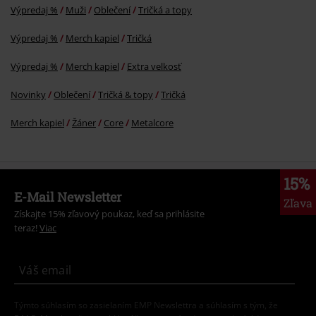
Výpredaj %
Muži
Oblečení
Tričká a topy
Výpredaj %
Merch kapiel
Tričká
Výpredaj %
Merch kapiel
Extra velkosť
Novinky
Oblečení
Tričká & topy
Tričká
Merch kapiel
Žáner
Core
Metalcore
15%
E-Mail Newsletter
Zľava
Získajte 15% zľavový poukaz, keď sa prihlásite
teraz!
Viac
Týmto súhlasím so zasielaním EMP Newslettra a súhlasím s tým, že