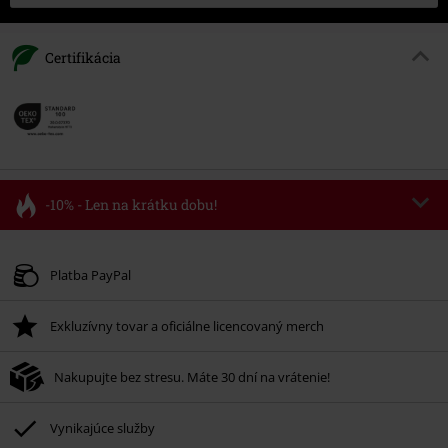
Certifikácia
-10% - Len na krátku dobu!
Kód poukazu
FLASH
Kopírovať kód
Platné do 8/11/26
Platba PayPal
Minimálna hodnota objednávky 49,99 €.
Exkluzívny tovar a oficiálne licencovaný merch
Po zadaní kódu v košíku, sa zľava uplatní automaticky.
Nemožno kombinovať s inými akciovými kódmi. Zľava sa nevzťahuje na:
Nakupujte bez stresu. Máte 30 dní na vrátenie!
knihy, médiá, vstupenky, Rammstein, (Till) Lindemann, Böhse Onkelz,
Broilers, Die Ärzte, Die Toten Hosen, Metality, darčekové poukazy a položky,
ktorých kúpou podporíte nadáciu.
Vynikajúce služby