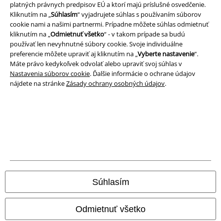
platných právnych predpisov EÚ a ktorí majú príslušné osvedčenie.
Kliknutím na „
Súhlasím
“ vyjadrujete súhlas s používaním súborov
cookie nami a našimi partnermi. Prípadne môžete súhlas odmietnuť
Právne informácie
kliknutím na „
Odmietnuť všetko
“ - v takom prípade sa budú
používať len nevyhnutné súbory cookie. Svoje individuálne
Podmienky
preferencie môžete upraviť aj kliknutím na „
Vyberte nastavenie
“.
Máte právo kedykoľvek odvolať alebo upraviť svoj súhlas v
Imprint
Nastavenia súborov cookie
. Ďalšie informácie o ochrane údajov
nájdete na stránke
Zásady ochrany osobných údajov
.
Ochrana osobných údajov
Likvidácia odpadu a ochrana životného prostredia
Vyhlásenie o zhode
Informácie o prístupnosti
Nastavenia súborov cookie
Súhlasím
Odstúpenie od zmluvy
Odmietnuť všetko