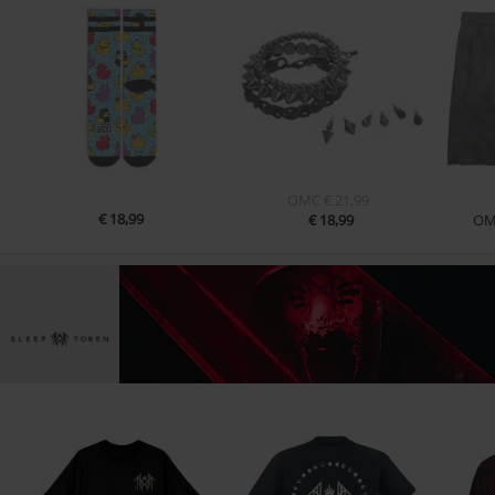
OMC
€ 21,99
€ 18,99
€ 18,99
O