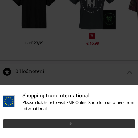
%
€ 23,99
Od
€ 16,99
0 Hodnotení
Podeľte sa o váš názor "Logo".
Shopping from International
Napísať hodnotenie
Please click here to visit EMP Online Shop for customers from
International
Ok