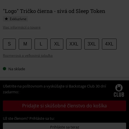
"Logo" Tričko čierna - sivá od Sleep Token
Exkluzívne
Viac informácií o tovare
Vyberte
S
M
L
XL
XXL
3XL
4XL
si
Rozmerová a veľkostná tabuľka
veľkosť
Na sklade
Ušetrite na poštovnom a vyskúšajte si Backstage Club 30 dní
zadarmo:
Pridajte si skúšobné členstvo do košíka
Už ste členom? Prihláste sa tu:
Prihláste sa teraz