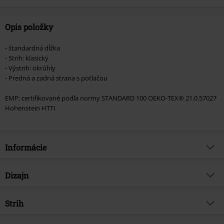
Opis položky
- štandardná dĺžka
- Strih: klasický
- Výstrih: okrúhly
- Predná a zadná strana s potlačou
EMP: certifikované podľa normy STANDARD 100 OEKO-TEX® 21.0.57027
Hohenstein HTTI
Informácie
Tovar č.
583484
Dizajn
Názov
Logo
Typ výrobku
Tričko
hudobný žáner
Strih
Metalcore
Vzor
Bežný
Exkluzívne
Áno