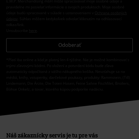
E.M.P. Merchandising mbH môže spracovávať moje osobné údaje a
pravidelne mi posielať informácie o svojich produktoch. Moje osobné
údaje budú spracované v súlade s ustanoveniami v
Ochrana osobných
údajov
. Súhlas môžem kedykoľvek odvolať kliknutím na odhlasovací
odkaz/link.
Unsubscribe
here
.
Odoberať
*Platí iba online a kód je platný len 4 týždne. Nie je možné kombinovať s
inými zľavovými kódmi. Po vložení a potvrdení kódu bude zľava
automaticky odpočítaná z vášho nákupného košíka. Nevzťahuje sa na
médiá, knihy, vstupenky, darčekové poukazy, produkty: Rammstein, (Till)
Lindemann, Die Ärzte, Die Toten Hosen, Feine Sahne Fischfilet, Broilers,
Böhse Onkelz, a tovar, ktorého kúpou podporíte nadáciu.
Náš zákaznícky servis je tu pre vás