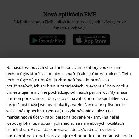
Nová aplikácia EMP
Stiahnite si novú EMP aplikáciu zdarma a využite všetky nové
funkcie a výhody!
A Warner Music Group Company
Na našich webových stránkach používame súbory cookie a iné
technológie, ktoré sa spoločne označujú ako „súbory cookies“. Tieto
technológie nám umožňujú zhromažďovať informácie o
používateľoch, ich správaní a zariadeniach. Niektoré súbory cookie
umiestňujeme my, iné pochádzajú od našich partnerov. My a naši
partneri používame súbory cookie na zabezpečenie spoľahlivosti a
bezpečnosti našej webovej lokality, na zlepšenie a prispôsobenie
vašich nákupných skúseností, na vykonávanie analýz a na
marketingové účely (napr. personalizované reklamy) na našej
webovej lokalite, v sociálnych médiách a na webových lokalitách
tretích strán. Ak sa údaje prenášajú do USA, zdieľajú sa len s
partnermi, na ktorých sa vzťahuje rozhodnutie o primeranosti podľa