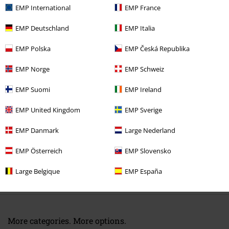
EMP International
EMP France
EMP Deutschland
EMP Italia
EMP Polska
EMP Česká Republika
Naposledy navštívené
EMP Norge
EMP Schweiz
EMP Suomi
EMP Ireland
EMP United Kingdom
EMP Sverige
EMP Danmark
Large Nederland
EMP Österreich
EMP Slovensko
ZĽAVA 15%
Large Belgique
EMP España
OMC
Od
€ 26,99
€ 22,94
Od
More categories. More options.