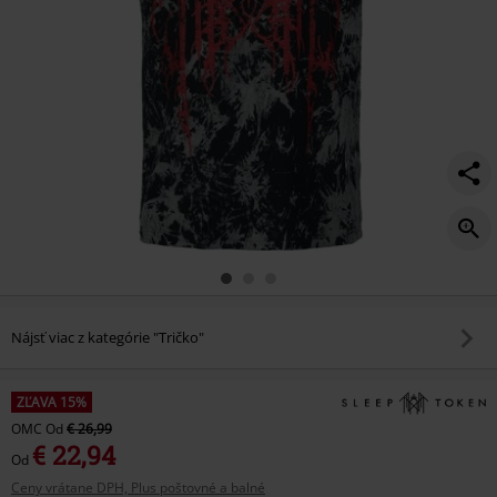
Nájsť viac z kategórie "Tričko"
ZĽAVA 15%
OMC
Od
€ 26,99
€ 22,94
Od
Ceny vrátane DPH, Plus poštovné a balné