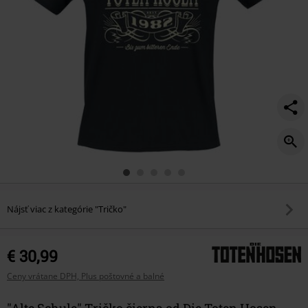
Nájsť viac z kategórie "Tričko"
€ 30,99
Ceny vrátane DPH, Plus poštovné a balné
"Alte Schule" Tričko čierna od Die Toten Hosen