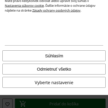
Máte právo kedykoľvek odvolať alebo upraviť svoj súhlas v
Nastavenia súborov cookie
. Ďalšie informácie o ochrane údajov
nájdete na stránke
Zásady ochrany osobných údajov
.
Právne informácie
Podmienky
Súhlasím
Imprint
Odmietnuť všetko
Ochrana osobných údajov
Vyberte nastavenie
Likvidácia odpadu a ochrana životného prostredia
Vyhlásenie o zhode
Pridať do košíka
Informácie o prístupnosti