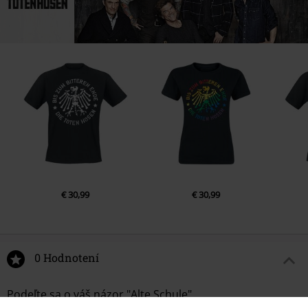
€ 30,99
€ 30,99
0 Hodnotení
Podeľte sa o váš názor "Alte Schule".