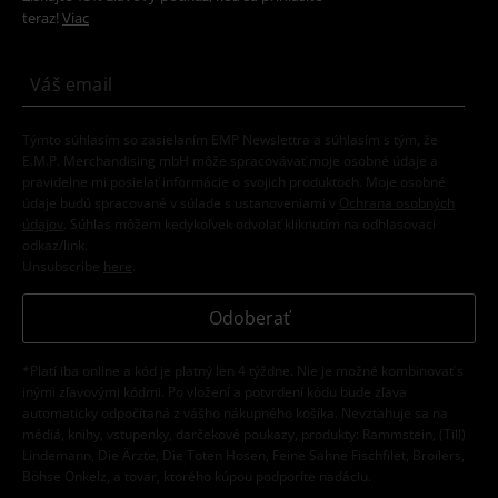
teraz!
Viac
Týmto súhlasím so zasielaním EMP Newslettra a súhlasím s tým, že
E.M.P. Merchandising mbH môže spracovávať moje osobné údaje a
pravidelne mi posielať informácie o svojich produktoch. Moje osobné
údaje budú spracované v súlade s ustanoveniami v
Ochrana osobných
údajov
. Súhlas môžem kedykoľvek odvolať kliknutím na odhlasovací
odkaz/link.
Unsubscribe
here
.
Odoberať
*Platí iba online a kód je platný len 4 týždne. Nie je možné kombinovať s
inými zľavovými kódmi. Po vložení a potvrdení kódu bude zľava
automaticky odpočítaná z vášho nákupného košíka. Nevzťahuje sa na
médiá, knihy, vstupenky, darčekové poukazy, produkty: Rammstein, (Till)
Lindemann, Die Ärzte, Die Toten Hosen, Feine Sahne Fischfilet, Broilers,
Böhse Onkelz, a tovar, ktorého kúpou podporíte nadáciu.