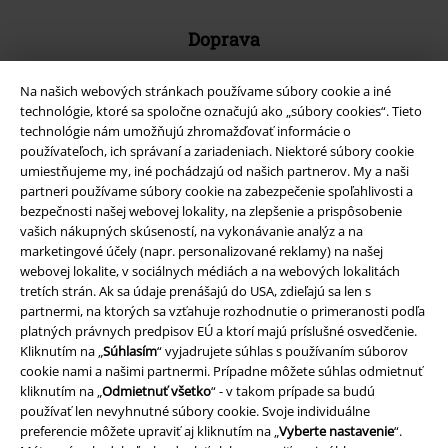
Doprava
Na našich webových stránkach používame súbory cookie a iné
technológie, ktoré sa spoločne označujú ako „súbory cookies“. Tieto
technológie nám umožňujú zhromažďovať informácie o
používateľoch, ich správaní a zariadeniach. Niektoré súbory cookie
Nová aplikácia EMP
umiestňujeme my, iné pochádzajú od našich partnerov. My a naši
Stiahnite si novú EMP aplikáciu zdarma a využite všetky nové
partneri používame súbory cookie na zabezpečenie spoľahlivosti a
funkcie a výhody!
bezpečnosti našej webovej lokality, na zlepšenie a prispôsobenie
vašich nákupných skúseností, na vykonávanie analýz a na
marketingové účely (napr. personalizované reklamy) na našej
webovej lokalite, v sociálnych médiách a na webových lokalitách
tretích strán. Ak sa údaje prenášajú do USA, zdieľajú sa len s
partnermi, na ktorých sa vzťahuje rozhodnutie o primeranosti podľa
platných právnych predpisov EÚ a ktorí majú príslušné osvedčenie.
A Warner Music Group Company
Kliknutím na „
Súhlasím
“ vyjadrujete súhlas s používaním súborov
cookie nami a našimi partnermi. Prípadne môžete súhlas odmietnuť
kliknutím na „
Odmietnuť všetko
“ - v takom prípade sa budú
používať len nevyhnutné súbory cookie. Svoje individuálne
preferencie môžete upraviť aj kliknutím na „
Vyberte nastavenie
“.