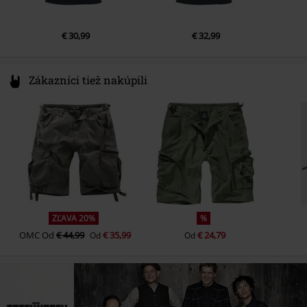
€ 30,99
€ 32,99
Zákazníci tiež nakúpili
ZĽAVA 20%
%
OMC
Od
€ 44,99
€ 35,99
€ 24,79
Od
Od