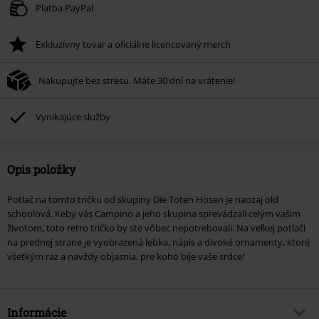
Platba PayPal
Exkluzívny tovar a oficiálne licencovaný merch
Nakupujte bez stresu. Máte 30 dní na vrátenie!
Vynikajúce služby
Opis položky
Potlač na tomto tričku od skupiny Die Toten Hosen je naozaj old
schoolová. Keby vás Campino a jeho skupina sprevádzali celým vašim
životom, toto retro tričko by ste vôbec nepotrebovali. Na veľkej potlači
na prednej strane je vyobrazená lebka, nápis a divoké ornamenty, ktoré
všetkým raz a navždy objasnia, pre koho bije vaše srdce!
Informácie