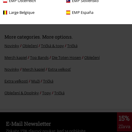
EMP Österreich
EMP Slovensko
Large Belgique
EMP España
€ 30,99
More categories. More options.
Novinky
Oblečení
Tričká & topy
Tričká
Merch kapiel
Top Bands
Die Toten Hosen
Oblečení
Novinky
Merch kapiel
Extra velkosť
Extra veľkosti
Muži
Tričká
Oblečení & Doplnky
Topy
Tričká
15%
E-Mail Newsletter
Zľava
Získajte 15% zľavový poukaz, keď sa prihlásite