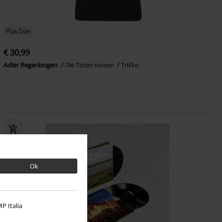
Plus Size
€ 30,99
Adler Regenbogen
Die Toten Hosen
Tričko
Ok
P Italia