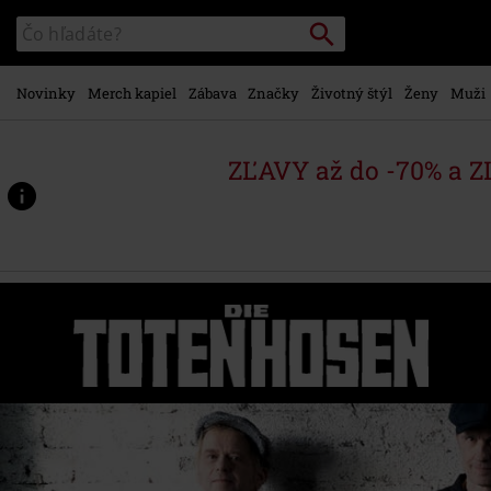
na
Vyhľadávanie
Katalóg
hlavný
vyhľadávania
obsah
Novinky
Merch kapiel
Zábava
Značky
Životný štýl
Ženy
Muži
ZĽAVY až do -70% a 