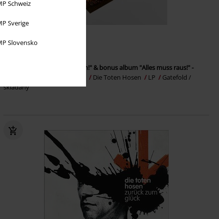
P Schweiz
P Sverige
P Slovensko
€ 50,99
"Trink aus, wir müssen gehen!" & bonus album "Alles muss raus!" -
Standard Triple Vinyl Edition
Die Toten Hosen
LP
Gatefold /
skladaný