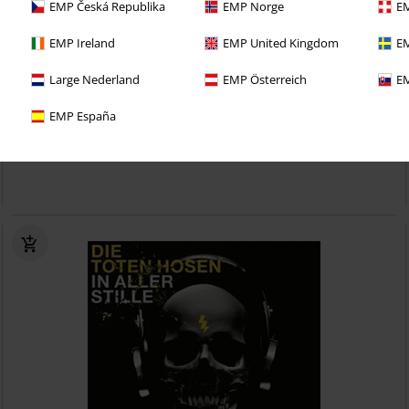
EMP Česká Republika
EMP Norge
EM
EMP Ireland
EMP United Kingdom
EM
Large Nederland
EMP Österreich
EM
€ 26,99
EMP España
"Trink aus, wir müssen gehen!" & bonus album "Alles muss raus!" -
Limited Edition Double CD Digipak
Die Toten Hosen
CD
DIGIPAK