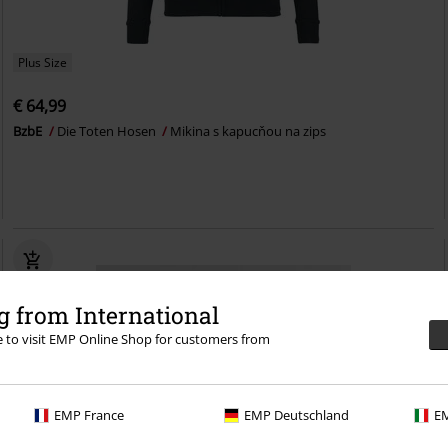
Plus Size
€ 64,99
BzbE
Die Toten Hosen
Mikina s kapucňou na zips
 from International
re to visit EMP Online Shop for customers from
EMP France
EMP Deutschland
EM