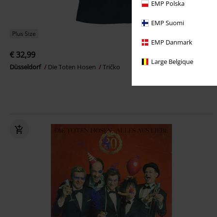
EMP Polska
EMP Suomi
Plus Size
EMP Danmark
€ 32,99
Large Belgique
Düsseldorf
Die Toten Hosen
Tričko