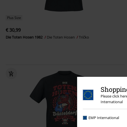
Plus Size
€ 30,99
Die Toten Hosen 1982
Die Toten Hosen
Tričko
Shopping
Please click he
International
EMP International