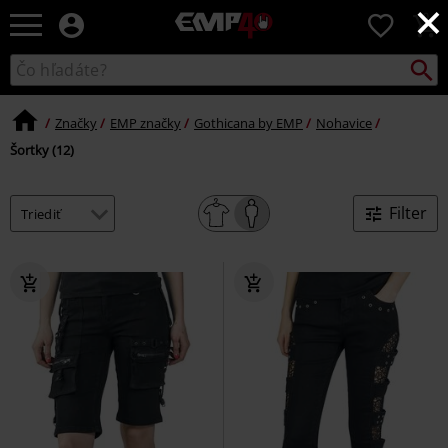
×
EMP
0
-
Hudba,
Vyhľad
Katalóg
TV
vyhľadávania
filmy
&
Značky
EMP značky
Gothicana by EMP
Nohavice
seriály,
Šortky (12)
Merch
pre
hráčov,
Filter
Alternatívna
móda