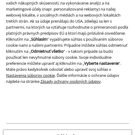
vašich nákupných skúseností, na vykonávanie analýz a na
marketingové účely (napr. personalizované reklamy) na našej
Imprint
webovej lokalite, v sociálnych médiách a na webových lokalitách
tretích strán. Ak sa údaje prenášajú do USA, zdieľajú sa len s
Ochrana osobných údajov
partnermi, na ktorých sa vzťahuje rozhodnutie o primeranosti podľa
platných právnych predpisov EÚ a ktorí majú príslušné osvedčenie.
Likvidácia odpadu a ochrana životného prostredia
Kliknutím na „
Súhlasím
“ vyjadrujete súhlas s používaním súborov
cookie nami a našimi partnermi. Prípadne môžete súhlas odmietnuť
Vyhlásenie o zhode
kliknutím na „
Odmietnuť všetko
“ - v takom prípade sa budú
používať len nevyhnutné súbory cookie. Svoje individuálne
preferencie môžete upraviť aj kliknutím na „
Vyberte nastavenie
“.
Informácie o prístupnosti
Máte právo kedykoľvek odvolať alebo upraviť svoj súhlas v
Nastavenia súborov cookie
. Ďalšie informácie o ochrane údajov
Nastavenia súborov cookie
nájdete na stránke
Zásady ochrany osobných údajov
.
Odstúpenie od zmluvy
Všetky ceny sú vrátane DPH, bez poštovného a
balného
© 1986-2026 EMP Merchandising