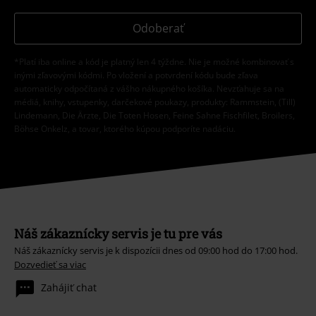
Odoberať
*Platí iba online a kód je platný len 4 týždne. Nie je možné kombinovať s
inými zľavovými kódmi. Po vložení a potvrdení kódu bude zľava
automaticky odpočítaná z vášho nákupného košíka. Nevzťahuje sa na
médiá, knihy, vstupenky, darčekové poukazy, produkty: Rammstein, (Till)
Lindemann, Die Ärzte, Die Toten Hosen, Feine Sahne Fischfilet, Broilers,
Böhse Onkelz, a tovar, ktorého kúpou podporíte nadáciu.
Náš zákaznícky servis je tu pre vás
Náš zákaznícky servis je k dispozícii dnes od 09:00 hod do 17:00 hod.
Dozvedieť sa viac
Zahájiť chat