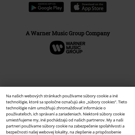
A Warner Music Group Company
Na našich webových stránkach používame súbory cookie a iné
technológie, ktoré sa spoločne označujú ako „súbory cookies“. Tieto
technológie nám umožňujú zhromažďovať informácie o
používateľoch, ich správaní a zariadeniach. Niektoré súbory cookie
Právne informácie
umiestňujeme my, iné pochádzajú od našich partnerov. My a naši
partneri používame súbory cookie na zabezpečenie spoľahlivosti a
Podmienky
bezpečnosti našej webovej lokality, na zlepšenie a prispôsobenie