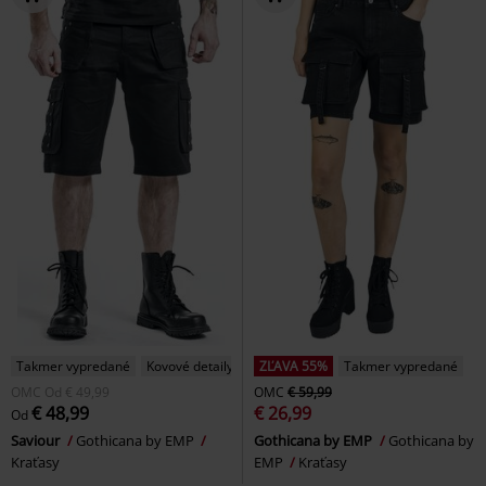
Takmer vypredané
Kovové detaily
ZĽAVA 55%
Takmer vypredané
OMC
Od
€ 49,99
OMC
€ 59,99
€ 48,99
€ 26,99
Od
Saviour
Gothicana by EMP
Gothicana by EMP
Gothicana by
Kraťasy
EMP
Kraťasy