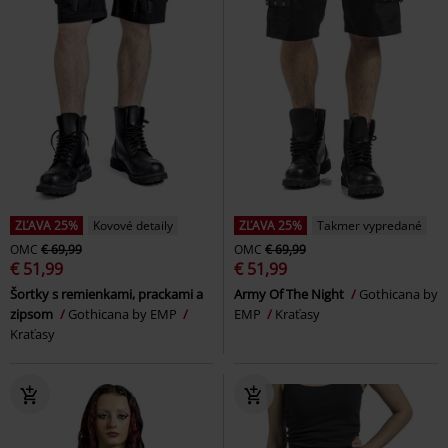
ZĽAVA 25%
Kovové detaily
ZĽAVA 25%
Takmer vypredané
OMC
€ 69,99
OMC
€ 69,99
€ 51,99
€ 51,99
Šortky s remienkami, prackami a
Army Of The Night
Gothicana by
zipsom
Gothicana by EMP
EMP
Kraťasy
Kraťasy