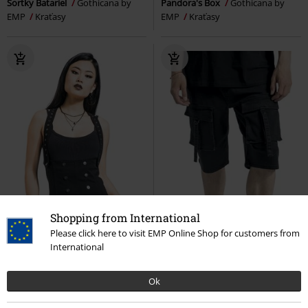
Šortky Batariel
Gothicana by
Pandora's Box
Gothicana by
EMP
Kraťasy
EMP
Kraťasy
Shopping from International
Please click here to visit EMP Online Shop for customers from
International
Ok
Takmer vypredané
Odnímateľné časti
ZĽAVA 45%
Takmer vypredané