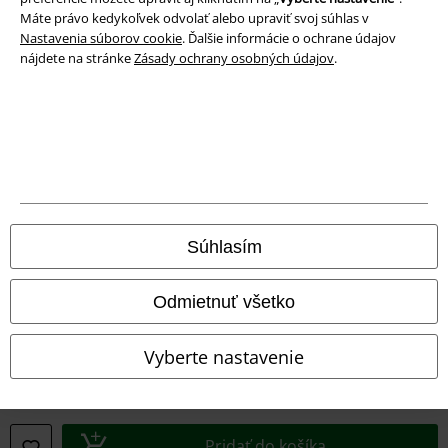
Máte právo kedykoľvek odvolať alebo upraviť svoj súhlas v
Nastavenia súborov cookie
. Ďalšie informácie o ochrane údajov
nájdete na stránke
Zásady ochrany osobných údajov
.
Právne informácie
Podmienky
Imprint
Ochrana osobných údajov
Súhlasím
Likvidácia odpadu a ochrana životného prostredia
Odmietnuť všetko
Vyhlásenie o zhode
Vyberte nastavenie
Informácie o prístupnosti
Nastavenia súborov cookie
Pridať do košíka