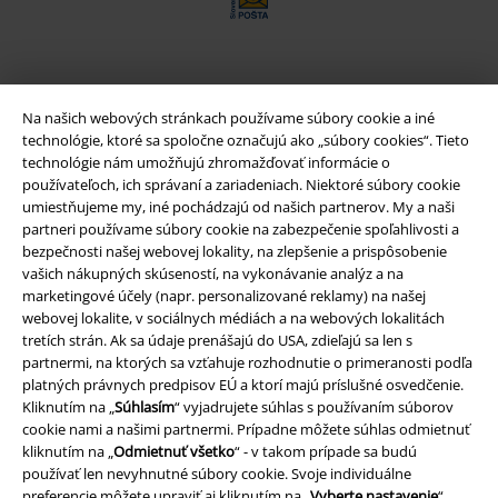
Nová aplikácia EMP
Na našich webových stránkach používame súbory cookie a iné
Stiahnite si novú EMP aplikáciu zdarma a využite všetky nové
technológie, ktoré sa spoločne označujú ako „súbory cookies“. Tieto
funkcie a výhody!
technológie nám umožňujú zhromažďovať informácie o
používateľoch, ich správaní a zariadeniach. Niektoré súbory cookie
umiestňujeme my, iné pochádzajú od našich partnerov. My a naši
partneri používame súbory cookie na zabezpečenie spoľahlivosti a
bezpečnosti našej webovej lokality, na zlepšenie a prispôsobenie
vašich nákupných skúseností, na vykonávanie analýz a na
A Warner Music Group Company
marketingové účely (napr. personalizované reklamy) na našej
webovej lokalite, v sociálnych médiách a na webových lokalitách
tretích strán. Ak sa údaje prenášajú do USA, zdieľajú sa len s
partnermi, na ktorých sa vzťahuje rozhodnutie o primeranosti podľa
platných právnych predpisov EÚ a ktorí majú príslušné osvedčenie.
Kliknutím na „
Súhlasím
“ vyjadrujete súhlas s používaním súborov
cookie nami a našimi partnermi. Prípadne môžete súhlas odmietnuť
kliknutím na „
Odmietnuť všetko
“ - v takom prípade sa budú
používať len nevyhnutné súbory cookie. Svoje individuálne
preferencie môžete upraviť aj kliknutím na „
Vyberte nastavenie
“.