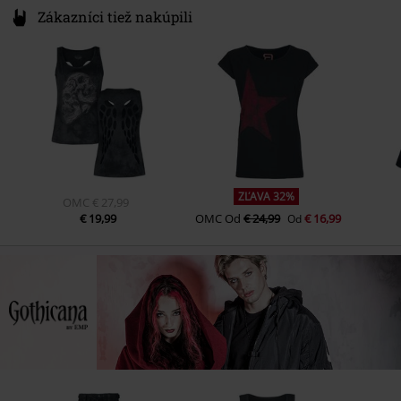
Zákazníci tiež nakúpili
ZĽAVA 32%
OMC
€ 27,99
€ 19,99
OMC
Od
€ 24,99
€ 16,99
Od