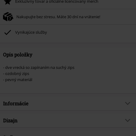
Exkluzívny tovar a oficiálne licencovaný merch
Nakupujte bez stresu. Máte 30 dní na vrátenie!
Vynikajúce služby
Opis položky
- dve vrecká so zapínaním na suchý zips
- ozdobný zips
- pevný materiál
Informácie
Tovar č.
382861
Dizajn
Názov
Šortky Strap
Typ výrobku
Kraťasy