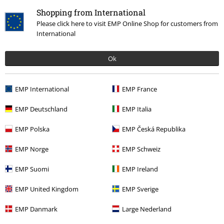
Shopping from International
Please click here to visit EMP Online Shop for customers from
International
Ok
Naposledy navštívené
EMP International
EMP France
EMP Deutschland
EMP Italia
EMP Polska
EMP Česká Republika
EMP Norge
EMP Schweiz
EMP Suomi
EMP Ireland
ZĽAVA 25%
EMP United Kingdom
EMP Sverige
OMC
€ 69,99
€ 51,99
EMP Danmark
Large Nederland