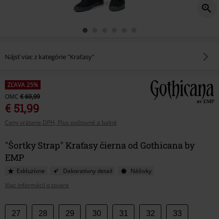
Nájsť viac z kategórie "Kraťasy"
ZĽAVA 25%
OMC
€ 69,99
€ 51,99
Ceny vrátane DPH, Plus poštovné a balné
"Šortky Strap" Kraťasy čierna od Gothicana by
EMP
Exkluzívne
Dekoratívny detail
Nášivky
Viac informácií o tovare
Vyberte
27
28
29
30
31
32
33