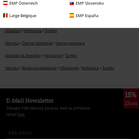
EMP Österreich
EMP Slovensko
More categories. More options.
Large Belgique
EMP España
Témata
Gotika
Gotika Ženy
Oblečení
Nohavice
Šortky
Témata
Čierne oblečenie
čierne nohavice
Oblečení & Doplnky
Nohavice
Šortky
Témata
Rockové oblečenie
Oblečenie
Nohavice
Šortky
15%
E-Mail Newsletter
Zľava
Získajte 15% zľavový poukaz, keď sa prihlásite
teraz!
Viac