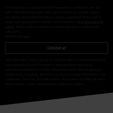
Týmto súhlasím so zasielaním EMP Newslettra a súhlasím s tým, že
E.M.P. Merchandising mbH môže spracovávať moje osobné údaje a
pravidelne mi posielať informácie o svojich produktoch. Moje osobné
údaje budú spracované v súlade s ustanoveniami v
Ochrana osobných
údajov
. Súhlas môžem kedykoľvek odvolať kliknutím na odhlasovací
odkaz/link.
Unsubscribe
here
.
Odoberať
*Platí iba online a kód je platný len 4 týždne. Nie je možné kombinovať s
inými zľavovými kódmi. Po vložení a potvrdení kódu bude zľava
automaticky odpočítaná z vášho nákupného košíka. Nevzťahuje sa na
médiá, knihy, vstupenky, darčekové poukazy, produkty: Rammstein, (Till)
Lindemann, Die Ärzte, Die Toten Hosen, Feine Sahne Fischfilet, Broilers,
Böhse Onkelz, a tovar, ktorého kúpou podporíte nadáciu.