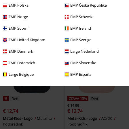
€ 14,99
€ 32,99
EMP Polska
EMP Česká Republika
Metal-Kids - Logo
AC/DC
Metal-Kids - Knucklehead
Five
Podbradník
Finger Death Punch
Mikiny pre
EMP Norge
EMP Schweiz
deti
EMP Suomi
EMP Ireland
EMP United Kingdom
EMP Sverige
EMP Danmark
Large Nederland
EMP Österreich
EMP Slovensko
Large Belgique
EMP España
%
Deti
ZĽAVA 15%
Deti
€ 14,99
€ 12,74
€ 12,74
Metal-Kids - Logo
Metallica
Metal-Kids - Logo
AC/DC
Podbradník
Podbradník