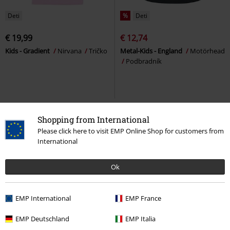
Deti
%
Deti
€ 19,99
€ 12,74
Kids - Gradient
Nirvana
Tričko
Metal-Kids - England
Motörhead
Podbradník
Shopping from International
Please click here to visit EMP Online Shop for customers from
International
Ok
EMP International
EMP France
Deti
%
Deti
EMP Deutschland
EMP Italia