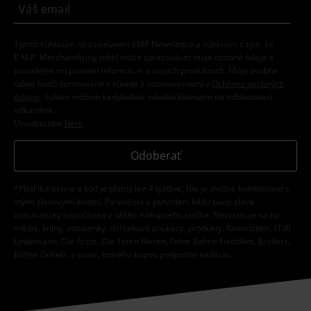
Týmto súhlasím so zasielaním EMP Newslettra a súhlasím s tým, že
E.M.P. Merchandising mbH môže spracovávať moje osobné údaje a
pravidelne mi posielať informácie o svojich produktoch. Moje osobné
údaje budú spracované v súlade s ustanoveniami v
Ochrana osobných
údajov
. Súhlas môžem kedykoľvek odvolať kliknutím na odhlasovací
odkaz/link.
Unsubscribe
here
.
Odoberať
*Platí iba online a kód je platný len 4 týždne. Nie je možné kombinovať s
inými zľavovými kódmi. Po vložení a potvrdení kódu bude zľava
automaticky odpočítaná z vášho nákupného košíka. Nevzťahuje sa na
médiá, knihy, vstupenky, darčekové poukazy, produkty: Rammstein, (Till)
Lindemann, Die Ärzte, Die Toten Hosen, Feine Sahne Fischfilet, Broilers,
Böhse Onkelz, a tovar, ktorého kúpou podporíte nadáciu.