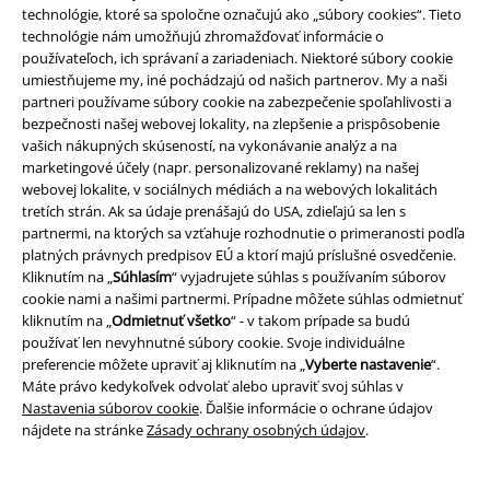
technológie, ktoré sa spoločne označujú ako „súbory cookies“. Tieto
technológie nám umožňujú zhromažďovať informácie o
používateľoch, ich správaní a zariadeniach. Niektoré súbory cookie
Staňte sa súčasťou komunity!
umiestňujeme my, iné pochádzajú od našich partnerov. My a naši
partneri používame súbory cookie na zabezpečenie spoľahlivosti a
bezpečnosti našej webovej lokality, na zlepšenie a prispôsobenie
vašich nákupných skúseností, na vykonávanie analýz a na
marketingové účely (napr. personalizované reklamy) na našej
webovej lokalite, v sociálnych médiách a na webových lokalitách
tretích strán. Ak sa údaje prenášajú do USA, zdieľajú sa len s
partnermi, na ktorých sa vzťahuje rozhodnutie o primeranosti podľa
platných právnych predpisov EÚ a ktorí majú príslušné osvedčenie.
Kliknutím na „
Súhlasím
“ vyjadrujete súhlas s používaním súborov
cookie nami a našimi partnermi. Prípadne môžete súhlas odmietnuť
Spôsoby platby
kliknutím na „
Odmietnuť všetko
“ - v takom prípade sa budú
používať len nevyhnutné súbory cookie. Svoje individuálne
preferencie môžete upraviť aj kliknutím na „
Vyberte nastavenie
“.
Bankový prevod
Platba na dobierku
Máte právo kedykoľvek odvolať alebo upraviť svoj súhlas v
Nastavenia súborov cookie
. Ďalšie informácie o ochrane údajov
nájdete na stránke
Zásady ochrany osobných údajov
.
Doprava