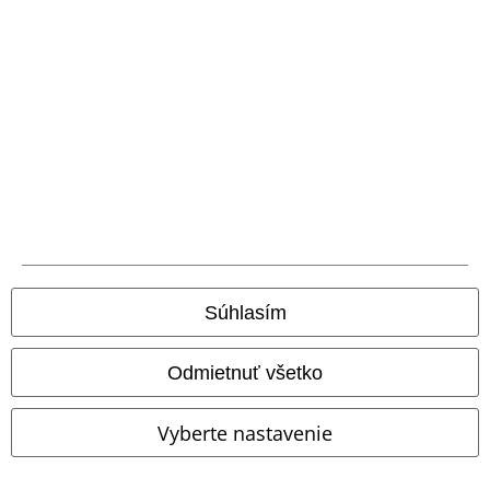
Nová aplikácia EMP
Stiahnite si novú EMP aplikáciu zdarma a využite všetky nové
funkcie a výhody!
A Warner Music Group Company
Súhlasím
Odmietnuť všetko
Vyberte nastavenie