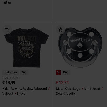
Tričko
Exkluzívne
Deti
%
Deti
OMC
€ 22,99
€ 19,99
€ 12,74
Kids - Rewind, Replay, Rebound
Metal Kids - Logo
Motörhead
Volbeat
Tričko
Dětský dudlík