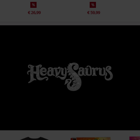
%
%
€ 26,99
€ 59,99