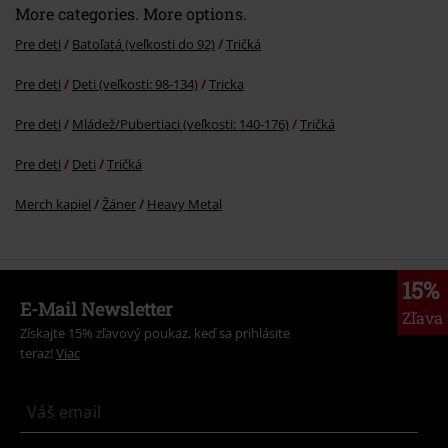
More categories. More options.
Pre deti
Batoľatá (veľkosti do 92)
Tričká
Pre deti
Deti (veľkosti: 98-134)
Tricka
Pre deti
Mládež/Pubertiaci (veľkosti: 140-176)
Tričká
Pre deti
Deti
Tričká
Merch kapiel
Žáner
Heavy Metal
15%
E-Mail Newsletter
Zľava
Získajte 15% zľavový poukaz, keď sa prihlásite
teraz!
Viac