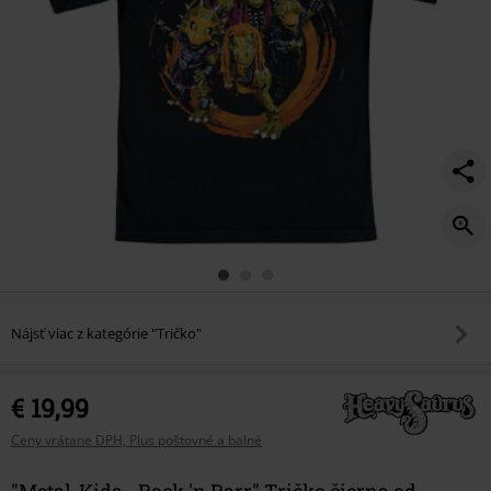
Nájsť viac z kategórie "Tričko"
€ 19,99
Ceny vrátane DPH, Plus poštovné a balné
"Metal-Kids - Rock 'n Rarr" Tričko čierna od