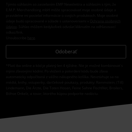
Týmto súhlasím so zasielaním EMP Newslettra a súhlasím s tým, že
E.M.P. Merchandising mbH môže spracovávať moje osobné údaje a
pravidelne mi posielať informácie o svojich produktoch. Moje osobné
údaje budú spracované v súlade s ustanoveniami v
Ochrana osobných
údajov
. Súhlas môžem kedykoľvek odvolať kliknutím na odhlasovací
odkaz/link.
Unsubscribe
here
.
Odoberať
*Platí iba online a kód je platný len 4 týždne. Nie je možné kombinovať s
inými zľavovými kódmi. Po vložení a potvrdení kódu bude zľava
automaticky odpočítaná z vášho nákupného košíka. Nevzťahuje sa na
médiá, knihy, vstupenky, darčekové poukazy, produkty: Rammstein, (Till)
Lindemann, Die Ärzte, Die Toten Hosen, Feine Sahne Fischfilet, Broilers,
Böhse Onkelz, a tovar, ktorého kúpou podporíte nadáciu.