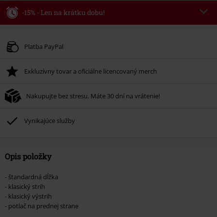
-15% - Len na krátku dobu!
Kód poukazu
WEEKEND
Kopírovať kód
Platné do 8/9/26
Platba PayPal
Minimálna hodnota objednávky 49,99 €.
Exkluzívny tovar a oficiálne licencovaný merch
Po zadaní kódu v košíku, sa zľava uplatní automaticky.
Nemožno kombinovať s inými akciovými kódmi. Zľava sa nevzťahuje na:
Nakupujte bez stresu. Máte 30 dní na vrátenie!
knihy, médiá, vstupenky, Rammstein, (Till) Lindemann, Böhse Onkelz,
Broilers, Die Ärzte, Die Toten Hosen, Metality, darčekové poukazy a položky,
ktorých kúpou podporíte nadáciu.
Vynikajúce služby
Opis položky
- štandardná dĺžka
- klasický strih
- klasický výstrih
- potlač na prednej strane