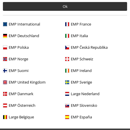
Ok
EMP International
EMP France
EMP Deutschland
EMP Italia
Naposledy navštívené
EMP Polska
EMP Česká Republika
EMP Norge
EMP Schweiz
EMP Suomi
EMP Ireland
EMP United Kingdom
EMP Sverige
EMP Danmark
Large Nederland
EMP Österreich
EMP Slovensko
€ 19,99
Large Belgique
EMP España