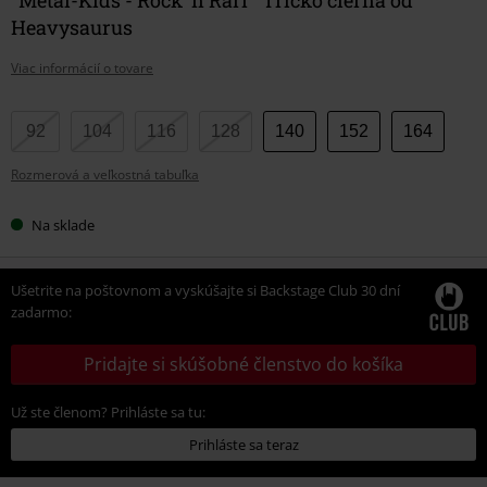
Heavysaurus
Viac informácií o tovare
Vyberte
92
104
116
128
140
152
164
si
Rozmerová a veľkostná tabuľka
veľkosť
Na sklade
Ušetrite na poštovnom a vyskúšajte si Backstage Club 30 dní
zadarmo:
Pridajte si skúšobné členstvo do košíka
Už ste členom? Prihláste sa tu:
Prihláste sa teraz