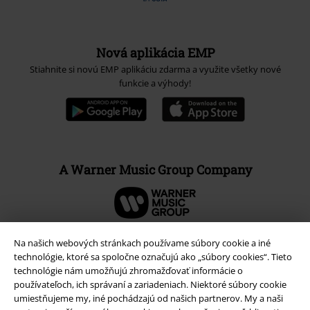
Nová aplikácia EMP
Stiahnite si novú EMP aplikáciu zdarma a využite všetky nové
funkcie a výhody!
A Warner Music Group Company
Na našich webových stránkach používame súbory cookie a iné
technológie, ktoré sa spoločne označujú ako „súbory cookies“. Tieto
technológie nám umožňujú zhromažďovať informácie o
používateľoch, ich správaní a zariadeniach. Niektoré súbory cookie
umiestňujeme my, iné pochádzajú od našich partnerov. My a naši