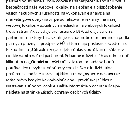
partneri používame súbory cookie na zabezpečenie spoľahlivosti a
bezpečnosti našej webovej lokality, na zlepšenie a prispôsobenie
vašich nákupných skúseností, na vykonávanie analýz a na
marketingové účely (napr. personalizované reklamy) na našej
webovej lokalite, v sociálnych médiách a na webových lokalitách
Právne informácie
tretích strán. Ak sa údaje prenášajú do USA, zdieľajú sa len s
Podmienky
partnermi, na ktorých sa vzťahuje rozhodnutie o primeranosti podľa
platných právnych predpisov EÚ a ktorí majú príslušné osvedčenie.
Kliknutím na „
Súhlasím
“ vyjadrujete súhlas s používaním súborov
Imprint
cookie nami a našimi partnermi. Prípadne môžete súhlas odmietnuť
kliknutím na „
Odmietnuť všetko
“ - v takom prípade sa budú
Ochrana osobných údajov
používať len nevyhnutné súbory cookie. Svoje individuálne
preferencie môžete upraviť aj kliknutím na „
Vyberte nastavenie
“.
Likvidácia odpadu a ochrana životného prostredia
Máte právo kedykoľvek odvolať alebo upraviť svoj súhlas v
Nastavenia súborov cookie
. Ďalšie informácie o ochrane údajov
Vyhlásenie o zhode
nájdete na stránke
Zásady ochrany osobných údajov
.
Informácie o prístupnosti
Nastavenia súborov cookie
Odstúpenie od zmluvy