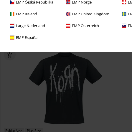
EMP Česká Republika
EMP Norge
EM
€ 39,19
Od
EMP Ireland
EMP United Kingdom
EM
Amon Amarth
Amon Amarth
Kraťasy
Large Nederland
EMP Österreich
EM
EMP España
Exkluzívne
Plus Size