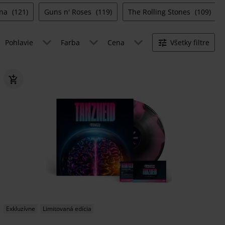
ana
(121)
Guns n' Roses
(119)
The Rolling Stones
(109)
Pohlavie
Farba
Cena
Všetky filtre
Exkluzívne
Limitovaná edícia