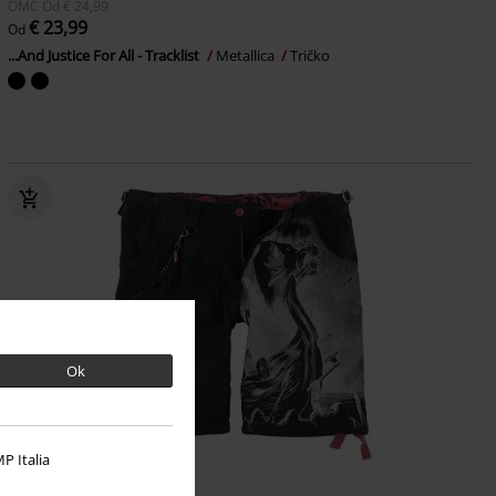
OMC
Od
€ 24,99
€ 23,99
Od
...And Justice For All - Tracklist
Metallica
Tričko
Ok
P Italia
ZĽAVA 47%
Exkluzívne