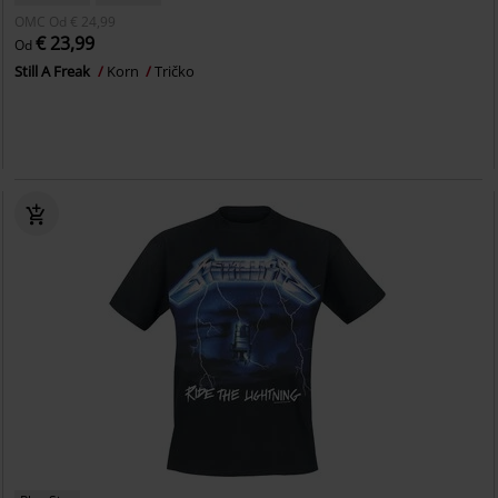
OMC
Od
€ 24,99
€ 23,99
Od
Still A Freak
Korn
Tričko