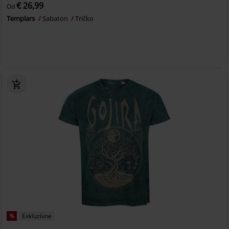
€ 26,99
Od
Templars
Sabaton
Tričko
%
Exkluzívne