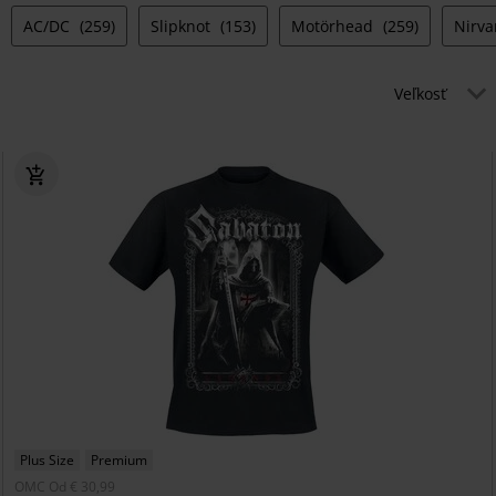
AC/DC
(259)
Slipknot
(153)
Motörhead
(259)
Nirv
Veľkosť
Plus Size
Premium
OMC
Od
€ 30,99