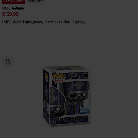
ZĽAVA 25%
Plus Size
OMC
€ 79,99
€ 59,99
IMFC West Ham Jersey
Iron Maiden
Jersey