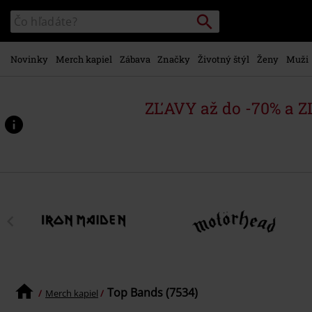
na
Vyhľadávanie
Katalóg
hlavný
vyhľadávania
obsah
Novinky
Merch kapiel
Zábava
Značky
Životný štýl
Ženy
Muži
ZĽAVY až do -70% a 
Top Bands (7534)
Merch kapiel