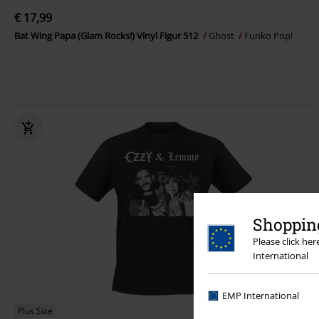
€ 17,99
Bat Wing Papa (Glam Rocks!) Vinyl Figur 512
Ghost
Funko Pop!
Shopping
Please click he
International
EMP International
Plus Size