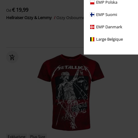
EMP Polska
€ 19,99
Od
EMP Suomi
Hellraiser Ozzy & Lemmy
Ozzy Osbourne
Tričko
EMP Danmark
Large Belgique
Exkluzívne
Plus Size