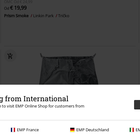
OMC
Od
€ 24,99
€ 19,99
Od
Prism Smoke
Linkin Park
Tričko
 from International
re to visit EMP Online Shop for customers from
EMP France
EMP Deutschland
EM
%
Exkluzívne