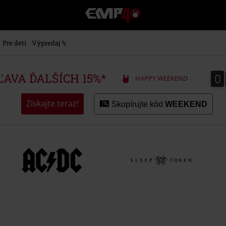
EMP
-
Hudba,
TV
Pre deti
Výpredaj %
filmy
&
seriály,
0
0
ZĽAVA ĎALŠÍCH 15%*
HAPPY WEEKEND
Merch
pre
hráčov,
Získajte teraz!
Skopírujte kód
WEEKEND
Alternatívna
móda