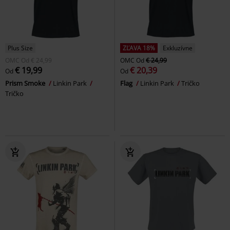
Plus Size
ZĽAVA 18%
Exkluzívne
OMC
Od
€ 24,99
OMC
Od
€ 24,99
€ 19,99
€ 20,39
Od
Od
Prism Smoke
Linkin Park
Flag
Linkin Park
Tričko
Tričko