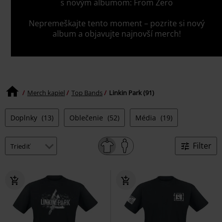
s novým albumom: From Zero
Nepremeškajte tento moment – ​​pozrite si nový
album a objavujte najnovší merch!
Merch kapiel
Top Bands
Linkin Park (91)
Doplnky
(13)
Oblečenie
(52)
Média
(19)
Filter