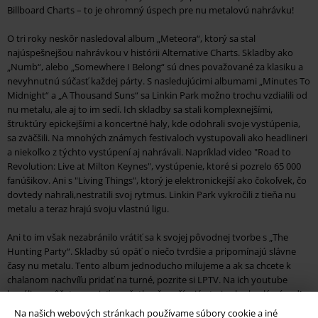
Billboard Charts – to je ohromný úspech pre nu metalovú nahrávku!
O tri roky neskôr nasledoval album „Meteora“, ktorý sa stal
najúspešnejšou nahrávkou v histórii Alternative Charts. Skladby ako
„Numb“, alebo „Somewhere I Belong“ sú dnes považované za klasiku a
nevyhnutnú súčasť každej párty. S nasledujúcimi albumami „Minutes To
Midnight“ a „A Thousand Suns“ sa Linkin Park možno trochu vzdialili od
nu metalu, ale aj to im sedí. Ich skladby sa stali komplexnejšími,
štruktúry epickejšími a koncertné haly, kde odohrali svoje vystúpenia,
sa zväčšili. Na mnohých známych festivaloch vystupovali ako headlineri
a niekoľko z týchto vystúpení aj nahrávali. Napríklad video "Road to
Revolution: Live at Milton Keynes", vystúpenie, ktoré si pozrelo 65 000
fanúšikov. Ani s "Living Things", ktorý je elektronickejší ako čokoľvek, čo
dovtedy nahrali,nestratili svoj rytmus. Linkin Park vykročili z tieňa nu
metalu a teraz hrajú svoju vlastnú ligu.
Ani to im však nezabránilo vrátiť sa k svojej pôvodnej tvorbe s „The
Hunting Party“. Skladby sú opäť o niečo tvrdšie a pripomínajú slávne
časy nu metalu. Tento album jednoducho milujeme a ak sa chcete k
chalanom nachvíľu pridať na turné, pozrite si LPTV. Na ich youtube
kanáli sa môžete pozrieť na všetko, čo zažívajú - to je ale skvelý nápad!
Na našich webových stránkach používame súbory cookie a iné