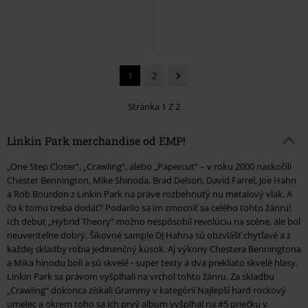
1
2
Stránka 1 Z 2
Linkin Park merchandise od EMP!
„One Step Closer“, „Crawling“, alebo „Papercut“ – v roku 2000 naskočili
Chester Bennington, Mike Shinoda, Brad Delson, David Farrel, Joe Hahn
a Rob Bourdon z Linkin Park na práve rozbehnutý nu metalový vlak. A
čo k tomu treba dodať? Podarilo sa im zmocniť sa celého tohto žánru!
Ich debut „Hybrid Theory“ možno nespôsobil revolúciu na scéne, ale bol
neuveriteľne dobrý. Šikovné sample DJ Hahna sú obzvlášť chytľavé a z
každej skladby robia jedinenčný kúsok. Aj výkony Chestera Benningtona
a Mika hinodu boli a sú skvelé - super texty a dva prekliato skvelé hlasy.
Linkin Park sa právom vyšplhali na vrchol tohto žánru. Za skladbu
„Crawling“ dokonca získali Grammy v kategórii Najlepší hard rockový
umelec a okrem toho sa ich prvý album vyšplhal na #5 priečku v