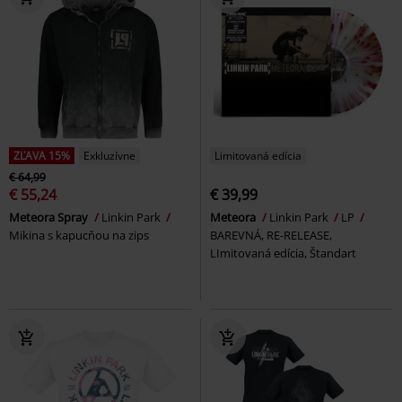
ZĽAVA 15%
Exkluzívne
Limitovaná edícia
€ 64,99
€ 55,24
€ 39,99
Meteora Spray
Linkin Park
Meteora
Linkin Park
LP
Mikina s kapucňou na zips
BAREVNÁ, RE-RELEASE,
LImitovaná edícia, Štandart