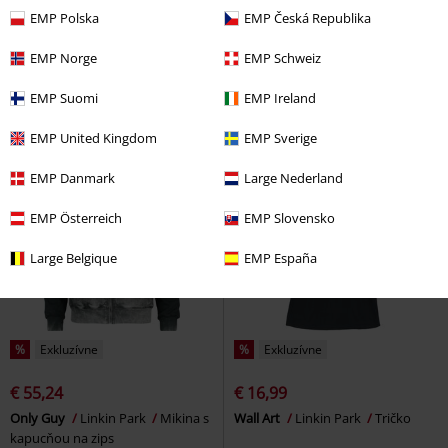
€ 30,99
€ 10,99
EMP Polska
EMP Česká Republika
Logo - Baseball Cap
Linkin Park
Logo
Linkin Park
Tenisové
EMP Norge
EMP Schweiz
Šiltovka
ponožky
EMP Suomi
EMP Ireland
EMP United Kingdom
EMP Sverige
EMP Danmark
Large Nederland
EMP Österreich
EMP Slovensko
Large Belgique
EMP España
%
Exkluzívne
%
Exkluzívne
€ 55,24
€ 16,99
Only Guy
Linkin Park
Mikina s
Wall Art
Linkin Park
Tričko
kapucňou na zips