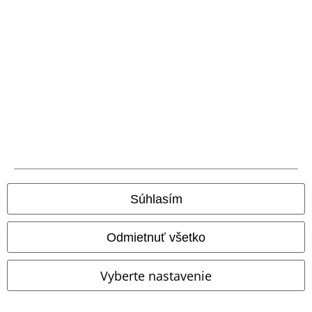
Pripravte sa na “From Zero“ - novú kapitolu v dedičstve jednej z
komerčne najúspešnejších kapiel všetkých čias.
Objavte aj tovar od iných umelcov, ktorý by sa vám mohol páčiť:
Imagine Dragons Merch
Bring Me the Horizon
Billie Eilish
15%
E-Mail Newsletter
Zľava
Získajte 15% zľavový poukaz, keď sa prihlásite
teraz!
Viac
Súhlasím
Odmietnuť všetko
Týmto súhlasím so zasielaním EMP Newslettra a súhlasím s tým, že
Vyberte nastavenie
E.M.P. Merchandising mbH môže spracovávať moje osobné údaje a
pravidelne mi posielať informácie o svojich produktoch. Moje osobné
údaje budú spracované v súlade s ustanoveniami v
Ochrana osobných