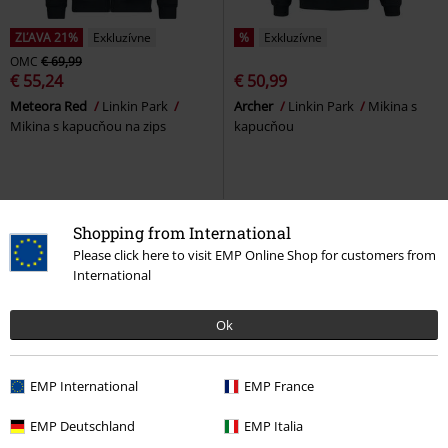
ZĽAVA 21%
Exkluzívne
%
Exkluzívne
OMC
€ 69,99
€ 55,24
€ 50,99
Meteora Red
Linkin Park
Archer
Linkin Park
Mikina s
Mikina s kapucňou na zips
kapucňou
Shopping from International
Please click here to visit EMP Online Shop for customers from
International
Ok
EMP International
EMP France
Exkluzívne
Exkluzívne
2-dielna sada
EMP Deutschland
EMP Italia