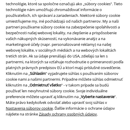
Taká inovatívna skupina si zaslúži aj originálny merchandise. Preto vám
technológie, ktoré sa spoločne označujú ako „súbory cookies“. Tieto
ponúkame mikiny z nášho oficiálneho EMP Linkin Park shopu, ale aj
technológie nám umožňujú zhromažďovať informácie o
tričká, mikiny, CDčka, náramky, DVDčka, vlajky a tašky od Linkin Park.
používateľoch, ich správaní a zariadeniach. Niektoré súbory cookie
Vidíme sa v prvom rade pod pódiom!
umiestňujeme my, iné pochádzajú od našich partnerov. My a naši
partneri používame súbory cookie na zabezpečenie spoľahlivosti a
Návrat Linkin Park: Na tento moment fanúšikovia čakali
bezpečnosti našej webovej lokality, na zlepšenie a prispôsobenie
vašich nákupných skúseností, na vykonávanie analýz a na
Po sedemročnej prestávke od svojho posledného vystúpenia sa kultová
marketingové účely (napr. personalizované reklamy) na našej
skupina Linkin Park konečne vrátila. Linkin Park sú späť so svojím
webovej lokalite, v sociálnych médiách a na webových lokalitách
ôsmym štúdiovým albumom "From Zero“. Tentoraz je na čele nová tvár:
tretích strán. Ak sa údaje prenášajú do USA, zdieľajú sa len s
Emily Armstrong, frontmanka skupiny Dead Sara, nastupuje ako nová
partnermi, na ktorých sa vzťahuje rozhodnutie o primeranosti podľa
speváčka.
platných právnych predpisov EÚ a ktorí majú príslušné osvedčenie.
Kliknutím na „
Súhlasím
“ vyjadrujete súhlas s používaním súborov
Tí, ktorí poznajú tvrdý zvuk Dead Sara, už Emilyin hlas poznajú a pri
cookie nami a našimi partnermi. Prípadne môžete súhlas odmietnuť
albume “From Zero“ je to hneď jasné: Linkin Park sa vracajú ku svojim
kliknutím na „
Odmietnuť všetko
“ - v takom prípade sa budú
koreňom. Tento album nevznikol zo dňa na deň - je výsledkom rokov
používať len nevyhnutné súbory cookie. Svoje individuálne
tvrdej práce a odhodlania. Od začiatku bolo jasné, že Emily nastúpi do
preferencie môžete upraviť aj kliknutím na „
Vyberte nastavenie
“.
veľmi veľkých topánok po Chesterovi Benningtonovi. Aj keď mnohí
Máte právo kedykoľvek odvolať alebo upraviť svoj súhlas v
fanúšikovia možno uvažovali, ako bude tento prechod prijatý, jedno je
Nastavenia súborov cookie
. Ďalšie informácie o ochrane údajov
isté: Cesta skupiny Linkin Park pokračuje. A je jasné, že ich verní
nájdete na stránke
Zásady ochrany osobných údajov
.
priaznivci sú viac než ochotní prijať túto novú éru, o čom svedčí aj rýchle
vypredanie vstupeniek na ich nadchádzajúce koncerty.