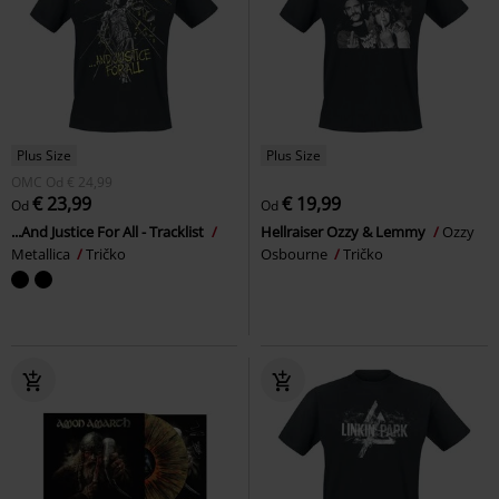
Plus Size
Plus Size
OMC
Od
€ 24,99
€ 23,99
€ 19,99
Od
Od
...And Justice For All - Tracklist
Hellraiser Ozzy & Lemmy
Ozzy
Metallica
Tričko
Osbourne
Tričko