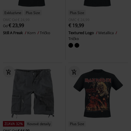
Exkluzívne
Plus Size
Plus Size
OMC
Od
€ 24,99
OMC
€ 24,99
€ 23,99
€ 19,99
Od
Still A Freak
Korn
Tričko
Textured Logo
Metallica
Tričko
ZĽAVA 32%
Kovové detaily
Plus Size
OMC
Od
€ 64,99