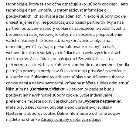
Udržateľnosť
technológie, ktoré sa spoločne označujú ako „súbory cookies“. Tieto
technológie nám umožňujú zhromažďovať informácie o
používateľoch, ich správaní a zariadeniach. Niektoré súbory cookie
umiestňujeme my, iné pochádzajú od našich partnerov. My a naši
partneri používame súbory cookie na zabezpečenie spoľahlivosti a
bezpečnosti našej webovej lokality, na zlepšenie a prispôsobenie
vašich nákupných skúseností, na vykonávanie analýz a na
marketingové účely (napr. personalizované reklamy) na našej
webovej lokalite, v sociálnych médiách a na webových lokalitách
tretích strán. Ak sa údaje prenášajú do USA, zdieľajú sa len s
Staňte sa súčasťou komunity!
partnermi, na ktorých sa vzťahuje rozhodnutie o primeranosti podľa
platných právnych predpisov EÚ a ktorí majú príslušné osvedčenie.
Kliknutím na „
Súhlasím
“ vyjadrujete súhlas s používaním súborov
cookie nami a našimi partnermi. Prípadne môžete súhlas odmietnuť
kliknutím na „
Odmietnuť všetko
“ - v takom prípade sa budú
používať len nevyhnutné súbory cookie. Svoje individuálne
preferencie môžete upraviť aj kliknutím na „
Vyberte nastavenie
“.
Máte právo kedykoľvek odvolať alebo upraviť svoj súhlas v
Nastavenia súborov cookie
. Ďalšie informácie o ochrane údajov
nájdete na stránke
Zásady ochrany osobných údajov
.
Spôsoby platby