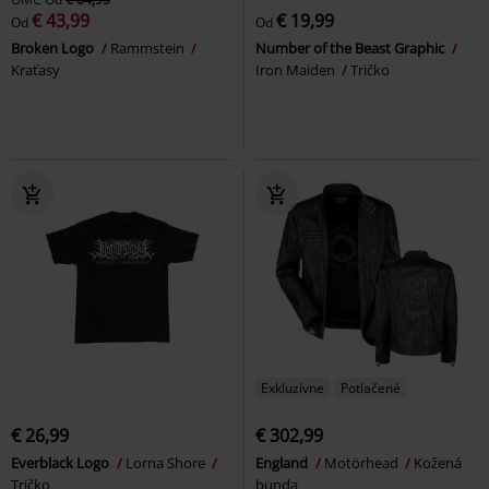
€ 43,99
€ 19,99
Od
Od
Broken Logo
Rammstein
Number of the Beast Graphic
Kraťasy
Iron Maiden
Tričko
Exkluzívne
Potlačené
€ 26,99
€ 302,99
Everblack Logo
Lorna Shore
England
Motörhead
Kožená
Tričko
bunda