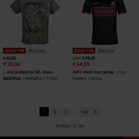
ZĽAVA 15%
Plus Size
ZĽAVA 15%
Plus Size
€ 32,99
OMC
€ 75,99
€ 28,04
€ 64,59
... And Justice For All - Neon
IMFC West Ham Jersey
Iron
Backdrop
Metallica
Tričko
Maiden
Jersey
1
2
3
...
126
Stránka 1 Z 126