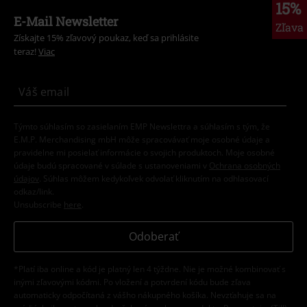
15%
E-Mail Newsletter
Zľava
Získajte 15% zľavový poukaz, keď sa prihlásite
teraz!
Viac
Týmto súhlasím so zasielaním EMP Newslettra a súhlasím s tým, že
E.M.P. Merchandising mbH môže spracovávať moje osobné údaje a
pravidelne mi posielať informácie o svojich produktoch. Moje osobné
údaje budú spracované v súlade s ustanoveniami v
Ochrana osobných
údajov
. Súhlas môžem kedykoľvek odvolať kliknutím na odhlasovací
odkaz/link.
Unsubscribe
here
.
Odoberať
*Platí iba online a kód je platný len 4 týždne. Nie je možné kombinovať s
inými zľavovými kódmi. Po vložení a potvrdení kódu bude zľava
automaticky odpočítaná z vášho nákupného košíka. Nevzťahuje sa na