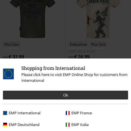
Plus Size
Exkluzívne
Plus Size
OMC
Od
€ 34,99
€ 32,99
€ 26,99
Od
Od
Broken Logo II
Rammstein
Hybrid Theory
Linkin Park
Shopping from International
Tričko
Tričko
Please click here to visit EMP Online Shop for customers from
International
Ok
EMP International
EMP France
EMP Deutschland
EMP Italia