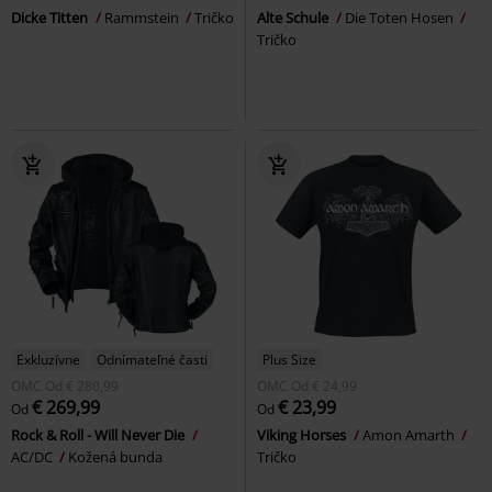
Dicke Titten
Rammstein
Tričko
Alte Schule
Die Toten Hosen
Tričko
Exkluzívne
Odnímateľné časti
Plus Size
OMC
Od
€ 280,99
OMC
Od
€ 24,99
€ 269,99
€ 23,99
Od
Od
Rock & Roll - Will Never Die
Viking Horses
Amon Amarth
AC/DC
Kožená bunda
Tričko