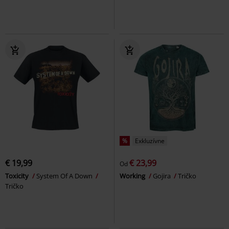
%
Exkluzívne
€ 19,99
€ 23,99
Od
Toxicity
System Of A Down
Working
Gojira
Tričko
Tričko