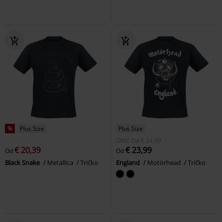
%
Plus Size
Plus Size
OMC
Od
€ 24,99
€ 20,39
€ 23,99
Od
Od
Black Snake
Metallica
Tričko
England
Motörhead
Tričko