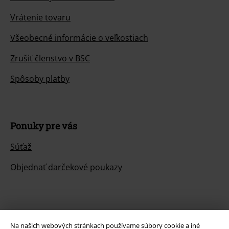
Vrátenie tovaru
Všeobecné informácie o veľkostiach
Zrušiť členstvo v BSC
Spôsoby platby
Ponuky pre vás
Súťaž
Objednať darčekové poukazy
O EMP
Na našich webových stránkach používame súbory cookie a iné