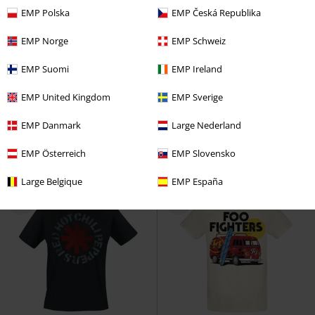
EMP Polska
EMP Česká Republika
EMP Norge
EMP Schweiz
Plus Size
Plus Size
EMP Suomi
EMP Ireland
€ 48,99
€ 23,99
Od
EMP United Kingdom
EMP Sverige
Mein Land
Rammstein
Košeľa
WashIt Away
Five Finger Death
s krátkym rukávom
Punch
Tričko
EMP Danmark
Large Nederland
EMP Österreich
EMP Slovensko
Large Belgique
EMP España