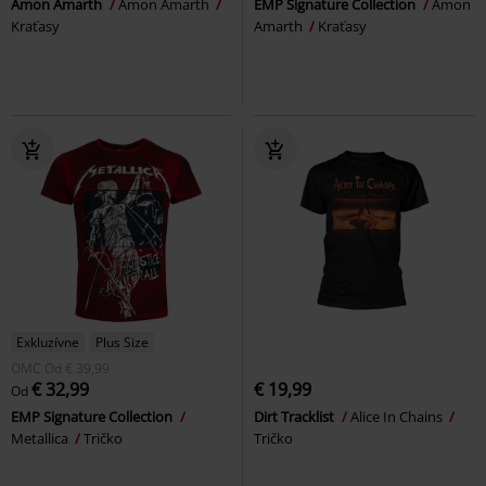
Amon Amarth
Amon Amarth
EMP Signature Collection
Amon
Kraťasy
Amarth
Kraťasy
Exkluzívne
Plus Size
OMC
Od
€ 39,99
€ 32,99
€ 19,99
Od
EMP Signature Collection
Dirt Tracklist
Alice In Chains
Metallica
Tričko
Tričko