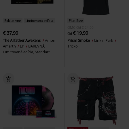
Exkluzívne
Limitovaná edícia
Plus Size
OMC
Od
€ 24,99
€ 37,99
€ 19,99
Od
The Allfather Awakens
Amon
Prism Smoke
Linkin Park
Amarth
LP
BAREVNÁ,
Tričko
LImitovaná edícia, Štandart