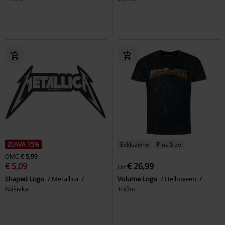
ZĽAVA 15%
Exkluzívne
Plus Size
OMC
€ 5,99
€ 5,09
€ 26,99
Od
Shaped Logo
Metallica
Volume Logo
Helloween
Nášivka
Tričko