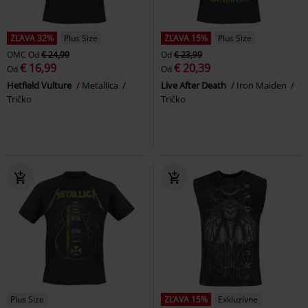
ZĽAVA 32%
Plus Size
ZĽAVA 15%
Plus Size
OMC
Od
€ 24,99
Od
€ 23,99
€ 16,99
€ 20,39
Od
Od
Hetfield Vulture
Metallica
Live After Death
Iron Maiden
Tričko
Tričko
Plus Size
ZĽAVA 15%
Exkluzívne