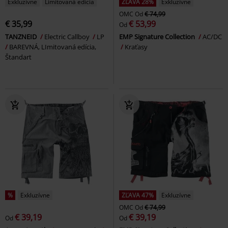
Exkluzívne
Limitovaná edícia
ZĽAVA 28%
Exkluzívne
OMC
Od
€ 74,99
€ 35,99
€ 53,99
Od
TANZNEID
Electric Callboy
LP
EMP Signature Collection
AC/DC
BAREVNÁ, LImitovaná edícia,
Kraťasy
Štandart
%
Exkluzívne
ZĽAVA 47%
Exkluzívne
OMC
Od
€ 74,99
€ 39,19
€ 39,19
Od
Od