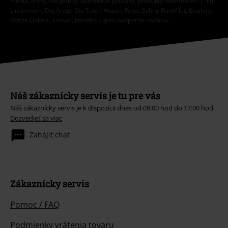
médiá, knihy, vstupenky, darčekové poukazy, produkty: Rammstein, (Till)
Lindemann, Die Ärzte, Die Toten Hosen, Feine Sahne Fischfilet, Broilers,
Böhse Onkelz, a tovar, ktorého kúpou podporíte nadáciu.
Náš zákaznícky servis je tu pre vás
Náš zákaznícky servis je k dispozícii dnes od 09:00 hod do 17:00 hod.
Dozvedieť sa viac
Zahájiť chat
Zákaznícky servis
Pomoc / FAQ
Podmienky vrátenia tovaru