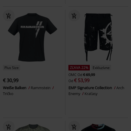
Plus Size
ZĽAVA 22%
Exkluzívne
OMC
Od
€ 69,99
€ 30,99
€ 53,99
Od
Weiße Balken
Rammstein
EMP Signature Collection
Arch
Tričko
Enemy
Kraťasy