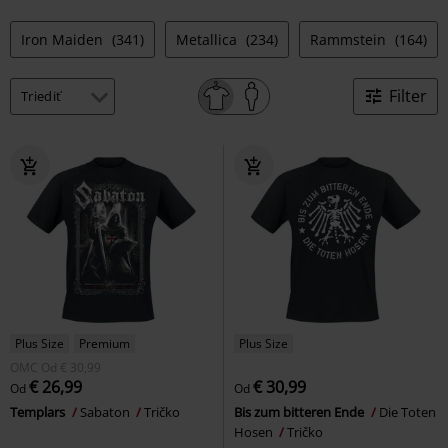
Iron Maiden
(341)
Metallica
(234)
Rammstein
(164)
Filter
Plus Size
Premium
Plus Size
OMC
Od
€ 30,99
€ 26,99
€ 30,99
Od
Od
Templars
Sabaton
Tričko
Bis zum bitteren Ende
Die Toten
Hosen
Tričko