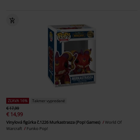
ZĽAVA 16%
Takmer vypredané
€ 17,99
€ 14,99
Vinylová figúrka č.1226 Murkastrasza (Pop! Games)
World Of
Warcraft
Funko Pop!