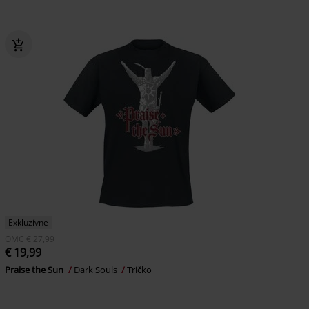
Exkluzívne
OMC
€ 27,99
€ 19,99
Praise the Sun
Dark Souls
Tričko