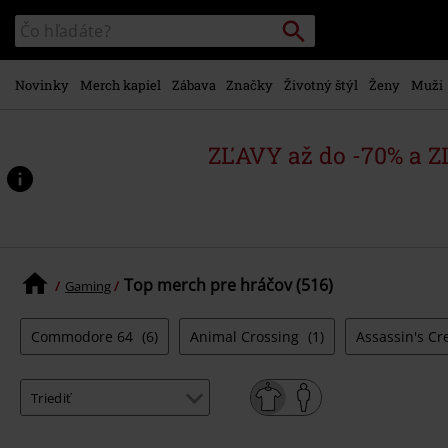
na
Vyhľadávanie
Katalóg
hlavný
vyhľadávania
obsah
Novinky
Merch kapiel
Zábava
Značky
Životný štýl
Ženy
Muži
ZĽAVY až do -70% a 
Top merch pre hráčov (516)
Gaming
Commodore 64
(6)
Animal Crossing
(1)
Assassin's C