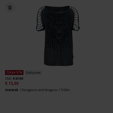
ZĽAVA 57%
Exkluzívne
OMC
€ 37,99
€ 15,99
Acererak
Dungeons and Dragons
Tričko