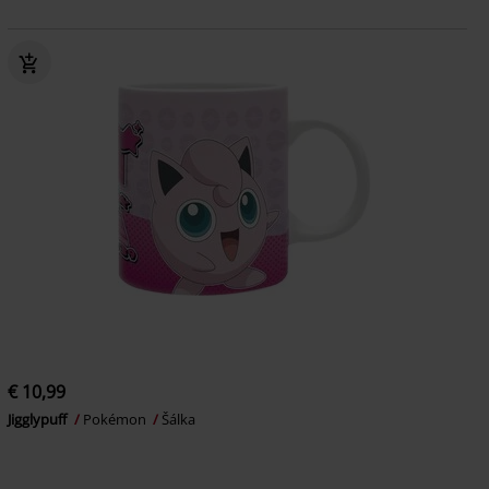
€ 10,99
Jigglypuff
Pokémon
Šálka