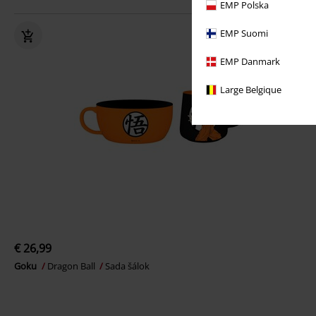
EMP Polska
EMP Suomi
EMP Danmark
Large Belgique
€ 26,99
Goku
Dragon Ball
Sada šálok