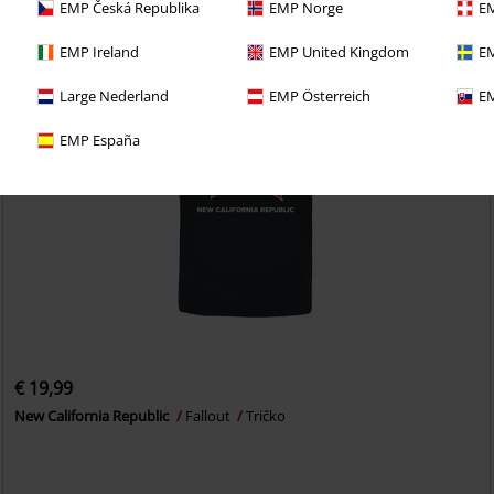
EMP Česká Republika
EMP Norge
EM
EMP Ireland
EMP United Kingdom
EM
Large Nederland
EMP Österreich
EM
EMP España
€ 19,99
New California Republic
Fallout
Tričko