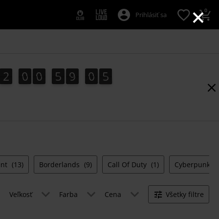
×
0
Prihlásiť sa
2
0
0
5
9
0
4
2
0
0
5
9
0
3
5
4
3
ent
(13)
Borderlands
(9)
Call Of Duty
(1)
Cyberpunk 2
Veľkosť
Farba
Cena
Všetky filtre