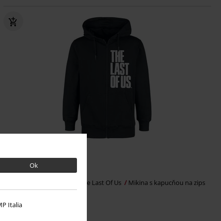
ZĽAVA 21%
OMC
€ 75,99
Ok
€ 59,99
Fireflies lettering graffiti
The Last Of Us
Mikina s kapucňou na zips
P Italia