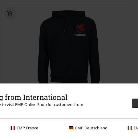
%
 from International
re to visit EMP Online Shop for customers from
€ 55,24
2077 - Reunion Tour
Cyberpunk
Mikina s kapucňou na zips
EMP France
EMP Deutschland
EM