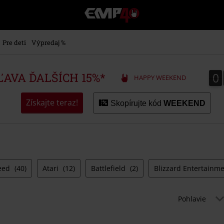
EMP
-
Hudba,
TV
Pre deti
Výpredaj %
filmy
&
seriály,
0
0
ZĽAVA ĎALŠÍCH 15%*
HAPPY WEEKEND
Merch
pre
hráčov,
Získajte teraz!
Skopírujte kód
WEEKEND
Alternatívna
móda
reed
(40)
Atari
(12)
Battlefield
(2)
Blizzard Entertainm
Pohlavie