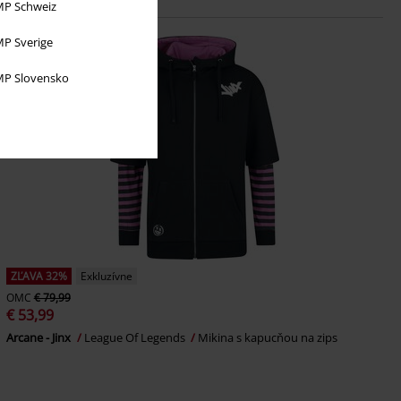
P Schweiz
P Sverige
P Slovensko
ZĽAVA 32%
Exkluzívne
OMC
€ 79,99
€ 53,99
Arcane - Jinx
League Of Legends
Mikina s kapucňou na zips