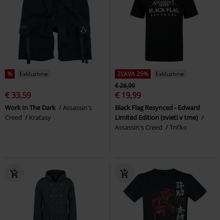
%
Exkluzívne
ZĽAVA 25%
Exkluzívne
€ 26,99
€ 33,59
€ 19,99
Work In The Dark
Assassin's
Black Flag Resynced - Edward
Creed
Kraťasy
Limited Edition (svieti v tme)
Assassin's Creed
Tričko