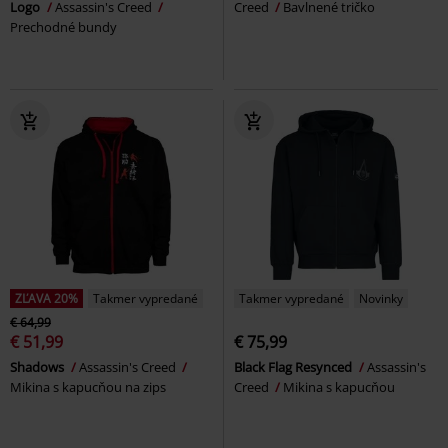
Logo
Assassin's Creed
Creed
Bavlnené tričko
Prechodné bundy
ZĽAVA 20%
Takmer vypredané
Takmer vypredané
Novinky
€ 64,99
€ 51,99
€ 75,99
Shadows
Assassin's Creed
Black Flag Resynced
Assassin's
Mikina s kapucňou na zips
Creed
Mikina s kapucňou