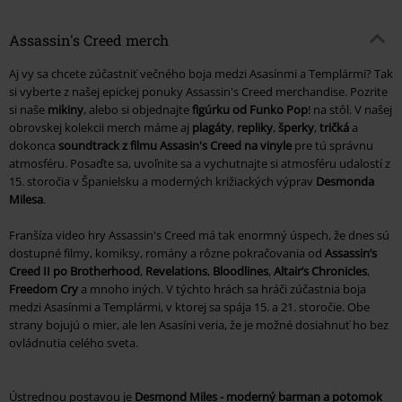
Assassin's Creed merch
Aj vy sa chcete zúčastniť večného boja medzi Asasínmi a Templármi? Tak
si vyberte z našej epickej ponuky Assassin's Creed merchandise. Pozrite
si naše
mikiny
, alebo si objednajte
figúrku od Funko Pop
! na stôl. V našej
obrovskej kolekcii merch máme aj
plagáty
,
repliky
,
šperky
,
tričká
a
dokonca
soundtrack z filmu Assasin's Creed na vinyle
pre tú správnu
atmosféru. Posaďte sa, uvoľnite sa a vychutnajte si atmosféru udalostí z
15. storočia v Španielsku a moderných križiackých výprav
Desmonda
Milesa
.
Franšíza video hry Assassin's Creed má tak enormný úspech, že dnes sú
dostupné filmy, komiksy, romány a rôzne pokračovania od
Assassin’s
Creed II po Brotherhood
,
Revelations
,
Bloodlines
,
Altair’s Chronicles
,
Freedom Cry
a mnoho iných. V týchto hrách sa hráči zúčastnia boja
medzi Asasínmi a Templármi, v ktorej sa spája 15. a 21. storočie. Obe
strany bojujú o mier, ale len Asasíni veria, že je možné dosiahnuť ho bez
ovládnutia celého sveta.
Ústrednou postavou je
Desmond Miles - moderný barman a potomok