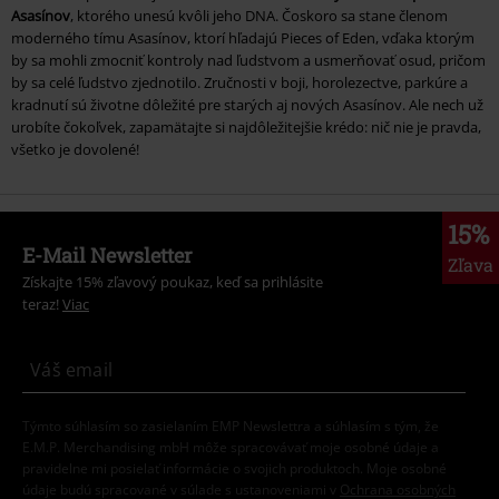
Asasínov
, ktorého unesú kvôli jeho DNA. Čoskoro sa stane členom
moderného tímu Asasínov, ktorí hľadajú Pieces of Eden, vďaka ktorým
by sa mohli zmocniť kontroly nad ľudstvom a usmerňovať osud, pričom
by sa celé ľudstvo zjednotilo. Zručnosti v boji, horolezectve, parkúre a
kradnutí sú životne dôležité pre starých aj nových Asasínov. Ale nech už
urobíte čokoľvek, zapamätajte si najdôležitejšie krédo: nič nie je pravda,
všetko je dovolené!
15%
E-Mail Newsletter
Zľava
Získajte 15% zľavový poukaz, keď sa prihlásite
teraz!
Viac
Týmto súhlasím so zasielaním EMP Newslettra a súhlasím s tým, že
E.M.P. Merchandising mbH môže spracovávať moje osobné údaje a
pravidelne mi posielať informácie o svojich produktoch. Moje osobné
údaje budú spracované v súlade s ustanoveniami v
Ochrana osobných