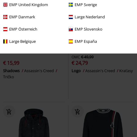
EMP United Kingdom
EMP Sverige
EMP Danmark
Large Nederland
EMP Österreich
EMP Slovensko
Large Belgique
EMP España
%
Takmer vypredané
ZĽAVA 50%
Exkluzívne
OMC
€ 49,99
€ 15,99
€ 24,79
Shadows
Assassin's Creed
Logo
Assassin's Creed
Kraťasy
Tričko