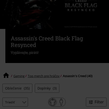
Assassin's Creed Black Flag
Resynced
Vyplávajte, piráti!
Gaming
Top merch pre hráčov
Assassin's Creed (40)
Oblečenie
(35)
Doplnky
(3)
Filter