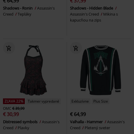
€ 64,99
€ 37,99
Shadows - Ronin
Assassin's
Shadows - Hidden Blade
Creed
Tepláky
Assassin's Creed
Mikina s
kapucňou na zips
ZĽAVA 22%
Takmer vypredané
Exkluzívne
Plus Size
OMC
€ 39,99
€ 30,99
€ 64,99
Distressed symbols
Assassin's
Valhalla - Hammer
Assassin's
Creed
Plavky
Creed
Pletený sveter