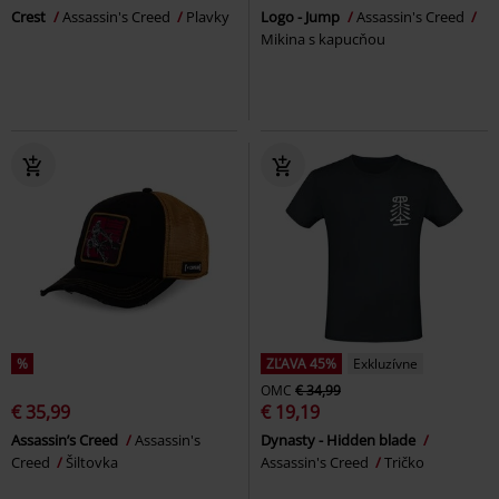
Crest
Assassin's Creed
Plavky
Logo - Jump
Assassin's Creed
Mikina s kapucňou
%
ZĽAVA 45%
Exkluzívne
OMC
€ 34,99
€ 35,99
€ 19,19
Assassin’s Creed
Assassin's
Dynasty - Hidden blade
Creed
Šiltovka
Assassin's Creed
Tričko