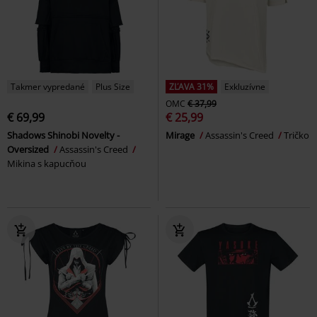
Takmer vypredané
Plus Size
ZĽAVA 31%
Exkluzívne
OMC
€ 37,99
€ 69,99
€ 25,99
Shadows Shinobi Novelty -
Mirage
Assassin's Creed
Tričko
Oversized
Assassin's Creed
Mikina s kapucňou