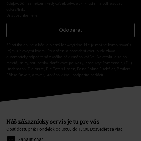
údajov
. Súhlas môžem kedykoľvek odvolať kliknutím na odhlasovací
odkaz/link.
Unsubscribe
here
.
Odoberať
*Platí iba online a kód je platný len 4 týždne. Nie je možné kombinovať s
inými zľavovými kódmi. Po vložení a potvrdení kódu bude zľava
automaticky odpočítaná z vášho nákupného košíka. Nevzťahuje sa na
médiá, knihy, vstupenky, darčekové poukazy, produkty: Rammstein, (Till)
Lindemann, Die Ärzte, Die Toten Hosen, Feine Sahne Fischfilet, Broilers,
Böhse Onkelz, a tovar, ktorého kúpou podporíte nadáciu.
Náš zákaznícky servis je tu pre vás
Opäť dostupné: Pondelok od 09:00 do 17:00.
Dozvedieť sa viac
Zahájiť chat