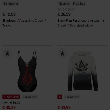
Exkluzívne
Novinky
Plus Size
OMC
€ 29,99
€ 19,99
€ 26,99
Shadows
Assassin's Creed
Black Flag Resynced
Assassin's
Tričko
Creed
Oversized tričko
ZĽAVA 49%
Exkluzívne
%
Exkluzívne
OMC
€ 59,99
€ 30,39
€ 43,99