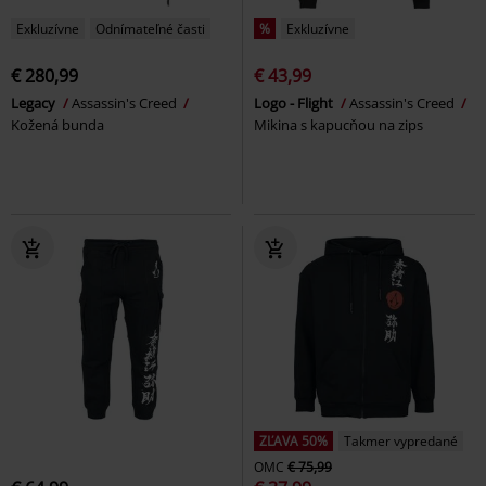
Exkluzívne
Odnímateľné časti
%
Exkluzívne
€ 280,99
€ 43,99
Legacy
Assassin's Creed
Logo - Flight
Assassin's Creed
Kožená bunda
Mikina s kapucňou na zips
ZĽAVA 50%
Takmer vypredané
OMC
€ 75,99