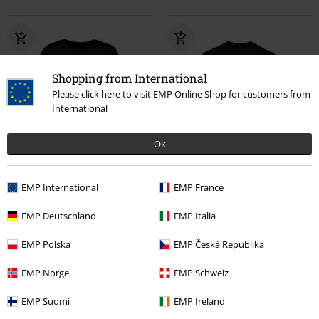
Shopping from International
Please click here to visit EMP Online Shop for customers from
International
Ok
Exkluzívne
%
Takmer vypredané
EMP International
EMP France
€ 19,99
€ 16,99
Shadows - Announcement Shirt
Shadows
Assassin's Creed
EMP Deutschland
EMP Italia
Assassin's Creed
Tričko
Tričko
EMP Polska
EMP Česká Republika
EMP Norge
EMP Schweiz
EMP Suomi
EMP Ireland