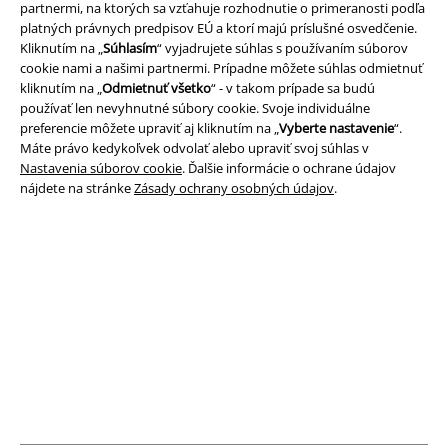
partnermi, na ktorých sa vzťahuje rozhodnutie o primeranosti podľa
Podmienky
platných právnych predpisov EÚ a ktorí majú príslušné osvedčenie.
Kliknutím na „
Súhlasím
“ vyjadrujete súhlas s používaním súborov
Imprint
cookie nami a našimi partnermi. Prípadne môžete súhlas odmietnuť
kliknutím na „
Odmietnuť všetko
“ - v takom prípade sa budú
používať len nevyhnutné súbory cookie. Svoje individuálne
Ochrana osobných údajov
preferencie môžete upraviť aj kliknutím na „
Vyberte nastavenie
“.
Máte právo kedykoľvek odvolať alebo upraviť svoj súhlas v
Likvidácia odpadu a ochrana životného prostredia
Nastavenia súborov cookie
. Ďalšie informácie o ochrane údajov
nájdete na stránke
Zásady ochrany osobných údajov
.
Vyhlásenie o zhode
Informácie o prístupnosti
Nastavenia súborov cookie
Odstúpenie od zmluvy
Všetky ceny sú vrátane DPH, bez poštovného a
balného
© 1986-2026 EMP Merchandising