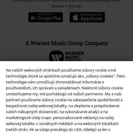
funkcie a výhody!
A Warner Music Group Company
Na našich webových stránkach používame súbory cookie a iné
technológie, ktoré sa spoločne označujú ako „súbory cookies“. Tieto
technológie nám umožňujú zhromažďovať informácie o
používateľoch, ich správaní a zariadeniach. Niektoré súbory cookie
umiestňujeme my, iné pochádzajú od našich partnerov. My a naši
partneri používame súbory cookie na zabezpečenie spoľahlivosti a
bezpečnosti našej webovej lokality, na zlepšenie a prispôsobenie
vašich nákupných skúseností, na vykonávanie analýz a na
marketingové účely (napr. personalizované reklamy) na našej
webovej lokalite, v sociálnych médiách a na webových lokalitách
Právne informácie
tretích strán. Ak sa údaje prenášajú do USA, zdieľajú sa len s