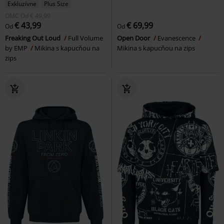
Exkluzívne
Plus Size
OMC
Od
€ 49,99
€ 43,99
€ 69,99
Od
Od
Freaking Out Loud
Full Volume
Open Door
Evanescence
by EMP
Mikina s kapucňou na
Mikina s kapucňou na zips
zips