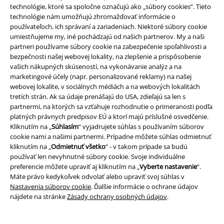
technológie, ktoré sa spoločne označujú ako „súbory cookies“. Tieto
technológie nám umožňujú zhromažďovať informácie o
používateľoch, ich správaní a zariadeniach. Niektoré súbory cookie
umiestňujeme my, iné pochádzajú od našich partnerov. My a naši
partneri používame súbory cookie na zabezpečenie spoľahlivosti a
bezpečnosti našej webovej lokality, na zlepšenie a prispôsobenie
%
Exkluzívne
ZĽAVA 29%
Exkluzívne
vašich nákupných skúseností, na vykonávanie analýz a na
OMC
Od
€ 39,99
marketingové účely (napr. personalizované reklamy) na našej
€ 53,99
€ 28,04
Od
webovej lokalite, v sociálnych médiách a na webových lokalitách
AfterLife
Five Finger Death
Freaking Out Loud
Black
tretích strán. Ak sa údaje prenášajú do USA, zdieľajú sa len s
Punch
Mikina s kapucňou na
Premium by EMP
Mikina s
partnermi, na ktorých sa vzťahuje rozhodnutie o primeranosti podľa
zips
kapucňou na zips
platných právnych predpisov EÚ a ktorí majú príslušné osvedčenie.
Kliknutím na „
Súhlasím
“ vyjadrujete súhlas s používaním súborov
cookie nami a našimi partnermi. Prípadne môžete súhlas odmietnuť
kliknutím na „
Odmietnuť všetko
“ - v takom prípade sa budú
používať len nevyhnutné súbory cookie. Svoje individuálne
preferencie môžete upraviť aj kliknutím na „
Vyberte nastavenie
“.
Máte právo kedykoľvek odvolať alebo upraviť svoj súhlas v
Nastavenia súborov cookie
. Ďalšie informácie o ochrane údajov
nájdete na stránke
Zásady ochrany osobných údajov
.