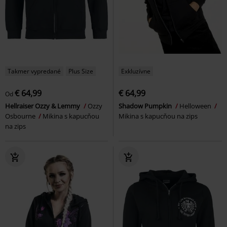
Takmer vypredané
Plus Size
Exkluzívne
€ 64,99
€ 64,99
Od
Hellraiser Ozzy & Lemmy
Ozzy
Shadow Pumpkin
Helloween
Osbourne
Mikina s kapucňou
Mikina s kapucňou na zips
na zips