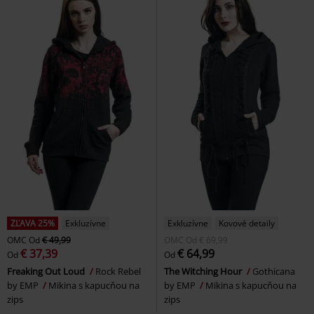
ZĽAVA 25%
Exkluzívne
Exkluzívne
Kovové detaily
OMC
Od
€ 49,99
OMC
Od
€ 69,99
€ 37,39
€ 64,99
Od
Od
Freaking Out Loud
Rock Rebel
The Witching Hour
Gothicana
by EMP
Mikina s kapucňou na
by EMP
Mikina s kapucňou na
zips
zips