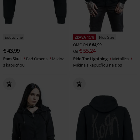
Exkluzívne
ZĽAVA 15%
Plus Size
OMC
Od
€ 64,99
€ 43,99
€ 55,24
Od
Ram Skull
Bad Omens
Mikina
Ride The Lightning
Metallica
s kapucňou
Mikina s kapucňou na zips