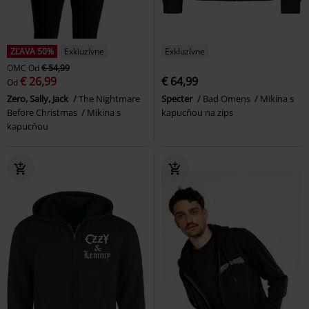
ZĽAVA 50%
Exkluzívne
Exkluzívne
OMC
Od
€ 54,99
€ 26,99
€ 64,99
Od
Zero, Sally, Jack
The Nightmare
Specter
Bad Omens
Mikina s
Before Christmas
Mikina s
kapucňou na zips
kapucňou