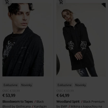
Exkluzívne
Novinky
Exkluzívne
Novinky
OMC
€ 59,99
OMC
€ 69,99
€ 53,99
€ 64,99
Bloodsworn to Tepes
Black
Woodland Spirit
Black Premium
Blood by Gothicana
Kardigán
by EMP
Mikina s kapucňou na