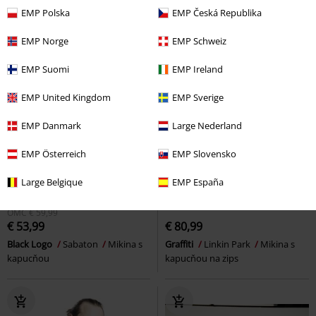
EMP Polska
EMP Česká Republika
EMP Norge
EMP Schweiz
EMP Suomi
EMP Ireland
EMP United Kingdom
EMP Sverige
EMP Danmark
Large Nederland
EMP Österreich
EMP Slovensko
Large Belgique
EMP España
Exkluzívne
Exkluzívne
OMC
€ 59,99
€ 53,99
€ 80,99
Black Logo
Sabaton
Mikina s
Graffiti
Linkin Park
Mikina s
kapucňou
kapucňou na zips