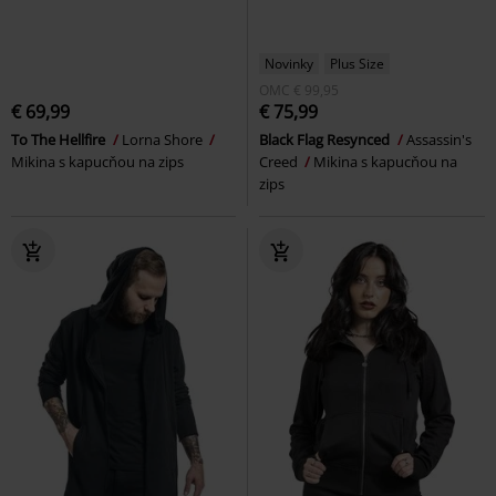
Novinky
Plus Size
OMC
€ 99,95
€ 69,99
€ 75,99
To The Hellfire
Lorna Shore
Black Flag Resynced
Assassin's
Mikina s kapucňou na zips
Creed
Mikina s kapucňou na
zips