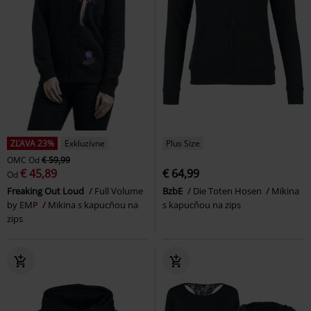
ZĽAVA 23%
Exkluzívne
Plus Size
OMC
Od
€ 59,99
€ 45,89
€ 64,99
Od
Freaking Out Loud
Full Volume
BzbE
Die Toten Hosen
Mikina
by EMP
Mikina s kapucňou na
s kapucňou na zips
zips