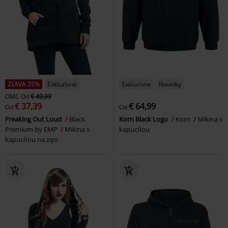
ZĽAVA 25%
Exkluzívne
Exkluzívne
Novinky
OMC
Od
€ 49,99
€ 37,39
€ 64,99
Od
Od
Freaking Out Loud
Black
Korn Black Logo
Korn
Mikina s
Premium by EMP
Mikina s
kapucňou
kapucňou na zips