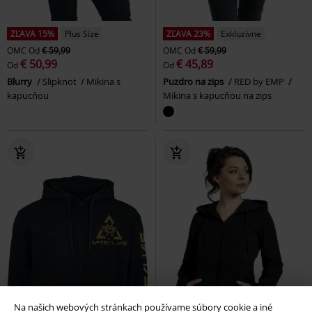
ZĽAVA 15%
Plus Size
ZĽAVA 23%
Exkluzívne
OMC
Od
€ 59,99
OMC
Od
€ 59,99
€ 50,99
€ 45,89
Od
Od
Blurry
Slipknot
Mikina s
Puzdro na zips
RED by EMP
kapucňou
Mikina s kapucňou na zips
Na našich webových stránkach používame súbory cookie a iné