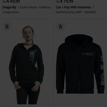
€ 43,99
€ 19,99
Od
Od
Dragonfly
Outer Vision
Mikina
Can I Play With Madness
s kapucňou
Gothicana by EMP
Bolérko