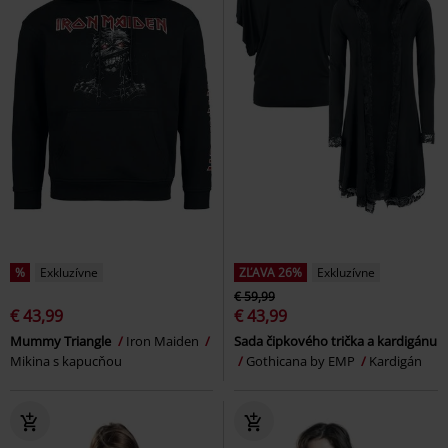
%
Exkluzívne
ZĽAVA 26%
Exkluzívne
€ 59,99
€ 43,99
€ 43,99
Mummy Triangle
Iron Maiden
Sada čipkového trička a kardigánu
Mikina s kapucňou
Gothicana by EMP
Kardigán