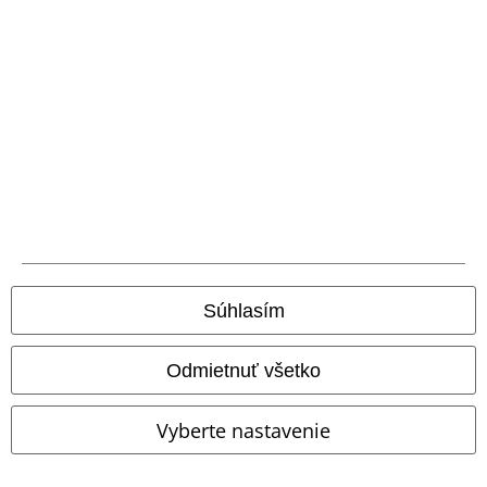
Nášivky
OMC
€ 49,99
€ 53,99
€ 32,99
Dancing Like Flames
Lorna
Suicide Squad - Joker Smile
Shore
Mikina s kapucňou
Batman
Mikina s kapucňou
Súhlasím
Odmietnuť všetko
Vyberte nastavenie