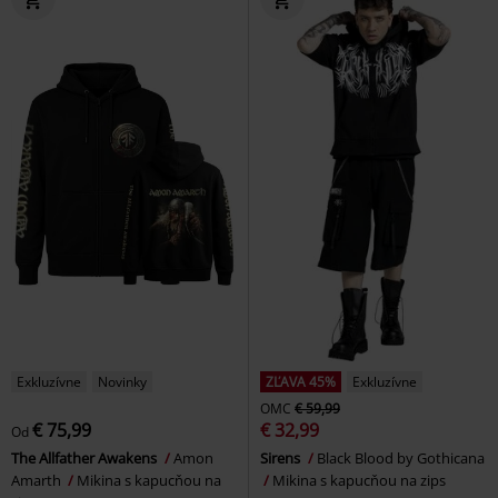
Exkluzívne
Novinky
ZĽAVA 45%
Exkluzívne
OMC
€ 59,99
€ 75,99
€ 32,99
Od
The Allfather Awakens
Amon
Sirens
Black Blood by Gothicana
Amarth
Mikina s kapucňou na
Mikina s kapucňou na zips