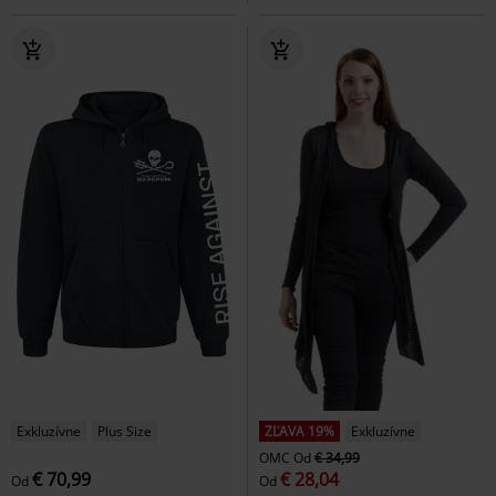
Exkluzívne
Plus Size
ZĽAVA 19%
Exkluzívne
OMC
Od
€ 34,99
€ 70,99
€ 28,04
Od
Od