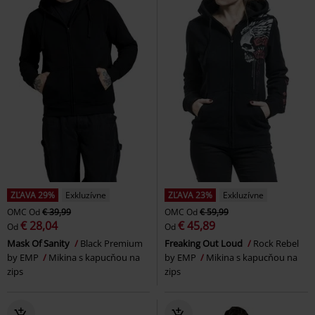
ZĽAVA 29%
Exkluzívne
ZĽAVA 23%
Exkluzívne
OMC
Od
€ 39,99
OMC
Od
€ 59,99
€ 28,04
€ 45,89
Od
Od
Mask Of Sanity
Black Premium
Freaking Out Loud
Rock Rebel
by EMP
Mikina s kapucňou na
by EMP
Mikina s kapucňou na
zips
zips