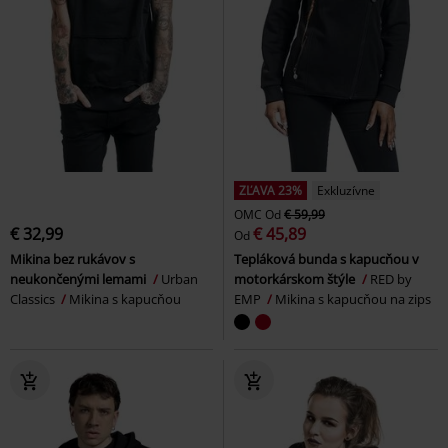
ZĽAVA 23%
Exkluzívne
OMC
Od
€ 59,99
€ 32,99
€ 45,89
Od
Mikina bez rukávov s
Tepláková bunda s kapucňou v
neukončenými lemami
Urban
motorkárskom štýle
RED by
Classics
Mikina s kapucňou
EMP
Mikina s kapucňou na zips