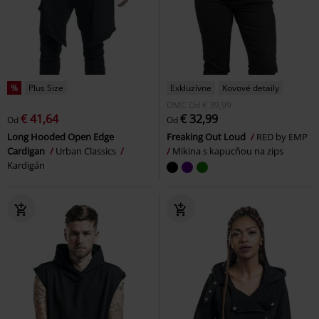
%
Plus Size
Exkluzívne
Kovové detaily
OMC
Od
€ 39,99
€ 41,64
€ 32,99
Od
Od
Long Hooded Open Edge
Freaking Out Loud
RED by EMP
Cardigan
Urban Classics
Mikina s kapucňou na zips
Kardigán