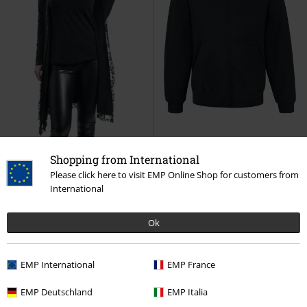
Shopping from International
ZĽAVA 26%
Exkluzívne
Please click here to visit EMP Online Shop for customers from
OMC
Od
€ 37,99
€ 28,04
€ 53,99
International
Od
Čipkový kardigán
Gothicana by
Skelly Frame
Trivium
Mikina s
EMP
Kardigán
kapucňou
Ok
EMP International
EMP France
EMP Deutschland
EMP Italia