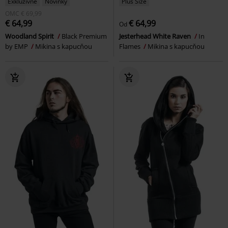
Exkluzívne
Novinky
Plus Size
OMC
€ 69,99
€ 64,99
€ 64,99
Od
Woodland Spirit
Black Premium
Jesterhead White Raven
In
by EMP
Mikina s kapucňou
Flames
Mikina s kapucňou