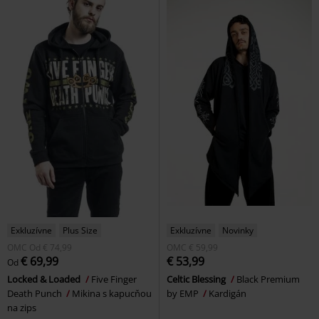
Exkluzívne
Plus Size
Exkluzívne
Novinky
OMC
Od
€ 74,99
OMC
€ 59,99
€ 69,99
€ 53,99
Od
Locked & Loaded
Five Finger
Celtic Blessing
Black Premium
Death Punch
Mikina s kapucňou
by EMP
Kardigán
na zips