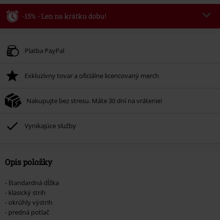
-15% - Len na krátku dobu!
Kód poukazu
WEEKEND
Kopírovať kód
Platné do 8/9/26
Platba PayPal
Minimálna hodnota objednávky 49,99 €.
Exkluzívny tovar a oficiálne licencovaný merch
Po zadaní kódu v košíku, sa zľava uplatní automaticky.
Nemožno kombinovať s inými akciovými kódmi. Zľava sa nevzťahuje na:
Nakupujte bez stresu. Máte 30 dní na vrátenie!
knihy, médiá, vstupenky, Rammstein, (Till) Lindemann, Böhse Onkelz,
Broilers, Die Ärzte, Die Toten Hosen, Metality, darčekové poukazy a položky,
ktorých kúpou podporíte nadáciu.
Vynikajúce služby
Opis položky
- štandardná dĺžka
- klasický strih
- okrúhly výstrih
- predná potlač