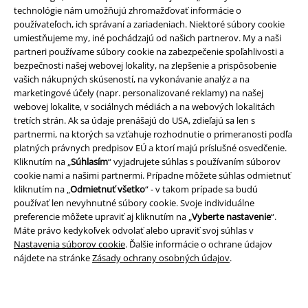
technológie nám umožňujú zhromažďovať informácie o
používateľoch, ich správaní a zariadeniach. Niektoré súbory cookie
umiestňujeme my, iné pochádzajú od našich partnerov. My a naši
partneri používame súbory cookie na zabezpečenie spoľahlivosti a
bezpečnosti našej webovej lokality, na zlepšenie a prispôsobenie
vašich nákupných skúseností, na vykonávanie analýz a na
marketingové účely (napr. personalizované reklamy) na našej
Právne informácie
webovej lokalite, v sociálnych médiách a na webových lokalitách
tretích strán. Ak sa údaje prenášajú do USA, zdieľajú sa len s
Podmienky
partnermi, na ktorých sa vzťahuje rozhodnutie o primeranosti podľa
platných právnych predpisov EÚ a ktorí majú príslušné osvedčenie.
Imprint
Kliknutím na „
Súhlasím
“ vyjadrujete súhlas s používaním súborov
cookie nami a našimi partnermi. Prípadne môžete súhlas odmietnuť
kliknutím na „
Odmietnuť všetko
“ - v takom prípade sa budú
Ochrana osobných údajov
používať len nevyhnutné súbory cookie. Svoje individuálne
preferencie môžete upraviť aj kliknutím na „
Vyberte nastavenie
“.
Likvidácia odpadu a ochrana životného prostredia
Máte právo kedykoľvek odvolať alebo upraviť svoj súhlas v
Nastavenia súborov cookie
. Ďalšie informácie o ochrane údajov
Vyhlásenie o zhode
nájdete na stránke
Zásady ochrany osobných údajov
.
Informácie o prístupnosti