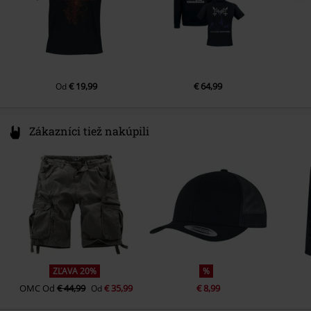
€ 19,99
€ 64,99
Od
Zákazníci tiež nakúpili
ZĽAVA 20%
%
OMC
Od
€ 44,99
€ 35,99
€ 8,99
Od