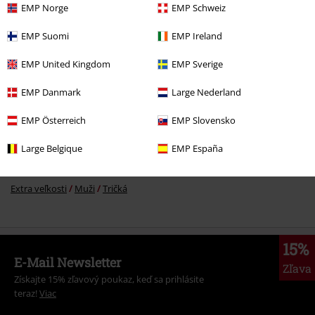
EMP Norge
EMP Schweiz
EMP Suomi
EMP Ireland
More categories. More options.
EMP United Kingdom
EMP Sverige
Novinky
Oblečení
Tričká & topy
Tričká
EMP Danmark
Large Nederland
Oblečení
Tričká a topy
Tričká a topy
EMP Österreich
EMP Slovensko
Merch kapiel
Oblečení
Tričká
Large Belgique
EMP España
Extra veľkosti
Tričká & topy
Tričká
Extra veľkosti
Muži
Tričká
15%
E-Mail Newsletter
Zľava
Získajte 15% zľavový poukaz, keď sa prihlásite
teraz!
Viac