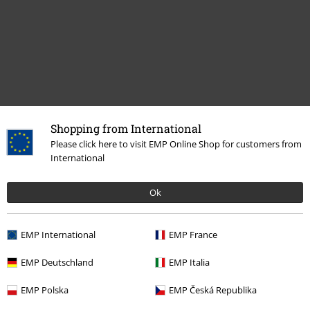
Shopping from International
Please click here to visit EMP Online Shop for customers from
Naposledy navštívené
International
Ok
EMP International
EMP France
EMP Deutschland
EMP Italia
EMP Polska
EMP Česká Republika
€ 19,99
Od