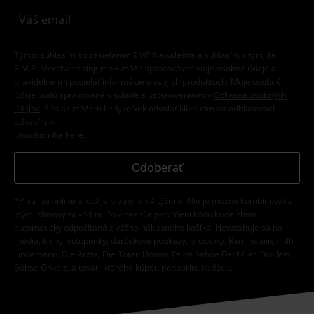
Týmto súhlasím so zasielaním EMP Newslettra a súhlasím s tým, že
E.M.P. Merchandising mbH môže spracovávať moje osobné údaje a
pravidelne mi posielať informácie o svojich produktoch. Moje osobné
údaje budú spracované v súlade s ustanoveniami v
Ochrana osobných
údajov
. Súhlas môžem kedykoľvek odvolať kliknutím na odhlasovací
odkaz/link.
Unsubscribe
here
.
Odoberať
*Platí iba online a kód je platný len 4 týždne. Nie je možné kombinovať s
inými zľavovými kódmi. Po vložení a potvrdení kódu bude zľava
automaticky odpočítaná z vášho nákupného košíka. Nevzťahuje sa na
médiá, knihy, vstupenky, darčekové poukazy, produkty: Rammstein, (Till)
Lindemann, Die Ärzte, Die Toten Hosen, Feine Sahne Fischfilet, Broilers,
Böhse Onkelz, a tovar, ktorého kúpou podporíte nadáciu.