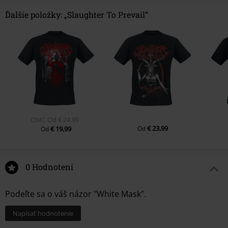
Ďalšie položky: „Slaughter To Prevail“
OMC
Od
€ 24,99
€ 23,99
€ 19,99
Od
Od
0 Hodnotení
Podeľte sa o váš názor "White Mask".
Napísať hodnotenie