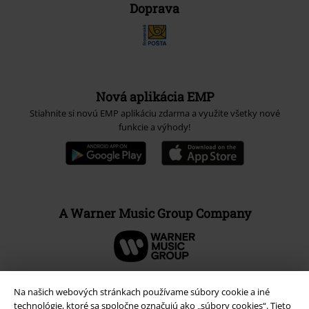
Doprava
Nová aplikácia EMP
Stiahnite si novú EMP aplikáciu zdarma a využite všetky nové
funkcie a výhody!
A Warner Music Group Company
Na našich webových stránkach používame súbory cookie a iné
technológie, ktoré sa spoločne označujú ako „súbory cookies“. Tieto