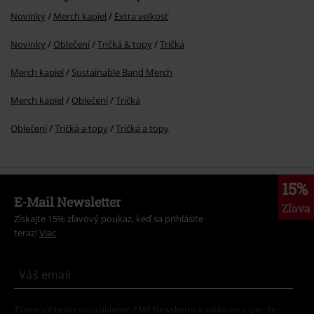
Novinky
Merch kapiel
Extra velkosť
Novinky
Oblečení
Tričká & topy
Tričká
Merch kapiel
Sustainable Band Merch
Merch kapiel
Oblečení
Tričká
Oblečení
Tričká a topy
Tričká a topy
15%
E-Mail Newsletter
Zľava
Získajte 15% zľavový poukaz, keď sa prihlásite
teraz!
Viac
Týmto súhlasím so zasielaním EMP Newslettra a súhlasím s tým, že