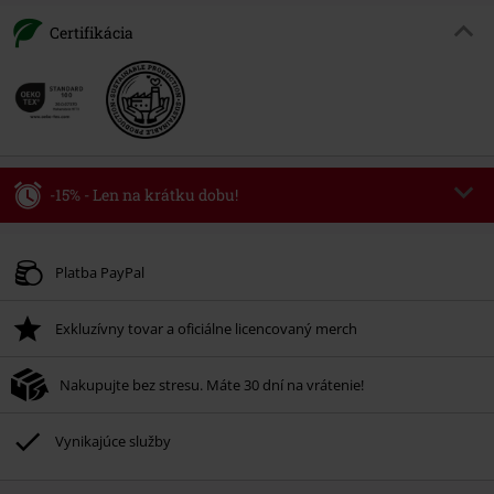
Certifikácia
-15% - Len na krátku dobu!
Kód poukazu
AFTERWORK
Kopírovať kód
Platí len pre 8/6/26 od 16:00 do 23:59 hod.
Platba PayPal
Minimálna hodnota objednávky 49,99 €.
Exkluzívny tovar a oficiálne licencovaný merch
Po zadaní kódu v košíku, sa zľava uplatní automaticky.
Nemožno kombinovať s inými akciovými kódmi. Zľava sa nevzťahuje na:
Nakupujte bez stresu. Máte 30 dní na vrátenie!
knihy, médiá, vstupenky, Rammstein, (Till) Lindemann, Böhse Onkelz,
Broilers, Die Ärzte, Die Toten Hosen, Metality, darčekové poukazy a položky,
ktorých kúpou podporíte nadáciu.
Vynikajúce služby