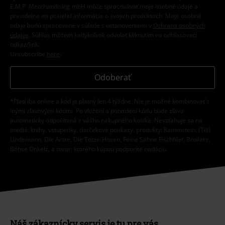
E.M.P. Merchandising mbH môže spracovávať moje osobné údaje a
pravidelne mi posielať informácie o svojich produktoch. Moje osobné
údaje budú spracované v súlade s ustanoveniami v
Ochrana osobných
údajov
. Súhlas môžem kedykoľvek odvolať kliknutím na odhlasovací
odkaz/link.
Unsubscribe
here
.
Odoberať
*Platí iba online a kód je platný len 4 týždne. Nie je možné kombinovať s
inými zľavovými kódmi. Po vložení a potvrdení kódu bude zľava
automaticky odpočítaná z vášho nákupného košíka. Nevzťahuje sa na
médiá, knihy, vstupenky, darčekové poukazy, produkty: Rammstein, (Till)
Lindemann, Die Ärzte, Die Toten Hosen, Feine Sahne Fischfilet, Broilers,
Böhse Onkelz, a tovar, ktorého kúpou podporíte nadáciu.
Náš zákaznícky servis je tu pre vás