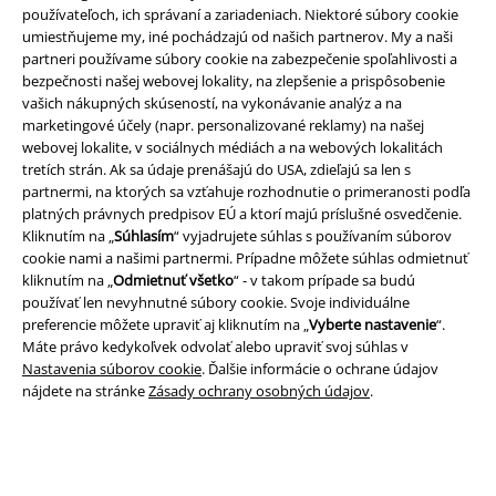
používateľoch, ich správaní a zariadeniach. Niektoré súbory cookie
Nová aplikácia EMP
umiestňujeme my, iné pochádzajú od našich partnerov. My a naši
partneri používame súbory cookie na zabezpečenie spoľahlivosti a
Stiahnite si novú EMP aplikáciu zdarma a využite všetky nové
bezpečnosti našej webovej lokality, na zlepšenie a prispôsobenie
funkcie a výhody!
vašich nákupných skúseností, na vykonávanie analýz a na
marketingové účely (napr. personalizované reklamy) na našej
webovej lokalite, v sociálnych médiách a na webových lokalitách
tretích strán. Ak sa údaje prenášajú do USA, zdieľajú sa len s
partnermi, na ktorých sa vzťahuje rozhodnutie o primeranosti podľa
platných právnych predpisov EÚ a ktorí majú príslušné osvedčenie.
A Warner Music Group Company
Kliknutím na „
Súhlasím
“ vyjadrujete súhlas s používaním súborov
cookie nami a našimi partnermi. Prípadne môžete súhlas odmietnuť
kliknutím na „
Odmietnuť všetko
“ - v takom prípade sa budú
používať len nevyhnutné súbory cookie. Svoje individuálne
preferencie môžete upraviť aj kliknutím na „
Vyberte nastavenie
“.
Máte právo kedykoľvek odvolať alebo upraviť svoj súhlas v
Nastavenia súborov cookie
. Ďalšie informácie o ochrane údajov
nájdete na stránke
Zásady ochrany osobných údajov
.