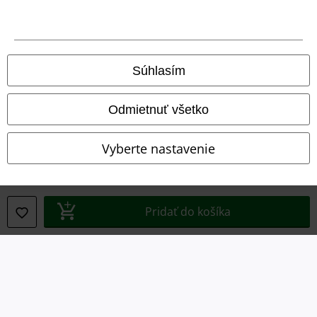
Právne informácie
Podmienky
Súhlasím
Imprint
Odmietnuť všetko
Ochrana osobných údajov
Vyberte nastavenie
Likvidácia odpadu a ochrana životného prostredia
Vyhlásenie o zhode
Pridať do košíka
Informácie o prístupnosti
Nastavenia súborov cookie
Odstúpenie od zmluvy
Všetky ceny sú vrátane DPH, bez poštovného a
balného