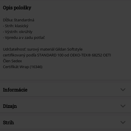
Opis položky
Dĺžka: štandardná
- Strih: klasický
- Výstrih: okrúhly
- Vpredu a v zadu potlač
Udržateľnosť: surový materiál Gildan Softstyle
certifikovaný podľa STANDARD 100 od OEKO-TEX® 68252 OETI
Člen Sedex
Certifikát Wrap (16346)
Informácie
Tovar č.
554104
Dizajn
Názov
WashIt Away
Typ výrobku
Tričko
hudobný žáner
Strih
Nu Metal
Vzor
Bežný