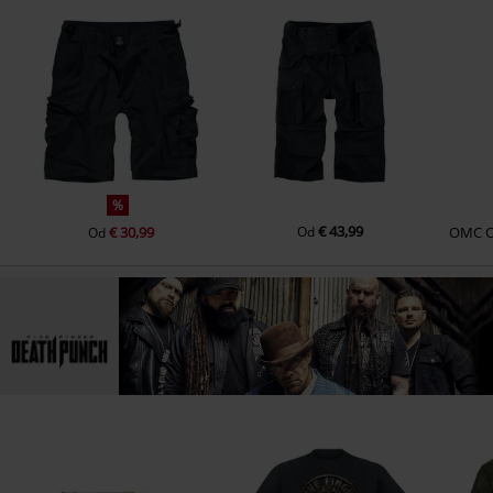
%
€ 43,99
€ 30,99
Od
OMC
Od