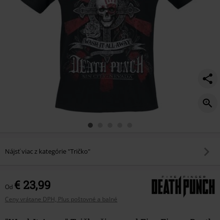
Nájsť viac z kategórie "Tričko"
€ 23,99
Od
Ceny vrátane DPH, Plus poštovné a balné