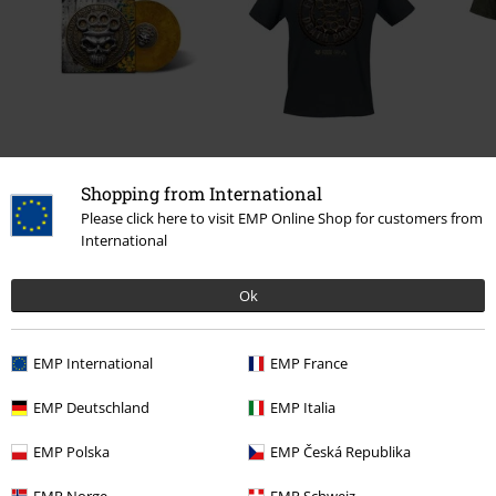
€ 35,99
€ 19,99
Od
Shopping from International
Please click here to visit EMP Online Shop for customers from
International
0 Hodnotení
Ok
Podeľte sa o váš názor "WashIt Away".
EMP International
EMP France
Napísať hodnotenie
EMP Deutschland
EMP Italia
EMP Polska
EMP Česká Republika