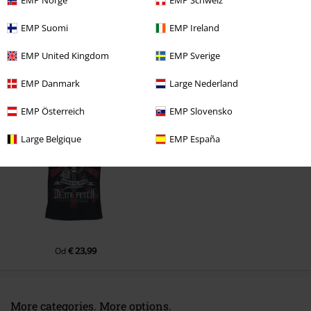
EMP Norge
EMP Schweiz
EMP Suomi
EMP Ireland
EMP United Kingdom
EMP Sverige
EMP Danmark
Large Nederland
Naposledy navštívené
EMP Österreich
EMP Slovensko
Large Belgique
EMP España
€ 23,99
Od
More categories. More options.