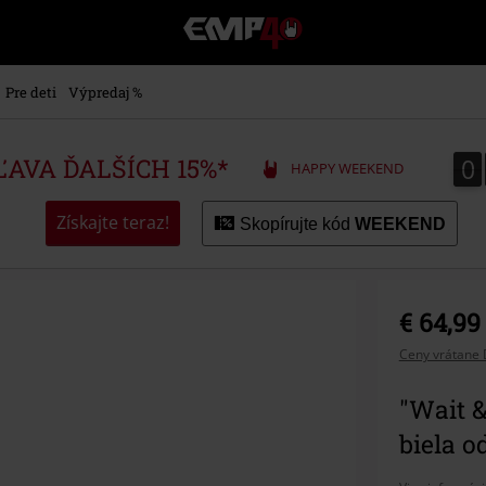
EMP
-
Hudba,
TV
Pre deti
Výpredaj %
filmy
&
seriály,
0
0
ZĽAVA ĎALŠÍCH 15%*
HAPPY WEEKEND
Merch
pre
hráčov,
Získajte teraz!
Skopírujte kód
WEEKEND
Alternatívna
móda
€ 64,99
Ceny vrátane 
"Wait 
biela o