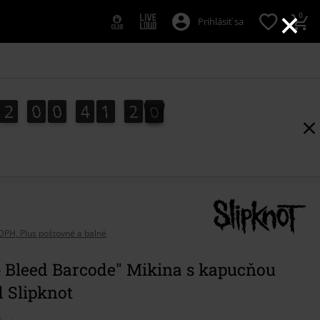
×
0
Prihlásiť sa
2
0
0
4
1
1
9
2
0
0
4
1
1
8
2
0
8
9
DPH, Plus poštovné a balné
& Bleed Barcode" Mikina s kapucňou
d Slipknot