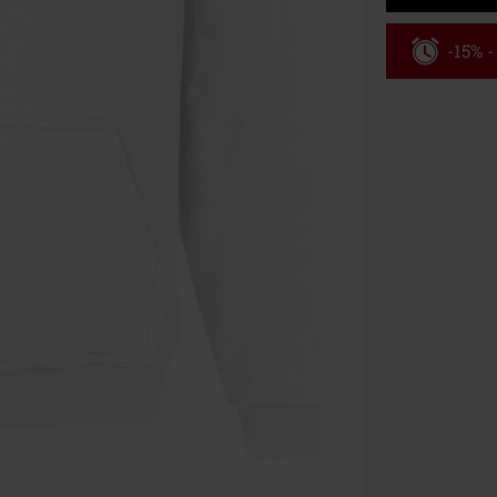
-15% 
Kód pou
Platné do 8/9/
Minimálna hod
Po zadaní kódu
Nemožno kombi
vstupenky, Ram
Hosen, Metalit