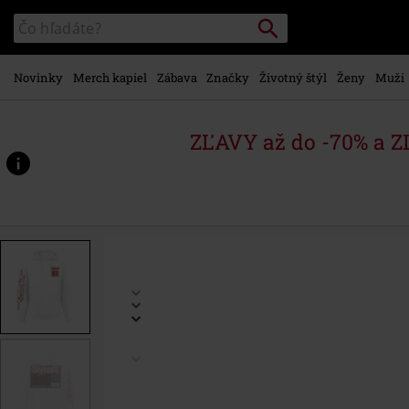
na
Vyhľadávanie
Katalóg
hlavný
vyhľadávania
obsah
Novinky
Merch kapiel
Zábava
Značky
Životný štýl
Ženy
Muži
ZĽAVY až do -70% a 
https://www.emp-
shop.sk/p/wait-
%26-
bleed-
barcode/506465.html