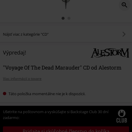
Nájsť viac z kategórie "CD"
Výpredaj!
"Voyage Of The Dead Marauder" CD od Alestorm
Viac informácií o tovare
Táto položka momentálne nie je k dispozícii.
Ušetrite na poštovnom a vyskúšajte si Backstage Club 30 dní
zadarmo:
Pridajte si skúšobné členstvo do košíka