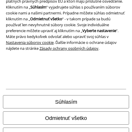
platných právnych predpisov EÚ a ktorí majú príslušné osvedčenie.
Kliknutím na „
Súhlasím
“ vyjadrujete súhlas s používaním súborov
Ochrana osobných údajov
cookie nami a našimi partnermi. Prípadne môžete súhlas odmietnuť
kliknutím na „
Odmietnuť všetko
“ - v takom prípade sa budú
používať len nevyhnutné súbory cookie. Svoje individuálne
Likvidácia odpadu a ochrana životného prostredia
preferencie môžete upraviť aj kliknutím na „
Vyberte nastavenie
“.
Máte právo kedykoľvek odvolať alebo upraviť svoj súhlas v
Vyhlásenie o zhode
Nastavenia súborov cookie
. Ďalšie informácie o ochrane údajov
nájdete na stránke
Zásady ochrany osobných údajov
.
Informácie o prístupnosti
Nastavenia súborov cookie
Odstúpenie od zmluvy
Všetky ceny sú vrátane DPH, bez poštovného a
balného
© 1986-2026 EMP Merchandising
Súhlasím
Odmietnuť všetko
Naše online obchody