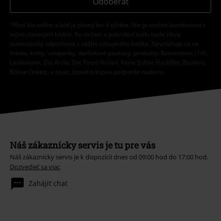
Odoberať
*Platí iba online a kód je platný len 4 týždne. Nie je možné kombinovať s
inými zľavovými kódmi. Po vložení a potvrdení kódu bude zľava
automaticky odpočítaná z vášho nákupného košíka. Nevzťahuje sa na
médiá, knihy, vstupenky, darčekové poukazy, produkty: Rammstein, (Till)
Lindemann, Die Ärzte, Die Toten Hosen, Feine Sahne Fischfilet, Broilers,
Böhse Onkelz, a tovar, ktorého kúpou podporíte nadáciu.
Náš zákaznícky servis je tu pre vás
Náš zákaznícky servis je k dispozícii dnes od 09:00 hod do 17:00 hod.
Dozvedieť sa viac
Zahájiť chat