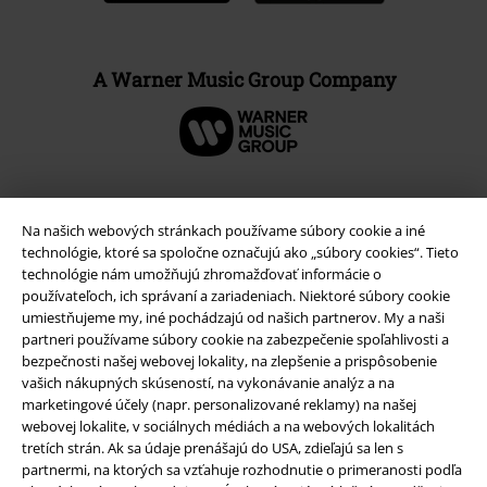
A Warner Music Group Company
Na našich webových stránkach používame súbory cookie a iné
technológie, ktoré sa spoločne označujú ako „súbory cookies“. Tieto
technológie nám umožňujú zhromažďovať informácie o
používateľoch, ich správaní a zariadeniach. Niektoré súbory cookie
umiestňujeme my, iné pochádzajú od našich partnerov. My a naši
partneri používame súbory cookie na zabezpečenie spoľahlivosti a
bezpečnosti našej webovej lokality, na zlepšenie a prispôsobenie
vašich nákupných skúseností, na vykonávanie analýz a na
Právne informácie
marketingové účely (napr. personalizované reklamy) na našej
webovej lokalite, v sociálnych médiách a na webových lokalitách
Podmienky
tretích strán. Ak sa údaje prenášajú do USA, zdieľajú sa len s
partnermi, na ktorých sa vzťahuje rozhodnutie o primeranosti podľa
Imprint