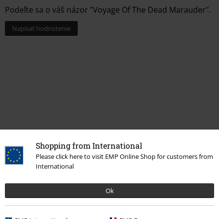
Podeľte sa o váš názor "Voyage Of The Dead Marauder".
Napísať hodnotenie
Shopping from International
Please click here to visit EMP Online Shop for customers from
More categories. More options.
International
Merch kapiel
Žáner
Ok
Výpredaj %
Média
CDs
Merch kapiel
Média
CD