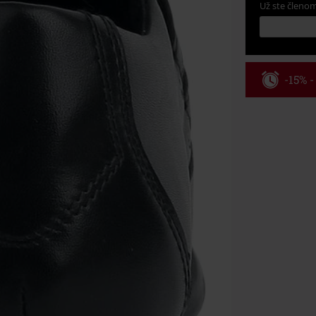
Už ste členom
-15% 
Kód pou
Platné do 8/9/
Minimálna hod
Po zadaní kódu
Nemožno kombi
vstupenky, Ram
Hosen, Metalit