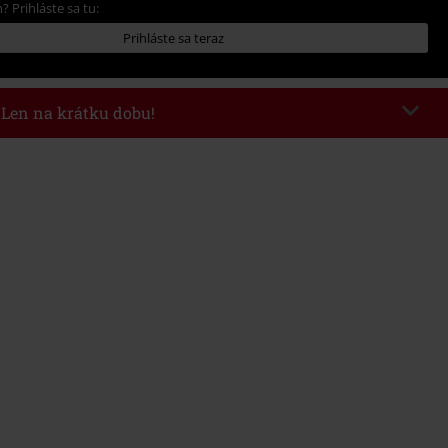
? Prihláste sa tu:
Prihláste sa teraz
- Len na krátku dobu!
kazu
WEEKEND
Kopírovať kód
26
nota objednávky 49,99 €.
 v košíku, sa zľava uplatní automaticky.
novať s inými akciovými kódmi. Zľava sa nevzťahuje na: knihy, médiá,
mstein, (Till) Lindemann, Böhse Onkelz, Broilers, Die Ärzte, Die Toten
y, darčekové poukazy a položky, ktorých kúpou podporíte nadáciu.