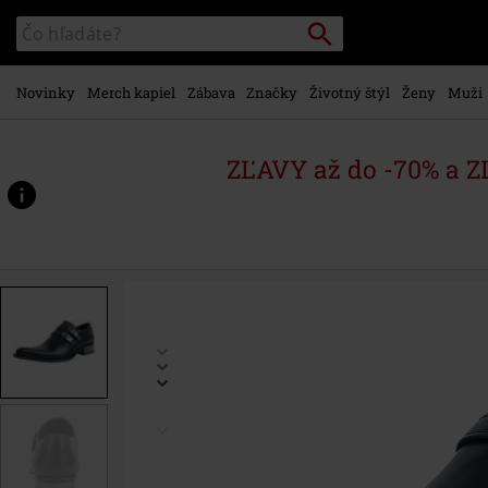
na
Vyhľadávanie
Katalóg
hlavný
vyhľadávania
obsah
Novinky
Merch kapiel
Zábava
Značky
Životný štýl
Ženy
Muži
ZĽAVY až do -70% a 
https://www.emp-
shop.sk/p/vip-
cuerolite/344814.html