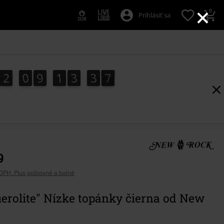
×
0
Prihlásiť sa
2
0
9
1
3
3
5
2
0
9
1
3
3
4
5
4
4
6
9
DPH, Plus poštovné a balné
erolite" Nízke topánky čierna od New