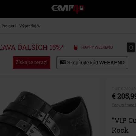
EMP
-
Hudba,
TV
Pre deti
Výpredaj %
filmy
&
seriály,
0
0
ZĽAVA ĎALŠÍCH 15%*
HAPPY WEEKEND
Merch
pre
hráčov,
Získajte teraz!
Skopírujte kód
WEEKEND
Alternatívna
móda
OMC
€ 289,43
€ 205,9
Ceny vrátane 
"VIP Cu
Rock