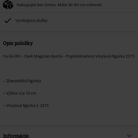
Nakupujte bez stresu. Máte 30 dní na vrátenie!
Vynikajúce služby
Opis položky
Yu-Gi-Oh! – Dark Magician (karta – Pop!Animation) Vinylová figúrka 2315
– Zberateľská figúrka
– Výška: cca 10 cm
– Vinylová figúrka č. 2315
Informácie