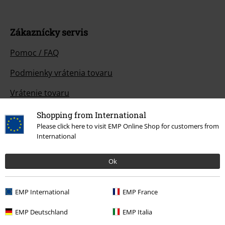
Zákaznícky servis
Pomoc / FAQ
Podmienky vrátenia tovaru
Vrátenie tovaru
Všeobecné informácie o veľkostiach
Shopping from International
Please click here to visit EMP Online Shop for customers from
Zrušiť členstvo v BSC
International
Spôsoby platby
Ok
EMP International
EMP France
Ponuky pre vás
EMP Deutschland
EMP Italia
Súťaž