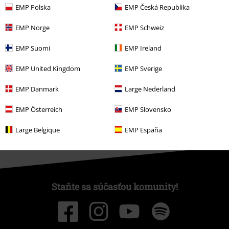
EMP Polska
EMP Česká Republika
Objednať darčekové poukazy
EMP Norge
EMP Schweiz
EMP Suomi
EMP Ireland
O EMP
EMP United Kingdom
EMP Sverige
Udržateľnosť
EMP Danmark
Large Nederland
EMP Österreich
EMP Slovensko
Large Belgique
EMP España
Staňte sa súčasťou komunity!