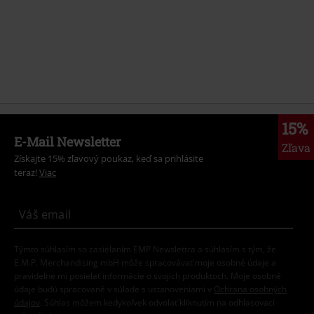
15%
E-Mail Newsletter
Zľava
Získajte 15% zľavový poukaz, keď sa prihlásite
teraz!
Viac
Týmto súhlasím so zasielaním EMP Newslettra a súhlasím s tým, že
E.M.P. Merchandising mbH môže spracovávať moje osobné údaje a
pravidelne mi posielať informácie o svojich produktoch. Moje osobné
údaje budú spracované v súlade s ustanoveniami v
Ochrana osobných
údajov
. Súhlas môžem kedykoľvek odvolať kliknutím na odhlasovací