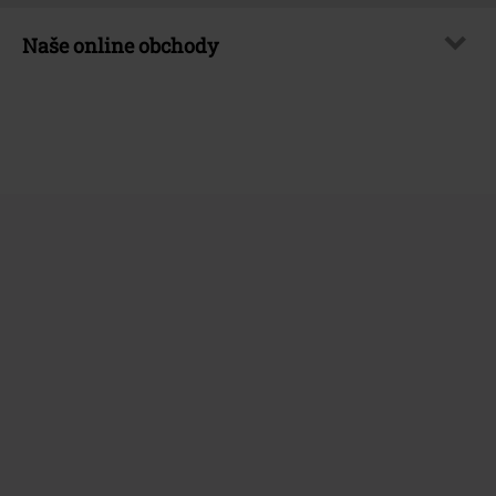
Naše online obchody
EMP International
EMP France
EMP Deutschland
EMP Italia
EMP Polska
EMP Česká Republika
EMP Norge
EMP Schweiz
EMP Suomi
EMP Ireland
EMP United Kingdom