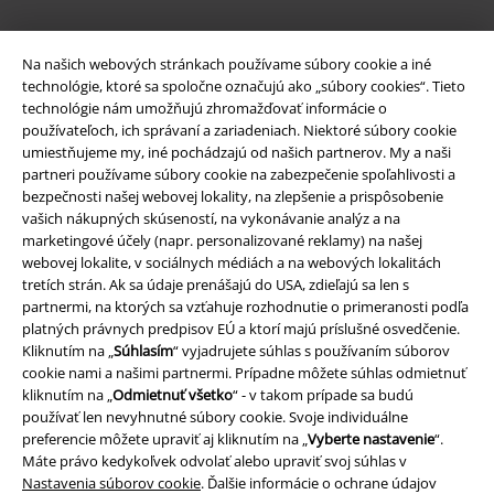
Na našich webových stránkach používame súbory cookie a iné
technológie, ktoré sa spoločne označujú ako „súbory cookies“. Tieto
technológie nám umožňujú zhromažďovať informácie o
používateľoch, ich správaní a zariadeniach. Niektoré súbory cookie
umiestňujeme my, iné pochádzajú od našich partnerov. My a naši
partneri používame súbory cookie na zabezpečenie spoľahlivosti a
bezpečnosti našej webovej lokality, na zlepšenie a prispôsobenie
vašich nákupných skúseností, na vykonávanie analýz a na
marketingové účely (napr. personalizované reklamy) na našej
webovej lokalite, v sociálnych médiách a na webových lokalitách
tretích strán. Ak sa údaje prenášajú do USA, zdieľajú sa len s
partnermi, na ktorých sa vzťahuje rozhodnutie o primeranosti podľa
platných právnych predpisov EÚ a ktorí majú príslušné osvedčenie.
Kliknutím na „
Súhlasím
“ vyjadrujete súhlas s používaním súborov
cookie nami a našimi partnermi. Prípadne môžete súhlas odmietnuť
kliknutím na „
Odmietnuť všetko
“ - v takom prípade sa budú
používať len nevyhnutné súbory cookie. Svoje individuálne
preferencie môžete upraviť aj kliknutím na „
Vyberte nastavenie
“.
Máte právo kedykoľvek odvolať alebo upraviť svoj súhlas v
Nastavenia súborov cookie
. Ďalšie informácie o ochrane údajov