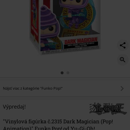
Nájsť viac z kategórie "Funko Pop!"
Výpredaj!
"Vinylová figúrka č.2315 Dark Magician (Pop!
Animation)" Funko Pop! od Yu-Gi-Oh!