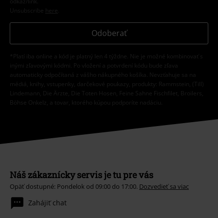
odkaz/link.
Unsubscribe
here
.
Odoberať
*Platí iba online a kód je platný len 4 týždne. Nie je možné kombinovať s
inými zľavovými kódmi. Po vložení a potvrdení kódu bude zľava
automaticky odpočítaná z vášho nákupného košíka. Nevzťahuje sa na
médiá, knihy, vstupenky, darčekové poukazy, produkty: Rammstein, (Till)
Lindemann, Die Ärzte, Die Toten Hosen, Feine Sahne Fischfilet, Broilers,
Böhse Onkelz, a tovar, ktorého kúpou podporíte nadáciu.
Náš zákaznícky servis je tu pre vás
Opäť dostupné: Pondelok od 09:00 do 17:00.
Dozvedieť sa viac
Zahájiť chat