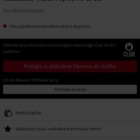
Viac informácií o tovare
Táto položka momentálne nie je k dispozícii.
Ušetrite na poštovnom a vyskúšajte si Backstage Club 30 dní
zadarmo:
Pridajte si skúšobné členstvo do košíka
Už ste členom? Prihláste sa tu:
Prihláste sa teraz
Platba PayPal
Exkluzívny tovar a oficiálne licencovaný merch