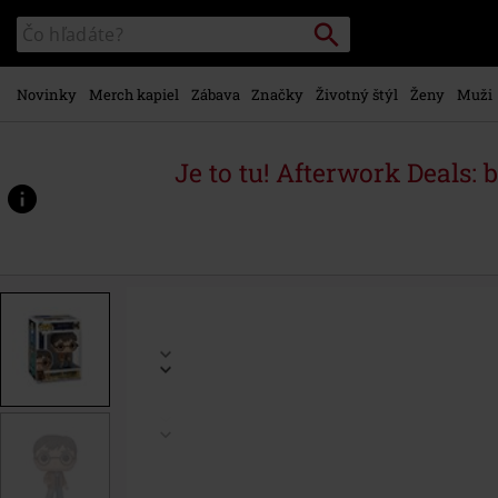
na
Vyhľadávanie
Katalóg
hlavný
vyhľadávania
obsah
Novinky
Merch kapiel
Zábava
Značky
Životný štýl
Ženy
Muži
Je to tu! Afterwork Deals: 
https://www.emp-
shop.sk/p/vinylov%C3%A1-
fig%C3%BArka-
%C4%8D.196-
harry-
potter/588988St.html