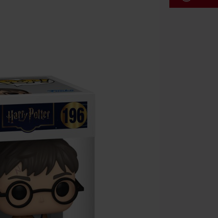
Kód pou
Platí len pre 
Minimálna hod
Po zadaní kódu
Nemožno kombi
vstupenky, Ram
Hosen, Metalit