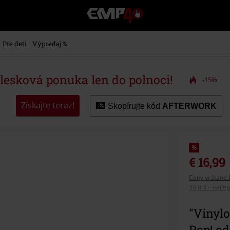
EMP
-
Hudba,
TV
Pre deti
Výpredaj %
filmy
&
seriály,
blesková ponuka len do polnoci!
-15%
Merch
pre
hráčov,
Získajte teraz!
Skopírujte kód
AFTERWORK
Alternatívna
móda
%
€ 16,99
Ceny vrátane 
30 dní – najle
"Vinylo
Pop! od