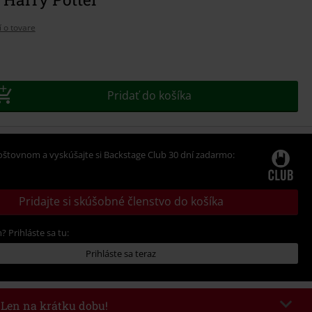
í o tovare
Pridať do košíka
oštovnom a vyskúšajte si Backstage Club 30 dní zadarmo:
Pridajte si skúšobné členstvo do košíka
? Prihláste sa tu:
Prihláste sa teraz
- Len na krátku dobu!