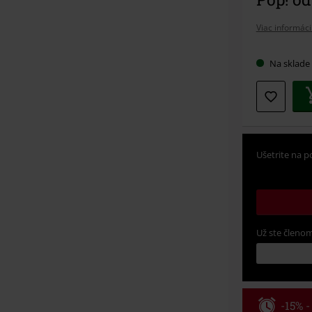
Viac informáci
Na sklade
Ušetrite na p
Už ste členom
-15% 