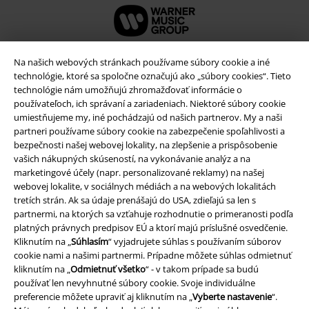
Na našich webových stránkach používame súbory cookie a iné
technológie, ktoré sa spoločne označujú ako „súbory cookies“. Tieto
technológie nám umožňujú zhromažďovať informácie o
používateľoch, ich správaní a zariadeniach. Niektoré súbory cookie
umiestňujeme my, iné pochádzajú od našich partnerov. My a naši
partneri používame súbory cookie na zabezpečenie spoľahlivosti a
bezpečnosti našej webovej lokality, na zlepšenie a prispôsobenie
vašich nákupných skúseností, na vykonávanie analýz a na
marketingové účely (napr. personalizované reklamy) na našej
Právne informácie
webovej lokalite, v sociálnych médiách a na webových lokalitách
tretích strán. Ak sa údaje prenášajú do USA, zdieľajú sa len s
Podmienky
partnermi, na ktorých sa vzťahuje rozhodnutie o primeranosti podľa
platných právnych predpisov EÚ a ktorí majú príslušné osvedčenie.
Kliknutím na „
Súhlasím
“ vyjadrujete súhlas s používaním súborov
Imprint
cookie nami a našimi partnermi. Prípadne môžete súhlas odmietnuť
kliknutím na „
Odmietnuť všetko
“ - v takom prípade sa budú
Ochrana osobných údajov
používať len nevyhnutné súbory cookie. Svoje individuálne
preferencie môžete upraviť aj kliknutím na „
Vyberte nastavenie
“.
Likvidácia odpadu a ochrana životného prostredia