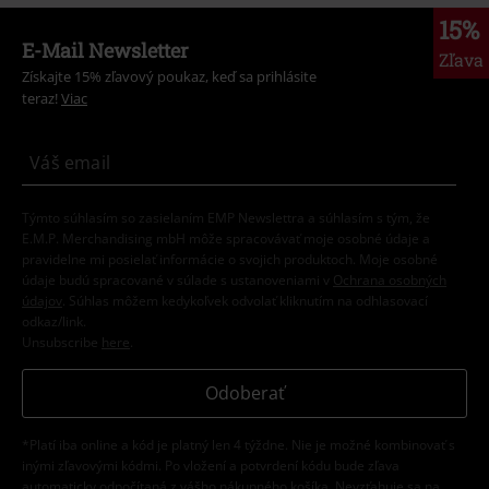
15%
E-Mail Newsletter
Zľava
Získajte 15% zľavový poukaz, keď sa prihlásite
teraz!
Viac
Týmto súhlasím so zasielaním EMP Newslettra a súhlasím s tým, že
E.M.P. Merchandising mbH môže spracovávať moje osobné údaje a
pravidelne mi posielať informácie o svojich produktoch. Moje osobné
údaje budú spracované v súlade s ustanoveniami v
Ochrana osobných
údajov
. Súhlas môžem kedykoľvek odvolať kliknutím na odhlasovací
odkaz/link.
Unsubscribe
here
.
Odoberať
*Platí iba online a kód je platný len 4 týždne. Nie je možné kombinovať s
inými zľavovými kódmi. Po vložení a potvrdení kódu bude zľava
automaticky odpočítaná z vášho nákupného košíka. Nevzťahuje sa na