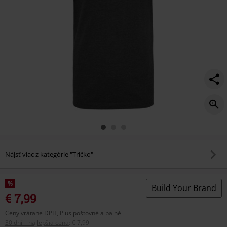
Nájsť viac z kategórie "Tričko"
%
Build Your Brand
€ 7,99
Ceny vrátane DPH, Plus poštovné a balné
30 dní – najlepšia cena
:
€ 7,99