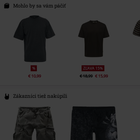
Dr.-Robert-Murjahn-Str. 7
Mohlo by sa vám páčiť
64372 Ober-Ramstadt
Germany
service@urbanclassics.com
%
ZĽAVA 15%
€ 10,99
€ 18,99
€ 15,99
Zákazníci tiež nakúpili