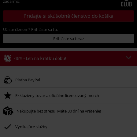
zadarmo:
Pridajte si skúšobné členstvo do košíka
Už ste členom? Prihláste sa tu:
Prihláste sa teraz
-15% - Len na krátku dobu!
Kód poukazu
WEEKEND
Kopírovať kód
Platné do 8/9/26
Platba PayPal
Minimálna hodnota objednávky 49,99 €.
Exkluzívny tovar a oficiálne licencovaný merch
Po zadaní kódu v košíku, sa zľava uplatní automaticky.
Nemožno kombinovať s inými akciovými kódmi. Zľava sa nevzťahuje na:
Nakupujte bez stresu. Máte 30 dní na vrátenie!
knihy, médiá, vstupenky, Rammstein, (Till) Lindemann, Böhse Onkelz,
Broilers, Die Ärzte, Die Toten Hosen, Metality, darčekové poukazy a položky,
ktorých kúpou podporíte nadáciu.
Vynikajúce služby