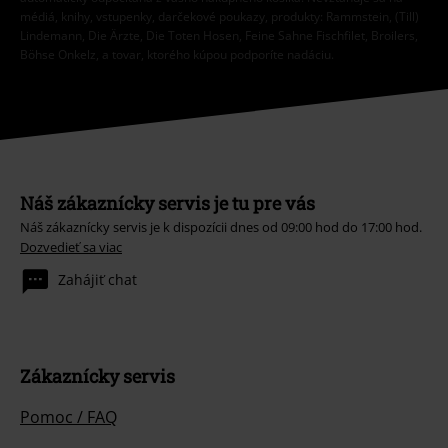
médiá, knihy, vstupenky, darčekové poukazy, produkty: Rammstein, (Till)
Lindemann, Die Ärzte, Die Toten Hosen, Feine Sahne Fischfilet, Broilers,
Böhse Onkelz, a tovar, ktorého kúpou podporíte nadáciu.
Náš zákaznícky servis je tu pre vás
Náš zákaznícky servis je k dispozícii dnes od 09:00 hod do 17:00 hod.
Dozvedieť sa viac
Zahájiť chat
Zákaznícky servis
Pomoc / FAQ