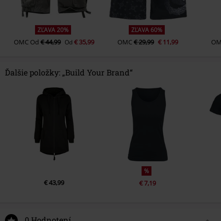
ZĽAVA 20%
ZĽAVA 60%
OMC
Od
€ 44,99
€ 35,99
OMC
€ 29,99
€ 11,99
O
Od
Ďalšie položky: „Build Your Brand“
%
€ 43,99
€ 7,19
0 Hodnotení