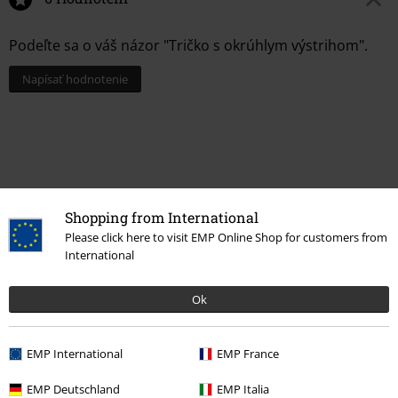
Podeľte sa o váš názor "Tričko s okrúhlym výstrihom".
Napísať hodnotenie
Shopping from International
Please click here to visit EMP Online Shop for customers from
International
Ok
Naposledy navštívené
EMP International
EMP France
EMP Deutschland
EMP Italia