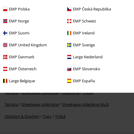
EMP Polska
EMP Česká Republika
EMP Norge
EMP Schweiz
%
EMP Suomi
EMP Ireland
€ 7,99
EMP United Kingdom
EMP Sverige
EMP Danmark
Large Nederland
More categories. More options.
Témata
Basic
Basics Muži
EMP Österreich
EMP Slovensko
Témata
Basic
Oblečenie
Tričká
Large Belgique
EMP España
Témata
Streetwear oblečenie
Oblečenie
Tričká
Témata
Streetwear oblečenie
Streetwear oblečenie Muži
Oblečení & Doplnky
Topy
Tričká