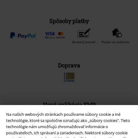
Spôsoby platby
Bankový prevod
Platba na dobierku
Doprava
Nová aplikácia EMP
Stiahnite si novú EMP aplikáciu zdarma a využite všetky nové
Na našich webových stránkach používame súbory cookie a iné
funkcie a výhody!
technológie, ktoré sa spoločne označujú ako „súbory cookies“. Tieto
technológie nám umožňujú zhromažďovať informácie o
používateľoch, ich správaní a zariadeniach. Niektoré súbory cookie