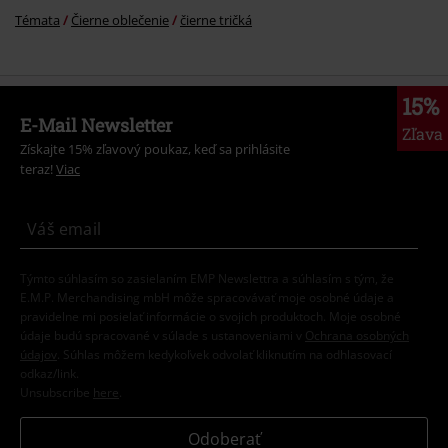
Témata
Čierne oblečenie
čierne tričká
15%
E-Mail Newsletter
Zľava
Získajte 15% zľavový poukaz, keď sa prihlásite
teraz!
Viac
Týmto súhlasím so zasielaním EMP Newslettra a súhlasím s tým, že
E.M.P. Merchandising mbH môže spracovávať moje osobné údaje a
pravidelne mi posielať informácie o svojich produktoch. Moje osobné
údaje budú spracované v súlade s ustanoveniami v
Ochrana osobných
údajov
. Súhlas môžem kedykoľvek odvolať kliknutím na odhlasovací
odkaz/link.
Unsubscribe
here
.
Odoberať