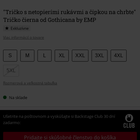
"Tričko s netopierími rukávmi a čipkou na chrbte"
Tričko čierna od Gothicana by EMP
Exkluzívne
Viac informácií o tovare
Vyberte
S
M
L
XL
XXL
3XL
4XL
si
veľkosť
5XL
Rozmerová a veľkostná tabuľka
Na sklade
Ušetrite na poštovnom a vyskúšajte si Backstage Club 30 dní
zadarmo:
Pridajte si skúšobné členstvo do košíka