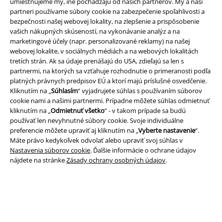
umiestňujeme my, iné pochádzajú od našich partnerov. My a naši
partneri používame súbory cookie na zabezpečenie spoľahlivosti a
bezpečnosti našej webovej lokality, na zlepšenie a prispôsobenie
A Warner Music Group Company
vašich nákupných skúseností, na vykonávanie analýz a na
marketingové účely (napr. personalizované reklamy) na našej
webovej lokalite, v sociálnych médiách a na webových lokalitách
tretích strán. Ak sa údaje prenášajú do USA, zdieľajú sa len s
partnermi, na ktorých sa vzťahuje rozhodnutie o primeranosti podľa
platných právnych predpisov EÚ a ktorí majú príslušné osvedčenie.
Kliknutím na „
Súhlasím
“ vyjadrujete súhlas s používaním súborov
cookie nami a našimi partnermi. Prípadne môžete súhlas odmietnuť
kliknutím na „
Odmietnuť všetko
“ - v takom prípade sa budú
používať len nevyhnutné súbory cookie. Svoje individuálne
preferencie môžete upraviť aj kliknutím na „
Vyberte nastavenie
“.
Máte právo kedykoľvek odvolať alebo upraviť svoj súhlas v
Nastavenia súborov cookie
. Ďalšie informácie o ochrane údajov
nájdete na stránke
Zásady ochrany osobných údajov
.
Právne informácie
Podmienky
Imprint