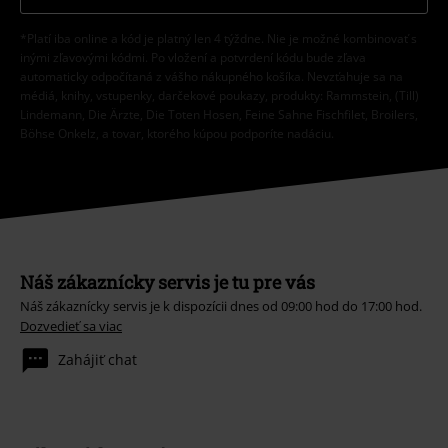
*Platí iba online a kód je platný len 4 týždne. Nie je možné kombinovať s
inými zľavovými kódmi. Po vložení a potvrdení kódu bude zľava
automaticky odpočítaná z vášho nákupného košíka. Nevzťahuje sa na
médiá, knihy, vstupenky, darčekové poukazy, produkty: Rammstein, (Till)
Lindemann, Die Ärzte, Die Toten Hosen, Feine Sahne Fischfilet, Broilers,
Böhse Onkelz, a tovar, ktorého kúpou podporíte nadáciu.
Náš zákaznícky servis je tu pre vás
Náš zákaznícky servis je k dispozícii dnes od 09:00 hod do 17:00 hod.
Dozvedieť sa viac
Zahájiť chat