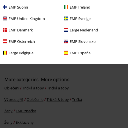
EMP Suomi
EMP Ireland
EMP United Kingdom
EMP Sverige
EMP Danmark
Large Nederland
EMP Österreich
EMP Slovensko
ZĽAVA 25%
Large Belgique
EMP España
OMC
Od
€ 34,99
€ 25,99
Od
More categories. More options.
Oblečení
Tričká a topy
Tričká a topy
Výpredaj %
Oblečenie
Tričká & topy
Tričká
Ženy
EMP značky
Ženy
Exkluzívny