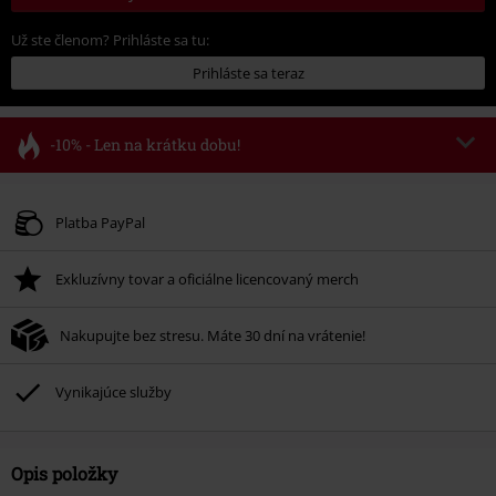
Už ste členom? Prihláste sa tu:
Prihláste sa teraz
-10% - Len na krátku dobu!
Kód poukazu
FLASH
Kopírovať kód
Platné do 8/11/26
Platba PayPal
Minimálna hodnota objednávky 49,99 €.
Exkluzívny tovar a oficiálne licencovaný merch
Po zadaní kódu v košíku, sa zľava uplatní automaticky.
Nemožno kombinovať s inými akciovými kódmi. Zľava sa nevzťahuje na:
Nakupujte bez stresu. Máte 30 dní na vrátenie!
knihy, médiá, vstupenky, Rammstein, (Till) Lindemann, Böhse Onkelz,
Broilers, Die Ärzte, Die Toten Hosen, Metality, darčekové poukazy a položky,
ktorých kúpou podporíte nadáciu.
Vynikajúce služby
Opis položky