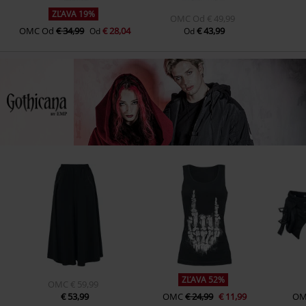
ZĽAVA 19%
OMC
Od
€ 49,99
OMC
Od
€ 34,99
€ 28,04
€ 43,99
Od
Od
ZĽAVA 52%
OMC
€ 59,99
€ 53,99
OMC
€ 24,99
€ 11,99
O