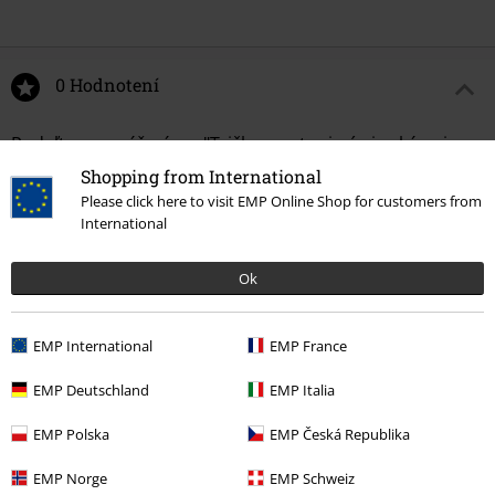
0 Hodnotení
Podeľte sa o váš názor "Tričko s netopierími rukávmi a
čipkou na chrbte".
Shopping from International
Please click here to visit EMP Online Shop for customers from
Napísať hodnotenie
International
Ok
EMP International
EMP France
EMP Deutschland
EMP Italia
EMP Polska
EMP Česká Republika
Naposledy navštívené
EMP Norge
EMP Schweiz