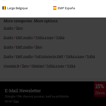
€ 19,99
Large Belgique
EMP España
More categories. More options.
Značky
Ženy
Značky
EMP značky
Tričká a topy
Tričká
Značky
EMP značky
Ženy
Značky
EMP značky
Full Volume by EMP
Tričká a topy
Tričká
Výpredaj %
Ženy
Oblečení
Tričká a topy
Tričká
15%
E-Mail Newsletter
Zľava
Získajte 15% zľavový poukaz, keď sa prihlásite
teraz!
Viac