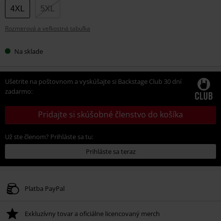
veľkosť
4XL
5XL
Rozmerová a veľkostná tabuľka
Na sklade
Ušetrite na poštovnom a vyskúšajte si Backstage Club 30 dní
zadarmo:
Pridajte si skúšobné členstvo do košíka
Už ste členom? Prihláste sa tu:
Prihláste sa teraz
Platba PayPal
Exkluzívny tovar a oficiálne licencovaný merch