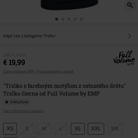
Nájsť viac z kategórie "Tričko"
OMC
€ 24,99
€ 19,99
Ceny vrátane DPH, Plus poštovné a balné
"Tričko s farebným motýľom z ostnatého drôtu"
Tričko čierna od Full Volume by EMP
Exkluzívne
Viac informácií o tovare
Vyberte
XS
S
M
L
XL
XXL
3XL
si