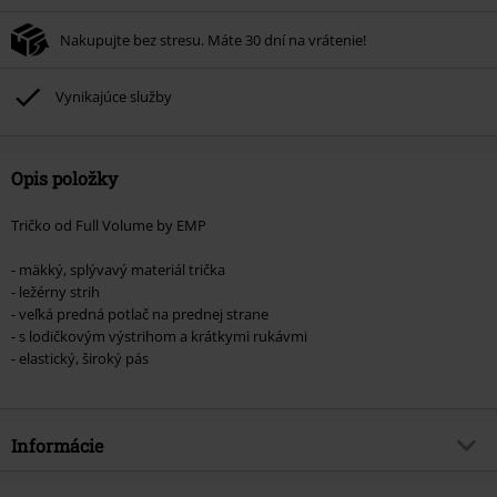
Nakupujte bez stresu. Máte 30 dní na vrátenie!
Vynikajúce služby
Opis položky
Tričko od Full Volume by EMP
- mäkký, splývavý materiál trička
- ležérny strih
- veľká predná potlač na prednej strane
- s lodičkovým výstrihom a krátkymi rukávmi
- elastický, široký pás
Informácie