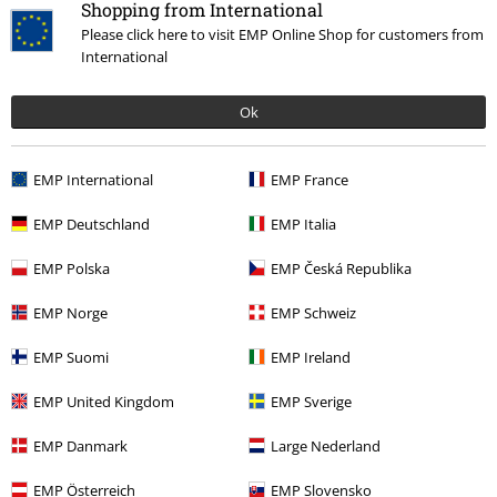
Napísať hodnotenie
Shopping from International
Please click here to visit EMP Online Shop for customers from
International
Ok
EMP International
EMP France
EMP Deutschland
EMP Italia
Naposledy navštívené
EMP Polska
EMP Česká Republika
EMP Norge
EMP Schweiz
EMP Suomi
EMP Ireland
EMP United Kingdom
EMP Sverige
EMP Danmark
Large Nederland
OMC
€ 24,99
EMP Österreich
EMP Slovensko