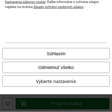
Nastavenia súborov cookie
. Ďalšie informácie o ochrane údajov
nájdete na stránke
Zásady ochrany osobných údajov
.
Právne informácie
Podmienky
Súhlasím
Imprint
Odmietnuť všetko
Ochrana osobných údajov
Vyberte nastavenie
Likvidácia odpadu a ochrana životného prostredia
Vyhlásenie o zhode
Pridať do košíka
Informácie o prístupnosti