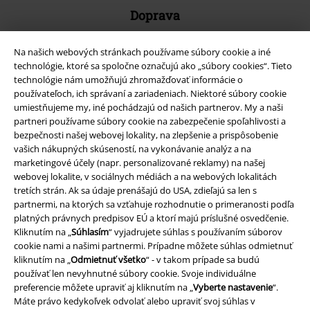
Doprava
Na našich webových stránkach používame súbory cookie a iné
technológie, ktoré sa spoločne označujú ako „súbory cookies“. Tieto
technológie nám umožňujú zhromažďovať informácie o
používateľoch, ich správaní a zariadeniach. Niektoré súbory cookie
Nová aplikácia EMP
umiestňujeme my, iné pochádzajú od našich partnerov. My a naši
Stiahnite si novú EMP aplikáciu zdarma a využite všetky nové
partneri používame súbory cookie na zabezpečenie spoľahlivosti a
funkcie a výhody!
bezpečnosti našej webovej lokality, na zlepšenie a prispôsobenie
vašich nákupných skúseností, na vykonávanie analýz a na
marketingové účely (napr. personalizované reklamy) na našej
webovej lokalite, v sociálnych médiách a na webových lokalitách
tretích strán. Ak sa údaje prenášajú do USA, zdieľajú sa len s
partnermi, na ktorých sa vzťahuje rozhodnutie o primeranosti podľa
platných právnych predpisov EÚ a ktorí majú príslušné osvedčenie.
A Warner Music Group Company
Kliknutím na „
Súhlasím
“ vyjadrujete súhlas s používaním súborov
cookie nami a našimi partnermi. Prípadne môžete súhlas odmietnuť
kliknutím na „
Odmietnuť všetko
“ - v takom prípade sa budú
používať len nevyhnutné súbory cookie. Svoje individuálne
preferencie môžete upraviť aj kliknutím na „
Vyberte nastavenie
“.
Máte právo kedykoľvek odvolať alebo upraviť svoj súhlas v