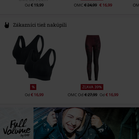
€ 19,99
OMC
€ 24,99
€ 16,99
OM
Od
Zákazníci tiež nakúpili
%
ZĽAVA 39%
€ 16,99
OMC
Od
€ 27,99
€ 16,99
Od
Od