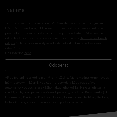
Týmto súhlasím so zasielaním EMP Newslettra a súhlasím s tým, že
E.M.P. Merchandising mbH môže spracovávať moje osobné údaje a
pravidelne mi posielať informácie o svojich produktoch. Moje osobné
údaje budú spracované v súlade s ustanoveniami v
Ochrana osobných
údajov
. Súhlas môžem kedykoľvek odvolať kliknutím na odhlasovací
odkaz/link.
Unsubscribe
here
.
Odoberať
*Platí iba online a kód je platný len 4 týždne. Nie je možné kombinovať s
inými zľavovými kódmi. Po vložení a potvrdení kódu bude zľava
automaticky odpočítaná z vášho nákupného košíka. Nevzťahuje sa na
médiá, knihy, vstupenky, darčekové poukazy, produkty: Rammstein, (Till)
Lindemann, Die Ärzte, Die Toten Hosen, Feine Sahne Fischfilet, Broilers,
Böhse Onkelz, a tovar, ktorého kúpou podporíte nadáciu.