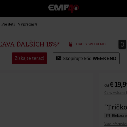
EMP
-
Hudba,
TV
Pre deti
Výpredaj %
filmy
&
seriály,
0
0
ZĽAVA ĎALŠÍCH 15%*
HAPPY WEEKEND
Merch
pre
hráčov,
Získajte teraz!
Skopírujte kód
WEEKEND
Alternatívna
móda
€ 19,9
Od
Ceny vrátane 
"Tričko
Efektná p
Viac informáci