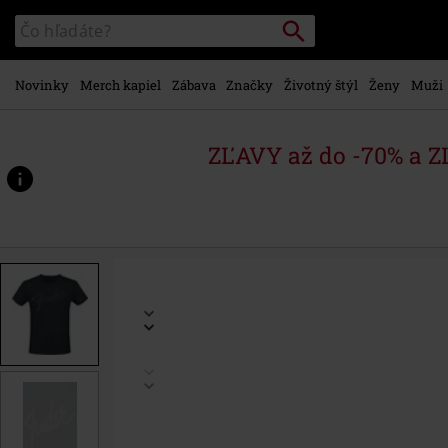
na
Vyhľadávanie
Katalóg
hlavný
vyhľadávania
obsah
Novinky
Merch kapiel
Zábava
Značky
Životný štýl
Ženy
Muži
ZĽAVY až do -70% a 
https://www.emp-
shop.sk/p/tri%C4%8Dko-
s-
3d-
potla%C4%8Dou/594511.html