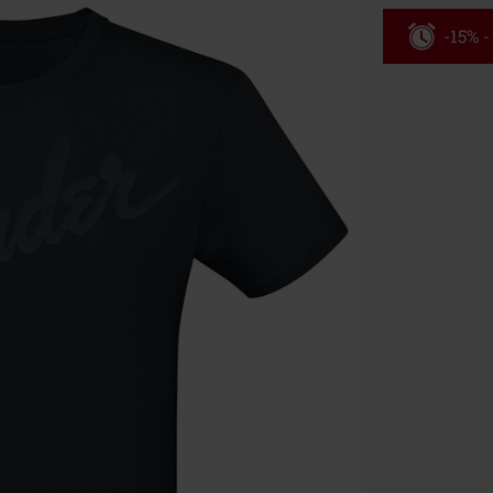
-15% 
Kód pou
Platné do 8/9/
Minimálna hod
Po zadaní kódu
Nemožno kombi
vstupenky, Ram
Hosen, Metalit