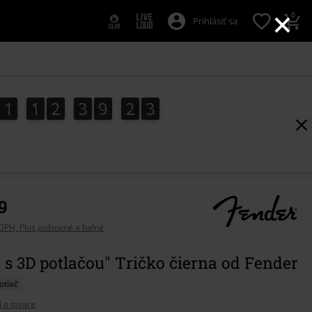
×
0
Prihlásiť sa
1
1
2
3
9
2
2
2
1
1
2
3
9
2
1
1
3
9
DPH, Plus poštovné a balné
 s 3D potlačou" Tričko čierna od Fender
otlač
í o tovare