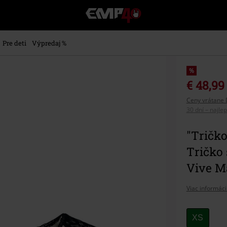
EMP
-
Hudba,
TV
Pre deti
Výpredaj %
filmy
&
seriály,
%
Merch
€ 48,99
pre
Ceny vrátane 
hráčov,
30 dní – najle
Alternatívna
móda
"Tričko
Tričko
Vive M
Viac informáci
Vybert
XS