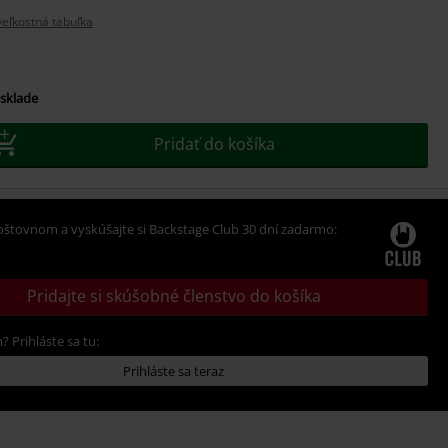
eľkostná tabuľka
 sklade
Pridať do košíka
oštovnom a vyskúšajte si Backstage Club 30 dní zadarmo:
Pridajte si skúšobné členstvo do košíka
? Prihláste sa tu:
Prihláste sa teraz