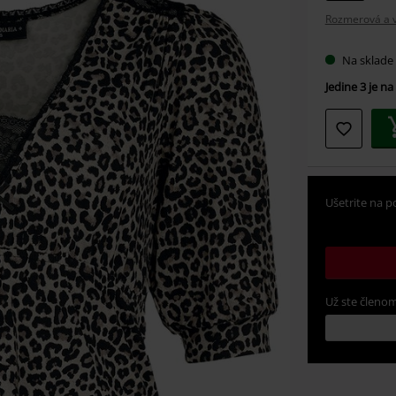
si
Rozmerová a v
veľkosť
Na sklade
Jedine 3 je na
Ušetrite na p
Už ste členom