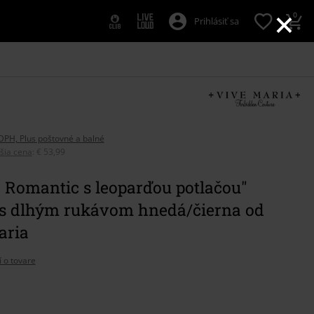
×
0
Prihlásiť sa
DPH, Plus poštovné a balné
pšia cena
:
€ 53,99
 Romantic s leoparďou potlačou"
 s dlhým rukávom hnedá/čierna od
aria
í o tovare
e