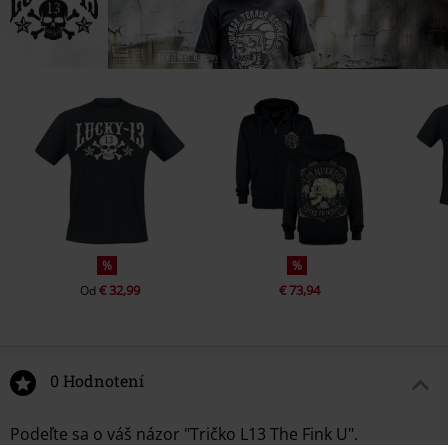
%
%
€ 32,99
€ 73,94
Od
0 Hodnotení
Podeľte sa o váš názor "Tričko L13 The Fink U".