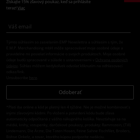
Získajte 15% zľavový poukaz, keď sa prihlásite
teraz!
Viac
Týmto súhlasím so zasielaním EMP Newslettra a súhlasím s tým, že
E.M.P. Merchandising mbH môže spracovávať moje osobné údaje a
pravidelne mi posielať informácie o svojich produktoch. Moje osobné
údaje budú spracované v súlade s ustanoveniami v
Ochrana osobných
údajov
. Súhlas môžem kedykoľvek odvolať kliknutím na odhlasovací
odkaz/link.
Unsubscribe
here
.
Odoberať
*Platí iba online a kód je platný len 4 týždne. Nie je možné kombinovať s
inými zľavovými kódmi. Po vložení a potvrdení kódu bude zľava
automaticky odpočítaná z vášho nákupného košíka. Nevzťahuje sa na
médiá, knihy, vstupenky, darčekové poukazy, produkty: Rammstein, (Till)
Lindemann, Die Ärzte, Die Toten Hosen, Feine Sahne Fischfilet, Broilers,
Böhse Onkelz, a tovar, ktorého kúpou podporíte nadáciu.