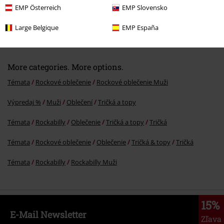
EMP Österreich
EMP Slovensko
%
€ 29,99
Large Belgique
EMP España
More categories. More options.
Témata
Rockové oblečenie
Rockové oblečenie Muži
Výpredaj %
Muži
Oblečení
Tričká a topy
Témata
Rockabilly
Oblečenie
Tričká a topy
Tričká
Témata
Rockové oblečenie
Oblečenie
Tričká & topy
Tričká
Témata
Rockabilly
Rockabilly Muži
15%
E-Mail Newsletter
Zľava