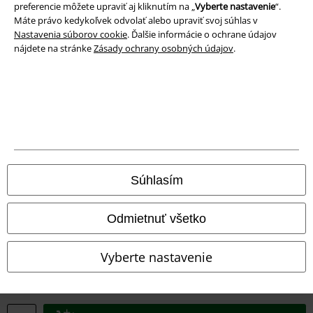
preferencie môžete upraviť aj kliknutím na „
Vyberte nastavenie
“.
Máte právo kedykoľvek odvolať alebo upraviť svoj súhlas v
Nastavenia súborov cookie
. Ďalšie informácie o ochrane údajov
nájdete na stránke
Zásady ochrany osobných údajov
.
Právne informácie
Podmienky
Súhlasím
Imprint
Odmietnuť všetko
Ochrana osobných údajov
Vyberte nastavenie
Likvidácia odpadu a ochrana životného prostredia
Vyhlásenie o zhode