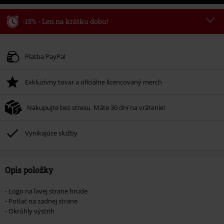
-15% - Len na krátku dobu!
Kód poukazu
WEEKEND
Kopírovať kód
Platné do 8/9/26
Platba PayPal
Minimálna hodnota objednávky 49,99 €.
Exkluzívny tovar a oficiálne licencovaný merch
Po zadaní kódu v košíku, sa zľava uplatní automaticky.
Nemožno kombinovať s inými akciovými kódmi. Zľava sa nevzťahuje na:
Nakupujte bez stresu. Máte 30 dní na vrátenie!
knihy, médiá, vstupenky, Rammstein, (Till) Lindemann, Böhse Onkelz,
Broilers, Die Ärzte, Die Toten Hosen, Metality, darčekové poukazy a položky,
ktorých kúpou podporíte nadáciu.
Vynikajúce služby
Opis položky
- Logo na ľavej strane hrude
- Potlač na zadnej strane
- Okrúhly výstrih