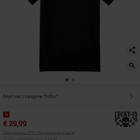
Nájsť viac z kategórie "Tričko"
%
€ 29,99
Ceny vrátane DPH, Plus poštovné a balné
30 dní – najlepšia cena
:
€ 23,99