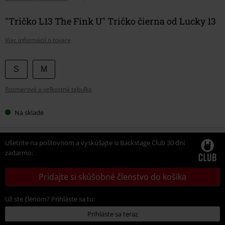
"Tričko L13 The Fink U" Tričko čierna od Lucky 13
Viac informácií o tovare
Vyberte
S
M
si
Rozmerová a veľkostná tabuľka
veľkosť
Na sklade
Ušetrite na poštovnom a vyskúšajte si Backstage Club 30 dní
zadarmo:
Pridajte si skúšobné členstvo do košíka
Už ste členom? Prihláste sa tu:
Prihláste sa teraz