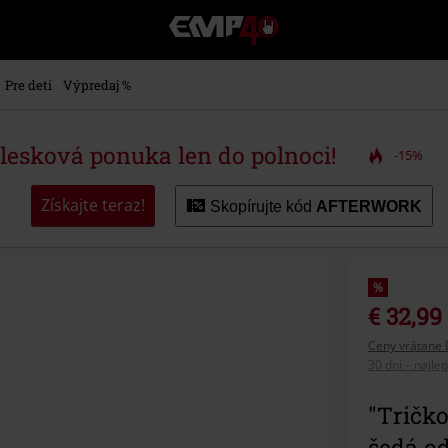
EMP
-
Hudba,
TV
Pre deti
Výpredaj %
filmy
&
seriály,
blesková ponuka len do polnoci!
-15%
Merch
pre
hráčov,
Získajte teraz!
Skopírujte kód
AFTERWORK
Alternatívna
móda
%
€ 32,99
Ceny vrátane 
30 dní – najle
"Tričk
šedá od