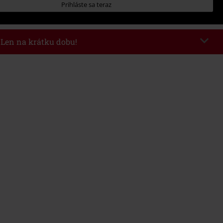
Prihláste sa teraz
- Len na krátku dobu!
kazu
AFTERWORK
Kopírovať kód
8/6/26 od 16:00 do 23:59 hod.
nota objednávky 49,99 €.
 v košíku, sa zľava uplatní automaticky.
novať s inými akciovými kódmi. Zľava sa nevzťahuje na: knihy, médiá,
mstein, (Till) Lindemann, Böhse Onkelz, Broilers, Die Ärzte, Die Toten
y, darčekové poukazy a položky, ktorých kúpou podporíte nadáciu.