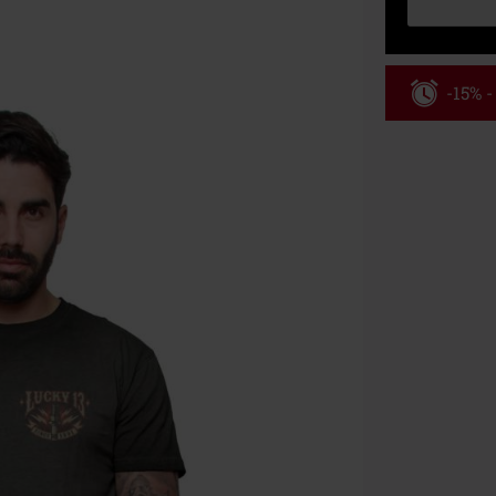
-15% 
Kód pou
Platí len pre 
Minimálna hod
Po zadaní kódu
Nemožno kombi
vstupenky, Ram
Hosen, Metalit