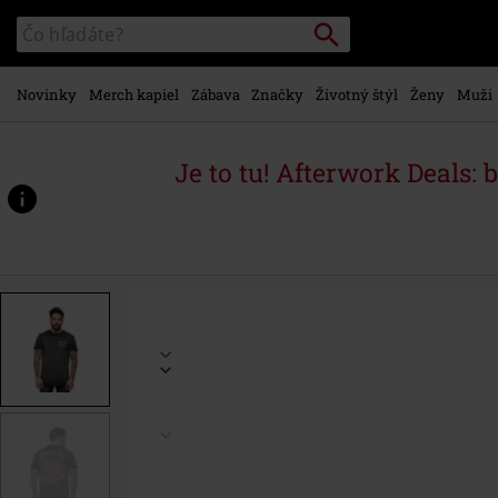
na
Vyhľadávanie
Katalóg
hlavný
vyhľadávania
obsah
Novinky
Merch kapiel
Zábava
Značky
Životný štýl
Ženy
Muži
Je to tu! Afterwork Deals: 
https://www.emp-
shop.sk/p/tri%C4%8Dko-
amped-
s-
opran%C3%BDm-
efektom/582516.html