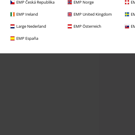
EMP Česká Republika
EMP Norge
EM
EMP Ireland
EMP United Kingdom
EM
Large Nederland
EMP Österreich
EM
EMP España