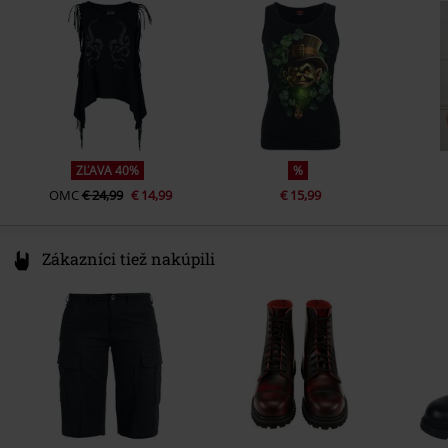
Germany
www.emp.de
ZĽAVA 40%
%
OMC
€ 24,99
€ 14,99
€ 15,99
Zákazníci tiež nakúpili