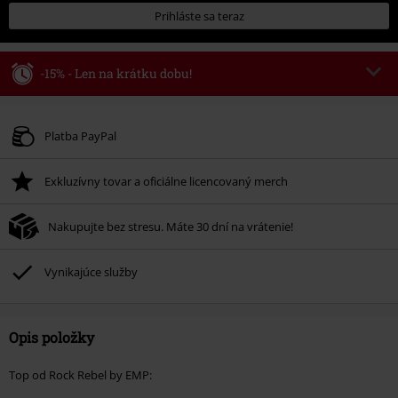
Prihláste sa teraz
-15% - Len na krátku dobu!
Kód poukazu
WEEKEND
Kopírovať kód
Platné do 8/9/26
Platba PayPal
Minimálna hodnota objednávky 49,99 €.
Exkluzívny tovar a oficiálne licencovaný merch
Po zadaní kódu v košíku, sa zľava uplatní automaticky.
Nemožno kombinovať s inými akciovými kódmi. Zľava sa nevzťahuje na:
Nakupujte bez stresu. Máte 30 dní na vrátenie!
knihy, médiá, vstupenky, Rammstein, (Till) Lindemann, Böhse Onkelz,
Broilers, Die Ärzte, Die Toten Hosen, Metality, darčekové poukazy a položky,
ktorých kúpou podporíte nadáciu.
Vynikajúce služby
Opis položky
Top od Rock Rebel by EMP: