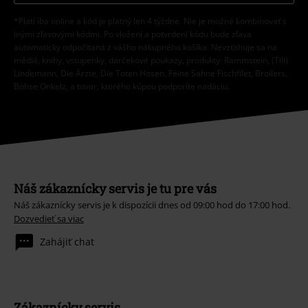
*Platí iba online a kód je platný len 4 týždne. Nie je možné kombinovať s
inými zľavovými kódmi. Po vložení a potvrdení kódu bude zľava
automaticky odpočítaná z vášho nákupného košíka. Nevzťahuje sa na
médiá, knihy, vstupenky, darčekové poukazy, produkty: Rammstein, (Till)
Lindemann, Die Ärzte, Die Toten Hosen, Feine Sahne Fischfilet, Broilers,
Böhse Onkelz, a tovar, ktorého kúpou podporíte nadáciu.
Náš zákaznícky servis je tu pre vás
Náš zákaznícky servis je k dispozícii dnes od 09:00 hod do 17:00 hod.
Dozvedieť sa viac
Zahájiť chat
Zákaznícky servis