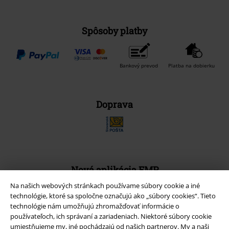
Spôsoby platby
Bankový prevod
Platba na dobierku
Doprava
Nová aplikácia EMP
Stiahnite si novú EMP aplikáciu zdarma a využite všetky nové
Na našich webových stránkach používame súbory cookie a iné
funkcie a výhody!
technológie, ktoré sa spoločne označujú ako „súbory cookies“. Tieto
technológie nám umožňujú zhromažďovať informácie o
používateľoch, ich správaní a zariadeniach. Niektoré súbory cookie
umiestňujeme my, iné pochádzajú od našich partnerov. My a naši