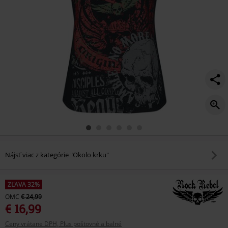
Nájsť viac z kategórie "Okolo krku"
ZĽAVA 32%
OMC
€ 24,99
€ 16,99
Ceny vrátane DPH, Plus poštovné a balné