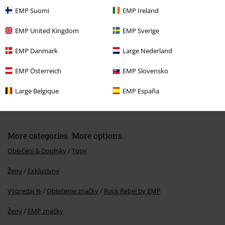
EMP Suomi
EMP Ireland
EMP United Kingdom
EMP Sverige
EMP Danmark
Large Nederland
EMP Österreich
EMP Slovensko
ZĽAVA 32%
Large Belgique
EMP España
OMC
€ 24,99
€ 16,99
More categories. More options.
Oblečení & Doplnky
Topy
Ženy
Exkluzívny
Výpredaj %
Oblečenie značky
Rock Rebel by EMP
Ženy
EMP značky