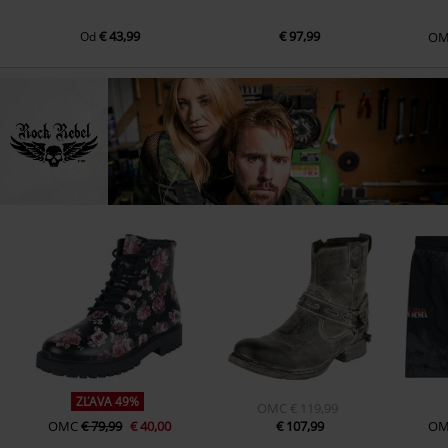
€ 43,99
€ 97,99
Od
OM
ZĽAVA 49%
OMC
€ 119,99
OMC
€ 79,99
€ 40,00
€ 107,99
O