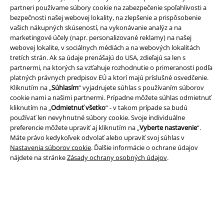
partneri používame súbory cookie na zabezpečenie spoľahlivosti a
bezpečnosti našej webovej lokality, na zlepšenie a prispôsobenie
A Warner Music Group Company
vašich nákupných skúseností, na vykonávanie analýz a na
marketingové účely (napr. personalizované reklamy) na našej
webovej lokalite, v sociálnych médiách a na webových lokalitách
tretích strán. Ak sa údaje prenášajú do USA, zdieľajú sa len s
partnermi, na ktorých sa vzťahuje rozhodnutie o primeranosti podľa
platných právnych predpisov EÚ a ktorí majú príslušné osvedčenie.
Kliknutím na „
Súhlasím
“ vyjadrujete súhlas s používaním súborov
cookie nami a našimi partnermi. Prípadne môžete súhlas odmietnuť
kliknutím na „
Odmietnuť všetko
“ - v takom prípade sa budú
používať len nevyhnutné súbory cookie. Svoje individuálne
preferencie môžete upraviť aj kliknutím na „
Vyberte nastavenie
“.
Máte právo kedykoľvek odvolať alebo upraviť svoj súhlas v
Nastavenia súborov cookie
. Ďalšie informácie o ochrane údajov
nájdete na stránke
Zásady ochrany osobných údajov
.
Právne informácie
Podmienky
Imprint