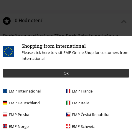
0 Hodnotení
Podeľte sa o váš názor "Top Rock Rebel s potlačou a
očkami".
Shopping from International
Please click here to visit EMP Online Shop for customers from
Napísať hodnotenie
International
Ok
EMP International
EMP France
EMP Deutschland
EMP Italia
EMP Polska
EMP Česká Republika
Naposledy navštívené
EMP Norge
EMP Schweiz