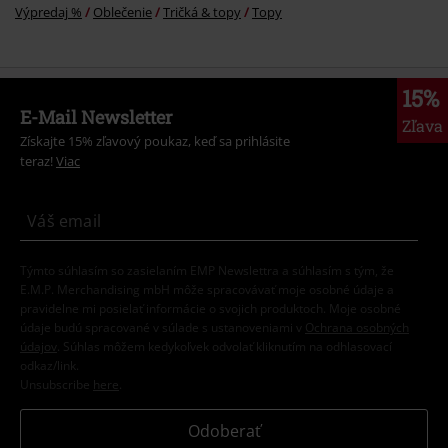
Výpredaj %
Oblečenie
Tričká & topy
Topy
15%
E-Mail Newsletter
Zľava
Získajte 15% zľavový poukaz, keď sa prihlásite
teraz!
Viac
Týmto súhlasím so zasielaním EMP Newslettra a súhlasím s tým, že
E.M.P. Merchandising mbH môže spracovávať moje osobné údaje a
pravidelne mi posielať informácie o svojich produktoch. Moje osobné
údaje budú spracované v súlade s ustanoveniami v
Ochrana osobných
údajov
. Súhlas môžem kedykoľvek odvolať kliknutím na odhlasovací
odkaz/link.
Unsubscribe
here
.
Odoberať