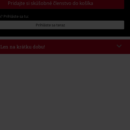
Pridajte si skúšobné členstvo do košíka
? Prihláste sa tu:
Prihláste sa teraz
- Len na krátku dobu!
kazu
WEEKEND
Kopírovať kód
26
nota objednávky 49,99 €.
 v košíku, sa zľava uplatní automaticky.
novať s inými akciovými kódmi. Zľava sa nevzťahuje na: knihy, médiá,
mstein, (Till) Lindemann, Böhse Onkelz, Broilers, Die Ärzte, Die Toten
y, darčekové poukazy a položky, ktorých kúpou podporíte nadáciu.