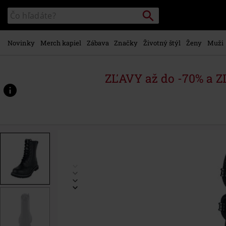
na
Vyhľadávanie
Katalóg
hlavný
vyhľadávania
obsah
Novinky
Merch kapiel
Zábava
Značky
Životný štýl
Ženy
Muži
ZĽAVY až do -70% a 
https://www.emp-
shop.sk/p/top%C3%A1nky-
combat-
para/279804.html