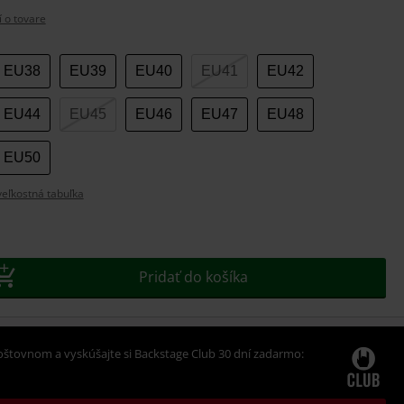
í o tovare
e
EU38
EU39
EU40
EU41
EU42
EU44
EU45
EU46
EU47
EU48
EU50
eľkostná tabuľka
Pridať do košíka
oštovnom a vyskúšajte si Backstage Club 30 dní zadarmo: