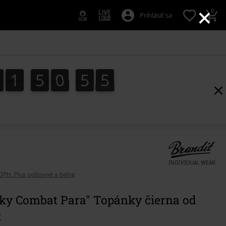
×
0
Prihlásiť sa
1
1
5
0
5
4
1
1
5
0
5
4
1
0
5
DPH, Plus poštovné a balné
ky Combat Para" Topánky čierna od
t