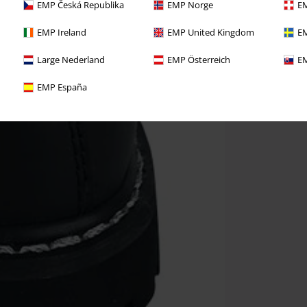
EMP Česká Republika
EMP Norge
EM
EMP Ireland
EMP United Kingdom
EM
Large Nederland
EMP Österreich
EM
EMP España