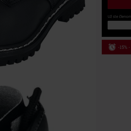
Už ste členom
-15% 
Kód pou
Platné do 8/9/
Minimálna hod
Po zadaní kódu
Nemožno kombi
vstupenky, Ram
Hosen, Metalit