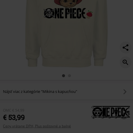
Nájsť viac z kategórie "Mikina s kapucňou"
OMC
€ 54,99
€ 53,99
Ceny vrátane DPH, Plus poštovné a balné