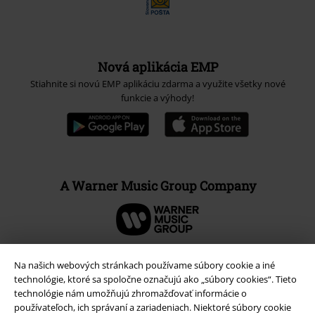
Nová aplikácia EMP
Stiahnite si novú EMP aplikáciu zdarma a využite všetky nové
funkcie a výhody!
A Warner Music Group Company
Na našich webových stránkach používame súbory cookie a iné
technológie, ktoré sa spoločne označujú ako „súbory cookies“. Tieto
technológie nám umožňujú zhromažďovať informácie o
používateľoch, ich správaní a zariadeniach. Niektoré súbory cookie