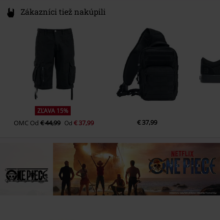
Zákazníci tiež nakúpili
ZĽAVA 15%
€ 37,99
OMC
Od
€ 44,99
€ 37,99
Od