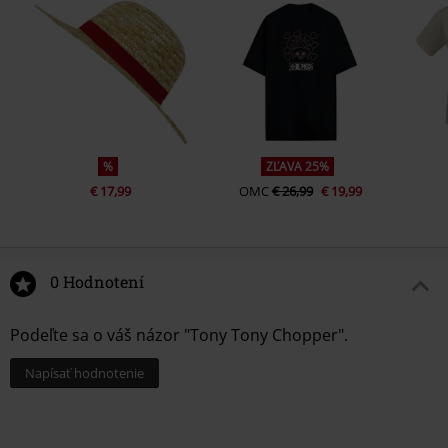
%
ZĽAVA 25%
€ 17,99
OMC
€ 26,99
€ 19,99
0 Hodnotení
Podeľte sa o váš názor "Tony Tony Chopper".
Napísať hodnotenie