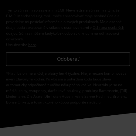
Týmto súhlasím so zasielaním EMP Newslettra a súhlasím s tým, že
E.M.P. Merchandising mbH môže spracovávať moje osobné údaje a
pravidelne mi posielať informácie o svojich produktoch. Moje osobné
údaje budú spracované v súlade s ustanoveniami v
Ochrana osobných
údajov
. Súhlas môžem kedykoľvek odvolať kliknutím na odhlasovací
odkaz/link.
Unsubscribe
here
.
Odoberať
*Platí iba online a kód je platný len 4 týždne. Nie je možné kombinovať s
inými zľavovými kódmi. Po vložení a potvrdení kódu bude zľava
automaticky odpočítaná z vášho nákupného košíka. Nevzťahuje sa na
médiá, knihy, vstupenky, darčekové poukazy, produkty: Rammstein, (Till)
Lindemann, Die Ärzte, Die Toten Hosen, Feine Sahne Fischfilet, Broilers,
Böhse Onkelz, a tovar, ktorého kúpou podporíte nadáciu.