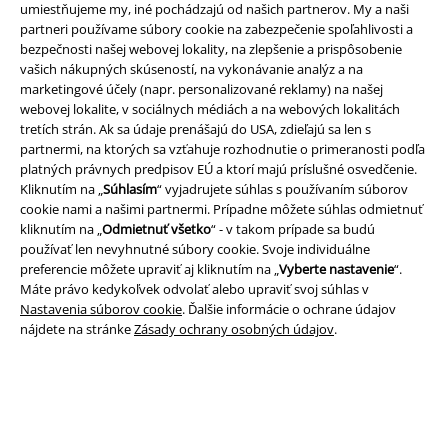
umiestňujeme my, iné pochádzajú od našich partnerov. My a naši
partneri používame súbory cookie na zabezpečenie spoľahlivosti a
bezpečnosti našej webovej lokality, na zlepšenie a prispôsobenie
vašich nákupných skúseností, na vykonávanie analýz a na
marketingové účely (napr. personalizované reklamy) na našej
Právne informácie
webovej lokalite, v sociálnych médiách a na webových lokalitách
tretích strán. Ak sa údaje prenášajú do USA, zdieľajú sa len s
Podmienky
partnermi, na ktorých sa vzťahuje rozhodnutie o primeranosti podľa
platných právnych predpisov EÚ a ktorí majú príslušné osvedčenie.
Imprint
Kliknutím na „
Súhlasím
“ vyjadrujete súhlas s používaním súborov
cookie nami a našimi partnermi. Prípadne môžete súhlas odmietnuť
kliknutím na „
Odmietnuť všetko
“ - v takom prípade sa budú
Ochrana osobných údajov
používať len nevyhnutné súbory cookie. Svoje individuálne
preferencie môžete upraviť aj kliknutím na „
Vyberte nastavenie
“.
Likvidácia odpadu a ochrana životného prostredia
Máte právo kedykoľvek odvolať alebo upraviť svoj súhlas v
Nastavenia súborov cookie
. Ďalšie informácie o ochrane údajov
Vyhlásenie o zhode
nájdete na stránke
Zásady ochrany osobných údajov
.
Informácie o prístupnosti
Nastavenia súborov cookie